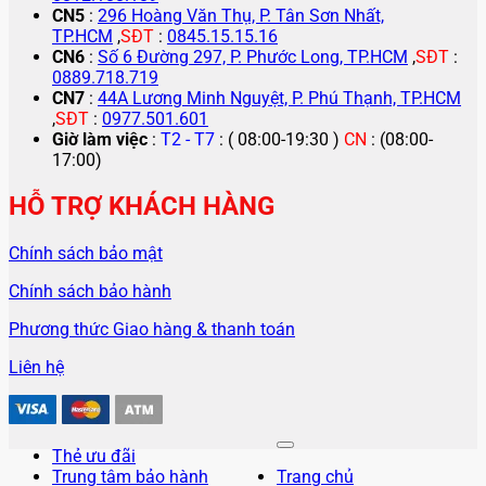
CN5
:
296 Hoàng Văn Thụ, P. Tân Sơn Nhất,
TP.HCM
,
SĐT
:
0845.15.15.16
CN6
:
Số 6 Đường 297, P. Phước Long, TP.HCM
,
SĐT
:
0889.718.719
CN7
:
44A Lương Minh Nguyệt, P. Phú Thạnh, TP.HCM
,
SĐT
:
0977.501.601
Giờ làm việc
:
T2 - T7
: ( 08:00-19:30 )
CN
: (08:00-
17:00)
HỖ TRỢ KHÁCH HÀNG
Chính sách bảo mật
Chính sách bảo hành
Phương thức Giao hàng & thanh toán
Liên hệ
Thẻ ưu đãi
Trung tâm bảo hành
Trang chủ