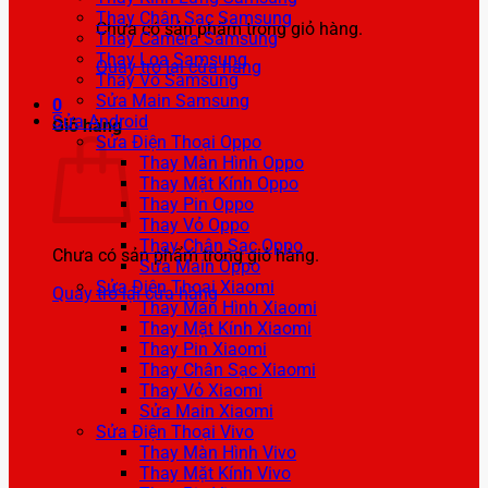
Thay Chân Sạc Samsung
Chưa có sản phẩm trong giỏ hàng.
Thay Camera Samsung
Thay Loa Samsung
Quay trở lại cửa hàng
Thay Vỏ Samsung
Sửa Main Samsung
0
Sửa Android
Giỏ hàng
Sửa Điện Thoại Oppo
Thay Màn Hình Oppo
Thay Mặt Kính Oppo
Thay Pin Oppo
Thay Vỏ Oppo
Thay Chân Sạc Oppo
Chưa có sản phẩm trong giỏ hàng.
Sửa Main Oppo
Sửa Điện Thoại Xiaomi
Quay trở lại cửa hàng
Thay Màn Hình Xiaomi
Thay Mặt Kính Xiaomi
Thay Pin Xiaomi
Thay Chân Sạc Xiaomi
Thay Vỏ Xiaomi
Sửa Main Xiaomi
Sửa Điện Thoại Vivo
Thay Màn Hình Vivo
Thay Mặt Kính Vivo