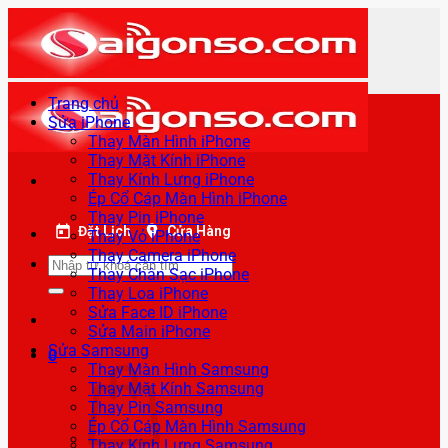
Bỏ
qua
nội
dung
Trang chủ
Sửa iPhone
Thay Màn Hình iPhone
Thay Mặt Kính iPhone
Thay Kính Lưng iPhone
Ép Cổ Cáp Màn Hình iPhone
Thay Pin iPhone
Đặt Lịch
Cửa Hàng
Thay Vỏ iPhone
Thay Camera iPhone
Tìm
Thay Chân Sạc iPhone
kiếm:
Thay Loa iPhone
Sửa Face ID iPhone
Sửa Main iPhone
Sửa Samsung
0
Thay Màn Hình Samsung
Thay Mặt Kính Samsung
Thay Pin Samsung
Ép Cổ Cáp Màn Hình Samsung
Thay Kính Lưng Samsung