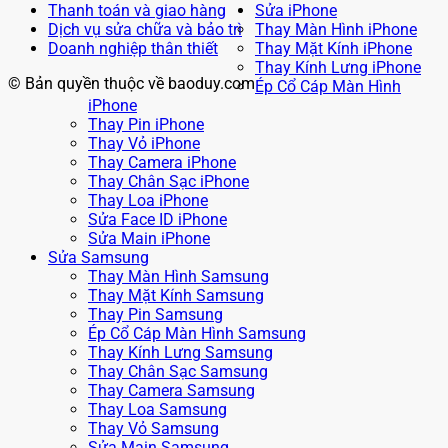
Thanh toán và giao hàng
Sửa iPhone
Dịch vụ sửa chữa và bảo trì
Thay Màn Hình iPhone
Doanh nghiệp thân thiết
Thay Mặt Kính iPhone
Thay Kính Lưng iPhone
© Bản quyền thuộc về baoduy.com
Ép Cổ Cáp Màn Hình
iPhone
Thay Pin iPhone
Thay Vỏ iPhone
Thay Camera iPhone
Thay Chân Sạc iPhone
Thay Loa iPhone
Sửa Face ID iPhone
Sửa Main iPhone
Sửa Samsung
Thay Màn Hình Samsung
Thay Mặt Kính Samsung
Thay Pin Samsung
Ép Cổ Cáp Màn Hình Samsung
Thay Kính Lưng Samsung
Thay Chân Sạc Samsung
Thay Camera Samsung
Thay Loa Samsung
Thay Vỏ Samsung
Sửa Main Samsung