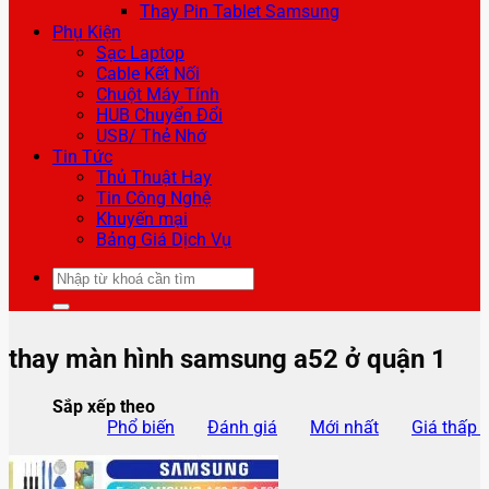
Thay Pin Tablet Samsung
Phụ Kiện
Sạc Laptop
Cable Kết Nối
Chuột Máy Tính
HUB Chuyển Đổi
USB/ Thẻ Nhớ
Tin Tức
Thủ Thuật Hay
Tin Công Nghệ
Khuyến mại
Bảng Giá Dịch Vụ
Tìm
kiếm:
thay màn hình samsung a52 ở quận 1
Sắp xếp theo
Phổ biến
Đánh giá
Mới nhất
Giá thấp 