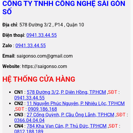
CÔNG TY TNHH CÔNG NGHỆ SÀI GÒN
SỐ
Địa chỉ
: 578 Đường 3/2 , P14 , Quận 10
Điện thoại
:
0941.33.44.55
Zalo
:
0941.33.44.55
Email
: saigonso.com@gmail.com
Website
: https://saigonso.com
HỆ THỐNG CỬA HÀNG
CN1
:
578 Đường 3/2, P. Diên Hồng, TP.HCM
,
SĐT
:
0941.33.44.55
CN2
:
11 Nguyễn Phúc Nguyên, P. Nhiêu Lộc, TP.HCM
,
SĐT
:
0909.186.168
CN3
:
27 Cống Quỳnh, P. Cầu Ông Lãnh, TP.HCM
,
SĐT
:
0366.04.04.04
CN4
:
784 Kha Vạn Cân, P. Thủ Đức, TP.HCM
,
SĐT
:
0812.188.189