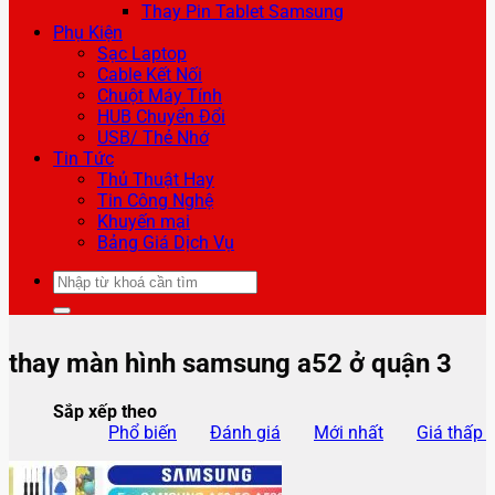
Thay Pin Tablet Samsung
Phụ Kiện
Sạc Laptop
Cable Kết Nối
Chuột Máy Tính
HUB Chuyển Đổi
USB/ Thẻ Nhớ
Tin Tức
Thủ Thuật Hay
Tin Công Nghệ
Khuyến mại
Bảng Giá Dịch Vụ
Tìm
kiếm:
thay màn hình samsung a52 ở quận 3
Sắp xếp theo
Phổ biến
Đánh giá
Mới nhất
Giá thấp 