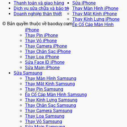
Thanh toán và giao hàng
Sửa iPhone
Dịch vụ sửa chữa và bảo trì
Thay Màn Hình iPhone
Doanh nghiệp thân thiết
Thay Mặt Kính iPhone
Thay Kính Lưng iPhone
© Bản quyền thuộc về baoduy.com
Ép Cổ Cáp Màn Hình
iPhone
Thay Pin iPhone
Thay Vỏ iPhone
Thay Camera iPhone
Thay Chân Sạc iPhone
Thay Loa iPhone
Sửa Face ID iPhone
Sửa Main iPhone
Sửa Samsung
Thay Màn Hình Samsung
Thay Mặt Kính Samsung
Thay Pin Samsung
Ép Cổ Cáp Màn Hình Samsung
Thay Kính Lưng Samsung
Thay Chân Sạc Samsung
Thay Camera Samsung
Thay Loa Samsung
Thay Vỏ Samsung
Sửa Main Samsung