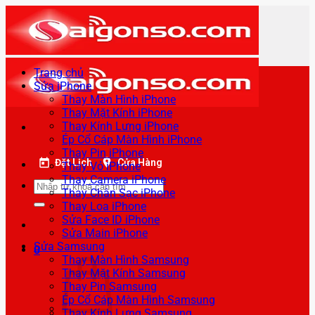
Bỏ
qua
nội
dung
Trang chủ
Sửa iPhone
Thay Màn Hình iPhone
Thay Mặt Kính iPhone
Thay Kính Lưng iPhone
Ép Cổ Cáp Màn Hình iPhone
Thay Pin iPhone
Đặt Lịch
Cửa Hàng
Thay Vỏ iPhone
Thay Camera iPhone
Tìm
Thay Chân Sạc iPhone
kiếm:
Thay Loa iPhone
Sửa Face ID iPhone
Sửa Main iPhone
Sửa Samsung
0
Thay Màn Hình Samsung
Thay Mặt Kính Samsung
Thay Pin Samsung
Ép Cổ Cáp Màn Hình Samsung
Thay Kính Lưng Samsung