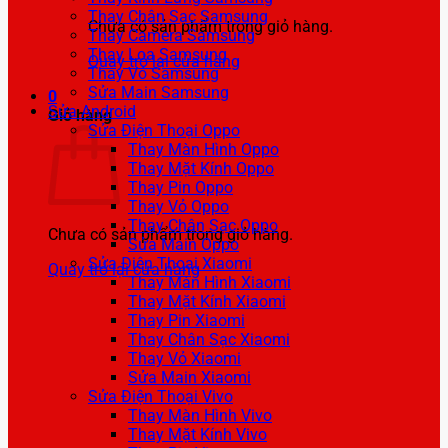
Thay Chân Sạc Samsung
Chưa có sản phẩm trong giỏ hàng.
Thay Camera Samsung
Thay Loa Samsung
Quay trở lại cửa hàng
Thay Vỏ Samsung
Sửa Main Samsung
0
Sửa Android
Giỏ hàng
Sửa Điện Thoại Oppo
Thay Màn Hình Oppo
Thay Mặt Kính Oppo
Thay Pin Oppo
Thay Vỏ Oppo
Thay Chân Sạc Oppo
Chưa có sản phẩm trong giỏ hàng.
Sửa Main Oppo
Sửa Điện Thoại Xiaomi
Quay trở lại cửa hàng
Thay Màn Hình Xiaomi
Thay Mặt Kính Xiaomi
Thay Pin Xiaomi
Thay Chân Sạc Xiaomi
Thay Vỏ Xiaomi
Sửa Main Xiaomi
Sửa Điện Thoại Vivo
Thay Màn Hình Vivo
Thay Mặt Kính Vivo