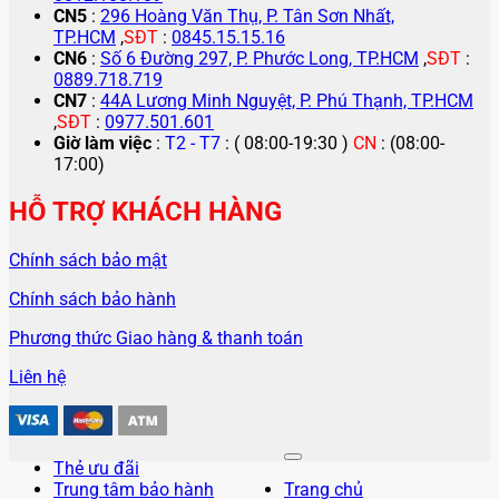
CN5
:
296 Hoàng Văn Thụ, P. Tân Sơn Nhất,
TP.HCM
,
SĐT
:
0845.15.15.16
CN6
:
Số 6 Đường 297, P. Phước Long, TP.HCM
,
SĐT
:
0889.718.719
CN7
:
44A Lương Minh Nguyệt, P. Phú Thạnh, TP.HCM
,
SĐT
:
0977.501.601
Giờ làm việc
:
T2 - T7
: ( 08:00-19:30 )
CN
: (08:00-
17:00)
HỖ TRỢ KHÁCH HÀNG
Chính sách bảo mật
Chính sách bảo hành
Phương thức Giao hàng & thanh toán
Liên hệ
Thẻ ưu đãi
Trung tâm bảo hành
Trang chủ