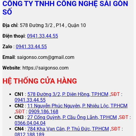
CÔNG TY TNHH CÔNG NGHỆ SÀI GÒN
SỐ
Địa chỉ
: 578 Đường 3/2 , P14 , Quận 10
Điện thoại
:
0941.33.44.55
Zalo
:
0941.33.44.55
Email
: saigonso.com@gmail.com
Website
: https://saigonso.com
HỆ THỐNG CỬA HÀNG
CN1
:
578 Đường 3/2, P. Diên Hồng, TP.HCM
,
SĐT
:
0941.33.44.55
CN2
:
11 Nguyễn Phúc Nguyên, P. Nhiêu Lộc, TP.HCM
,
SĐT
:
0909.186.168
CN3
:
27 Cống Quỳnh, P. Cầu Ông Lãnh, TP.HCM
,
SĐT
:
0366.04.04.04
CN4
:
784 Kha Vạn Cân, P. Thủ Đức, TP.HCM
,
SĐT
:
0812.188.189