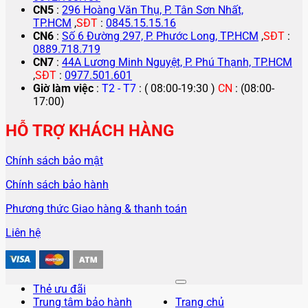
CN5
:
296 Hoàng Văn Thụ, P. Tân Sơn Nhất,
TP.HCM
,
SĐT
:
0845.15.15.16
CN6
:
Số 6 Đường 297, P. Phước Long, TP.HCM
,
SĐT
:
0889.718.719
CN7
:
44A Lương Minh Nguyệt, P. Phú Thạnh, TP.HCM
,
SĐT
:
0977.501.601
Giờ làm việc
:
T2 - T7
: ( 08:00-19:30 )
CN
: (08:00-
17:00)
HỖ TRỢ KHÁCH HÀNG
Chính sách bảo mật
Chính sách bảo hành
Phương thức Giao hàng & thanh toán
Liên hệ
Thẻ ưu đãi
Trung tâm bảo hành
Trang chủ