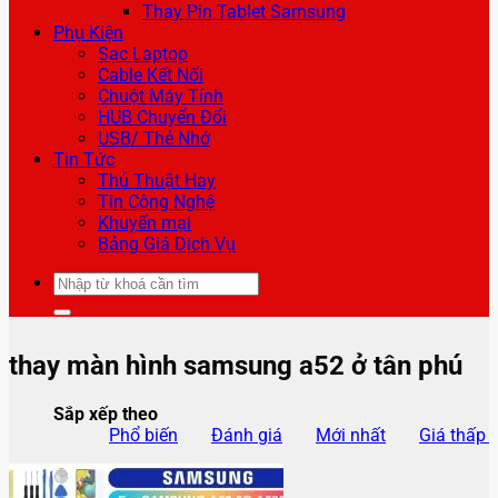
Thay Pin Tablet Samsung
Phụ Kiện
Sạc Laptop
Cable Kết Nối
Chuột Máy Tính
HUB Chuyển Đổi
USB/ Thẻ Nhớ
Tin Tức
Thủ Thuật Hay
Tin Công Nghệ
Khuyến mại
Bảng Giá Dịch Vụ
Tìm
kiếm:
thay màn hình samsung a52 ở tân phú
Sắp xếp theo
Phổ biến
Đánh giá
Mới nhất
Giá thấp 