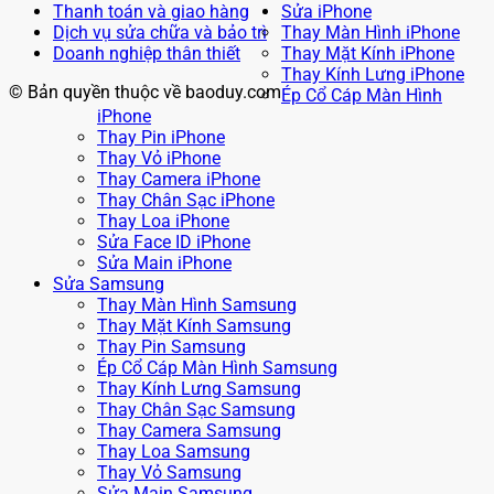
Thanh toán và giao hàng
Sửa iPhone
Dịch vụ sửa chữa và bảo trì
Thay Màn Hình iPhone
Doanh nghiệp thân thiết
Thay Mặt Kính iPhone
Thay Kính Lưng iPhone
© Bản quyền thuộc về baoduy.com
Ép Cổ Cáp Màn Hình
iPhone
Thay Pin iPhone
Thay Vỏ iPhone
Thay Camera iPhone
Thay Chân Sạc iPhone
Thay Loa iPhone
Sửa Face ID iPhone
Sửa Main iPhone
Sửa Samsung
Thay Màn Hình Samsung
Thay Mặt Kính Samsung
Thay Pin Samsung
Ép Cổ Cáp Màn Hình Samsung
Thay Kính Lưng Samsung
Thay Chân Sạc Samsung
Thay Camera Samsung
Thay Loa Samsung
Thay Vỏ Samsung
Sửa Main Samsung