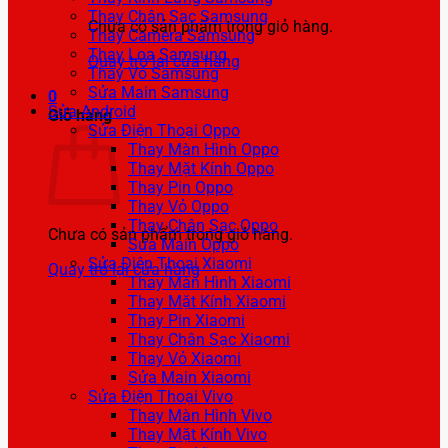
Thay Chân Sạc Samsung
Chưa có sản phẩm trong giỏ hàng.
Thay Camera Samsung
Thay Loa Samsung
Quay trở lại cửa hàng
Thay Vỏ Samsung
Sửa Main Samsung
0
Sửa Android
Giỏ hàng
Sửa Điện Thoại Oppo
Thay Màn Hình Oppo
Thay Mặt Kính Oppo
Thay Pin Oppo
Thay Vỏ Oppo
Thay Chân Sạc Oppo
Chưa có sản phẩm trong giỏ hàng.
Sửa Main Oppo
Sửa Điện Thoại Xiaomi
Quay trở lại cửa hàng
Thay Màn Hình Xiaomi
Thay Mặt Kính Xiaomi
Thay Pin Xiaomi
Thay Chân Sạc Xiaomi
Thay Vỏ Xiaomi
Sửa Main Xiaomi
Sửa Điện Thoại Vivo
Thay Màn Hình Vivo
Thay Mặt Kính Vivo