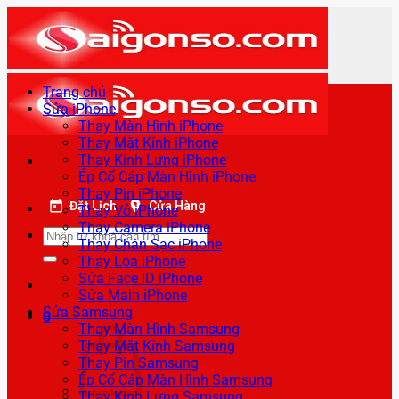
Bỏ
qua
nội
dung
Trang chủ
Sửa iPhone
Thay Màn Hình iPhone
Thay Mặt Kính iPhone
Thay Kính Lưng iPhone
Ép Cổ Cáp Màn Hình iPhone
Thay Pin iPhone
Đặt Lịch
Cửa Hàng
Thay Vỏ iPhone
Thay Camera iPhone
Tìm
Thay Chân Sạc iPhone
kiếm:
Thay Loa iPhone
Sửa Face ID iPhone
Sửa Main iPhone
Sửa Samsung
0
Thay Màn Hình Samsung
Thay Mặt Kính Samsung
Thay Pin Samsung
Ép Cổ Cáp Màn Hình Samsung
Thay Kính Lưng Samsung