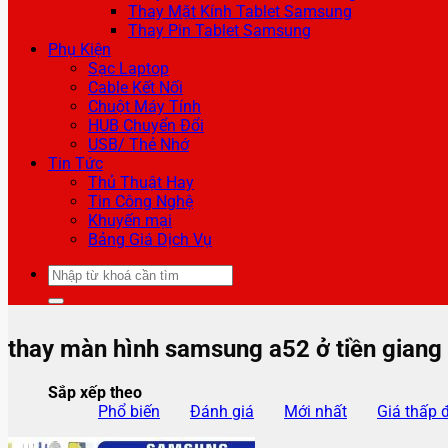
Thay Mặt Kính Tablet Samsung
Thay Pin Tablet Samsung
Phụ Kiện
Sạc Laptop
Cable Kết Nối
Chuột Máy Tính
HUB Chuyển Đổi
USB/ Thẻ Nhớ
Tin Tức
Thủ Thuật Hay
Tin Công Nghệ
Khuyến mại
Bảng Giá Dịch Vụ
Tìm
kiếm:
thay màn hình samsung a52 ở tiền giang
Sắp xếp theo
Phổ biến
Đánh giá
Mới nhất
Giá thấp 