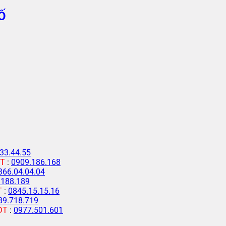
Ố
33.44.55
T
:
0909.186.168
366.04.04.04
.188.189
T
:
0845.15.15.16
89.718.719
ĐT
:
0977.501.601