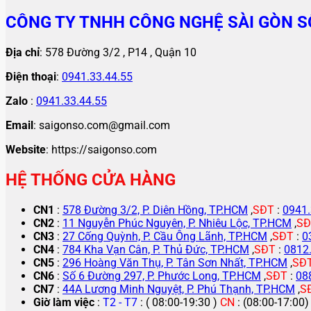
CÔNG TY TNHH CÔNG NGHỆ SÀI GÒN S
Địa chỉ
: 578 Đường 3/2 , P14 , Quận 10
Điện thoại
:
0941.33.44.55
Zalo
:
0941.33.44.55
Email
: saigonso.com@gmail.com
Website
: https://saigonso.com
HỆ THỐNG CỬA HÀNG
CN1
:
578 Đường 3/2, P. Diên Hồng, TP.HCM
,
SĐT
:
0941.
CN2
:
11 Nguyễn Phúc Nguyên, P. Nhiêu Lộc, TP.HCM
,
SĐ
CN3
:
27 Cống Quỳnh, P. Cầu Ông Lãnh, TP.HCM
,
SĐT
:
0
CN4
:
784 Kha Vạn Cân, P. Thủ Đức, TP.HCM
,
SĐT
:
0812
CN5
:
296 Hoàng Văn Thụ, P. Tân Sơn Nhất, TP.HCM
,
SĐ
CN6
:
Số 6 Đường 297, P. Phước Long, TP.HCM
,
SĐT
:
08
CN7
:
44A Lương Minh Nguyệt, P. Phú Thạnh, TP.HCM
,
S
Giờ làm việc
:
T2 - T7
: ( 08:00-19:30 )
CN
: (08:00-17:00)