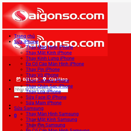
Bỏ
qua
nội
dung
Trang chủ
Sửa iPhone
Thay Màn Hình iPhone
Thay Mặt Kính iPhone
Thay Kính Lưng iPhone
Ép Cổ Cáp Màn Hình iPhone
Thay Pin iPhone
Thay Vỏ iPhone
Đặt Lịch
Cửa Hàng
Thay Camera iPhone
Thay Chân Sạc iPhone
Tìm
Thay Loa iPhone
kiếm:
Sửa Face ID iPhone
Sửa Main iPhone
Sửa Samsung
Thay Màn Hình Samsung
0
Thay Mặt Kính Samsung
Thay Pin Samsung
Ép Cổ Cáp Màn Hình Samsung