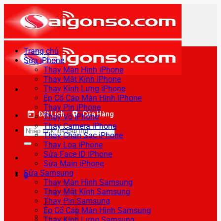
Bỏ
qua
nội
dung
Trang chủ
Sửa iPhone
Thay Màn Hình iPhone
Thay Mặt Kính iPhone
Thay Kính Lưng iPhone
Ép Cổ Cáp Màn Hình iPhone
Thay Pin iPhone
Đặt Lịch
Cửa Hàng
Thay Vỏ iPhone
Thay Camera iPhone
Tìm
Thay Chân Sạc iPhone
kiếm:
Thay Loa iPhone
Sửa Face ID iPhone
Sửa Main iPhone
Sửa Samsung
0
Thay Màn Hình Samsung
Thay Mặt Kính Samsung
Thay Pin Samsung
Ép Cổ Cáp Màn Hình Samsung
Thay Kính Lưng Samsung