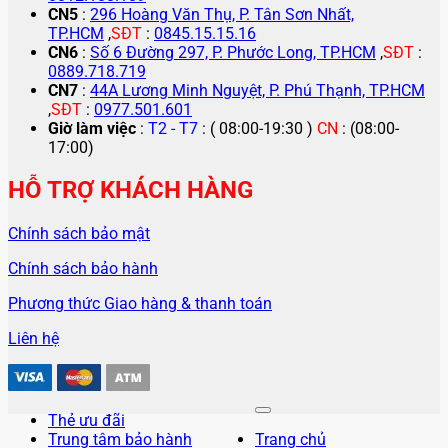
CN5
:
296 Hoàng Văn Thụ, P. Tân Sơn Nhất,
TP.HCM
,
SĐT
:
0845.15.15.16
CN6
:
Số 6 Đường 297, P. Phước Long, TP.HCM
,
SĐT
:
0889.718.719
CN7
:
44A Lương Minh Nguyệt, P. Phú Thạnh, TP.HCM
,
SĐT
:
0977.501.601
Giờ làm việc
:
T2 - T7
: ( 08:00-19:30 )
CN
: (08:00-
17:00)
HỖ TRỢ KHÁCH HÀNG
Chính sách bảo mật
Chính sách bảo hành
Phương thức Giao hàng & thanh toán
Liên hệ
Thẻ ưu đãi
Trung tâm bảo hành
Trang chủ