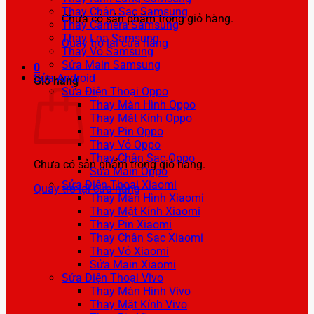
Thay Chân Sạc Samsung
Chưa có sản phẩm trong giỏ hàng.
Thay Camera Samsung
Thay Loa Samsung
Quay trở lại cửa hàng
Thay Vỏ Samsung
Sửa Main Samsung
0
Sửa Android
Giỏ hàng
Sửa Điện Thoại Oppo
Thay Màn Hình Oppo
Thay Mặt Kính Oppo
Thay Pin Oppo
Thay Vỏ Oppo
Thay Chân Sạc Oppo
Chưa có sản phẩm trong giỏ hàng.
Sửa Main Oppo
Sửa Điện Thoại Xiaomi
Quay trở lại cửa hàng
Thay Màn Hình Xiaomi
Thay Mặt Kính Xiaomi
Thay Pin Xiaomi
Thay Chân Sạc Xiaomi
Thay Vỏ Xiaomi
Sửa Main Xiaomi
Sửa Điện Thoại Vivo
Thay Màn Hình Vivo
Thay Mặt Kính Vivo