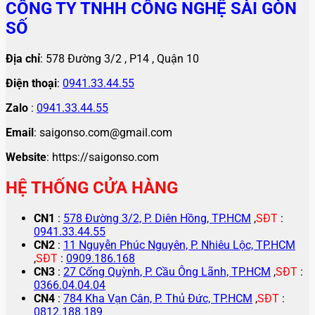
CÔNG TY TNHH CÔNG NGHỆ SÀI GÒN
SỐ
Địa chỉ
: 578 Đường 3/2 , P14 , Quận 10
Điện thoại
:
0941.33.44.55
Zalo
:
0941.33.44.55
Email
: saigonso.com@gmail.com
Website
: https://saigonso.com
HỆ THỐNG CỬA HÀNG
CN1
:
578 Đường 3/2, P. Diên Hồng, TP.HCM
,
SĐT
:
0941.33.44.55
CN2
:
11 Nguyễn Phúc Nguyên, P. Nhiêu Lộc, TP.HCM
,
SĐT
:
0909.186.168
CN3
:
27 Cống Quỳnh, P. Cầu Ông Lãnh, TP.HCM
,
SĐT
:
0366.04.04.04
CN4
:
784 Kha Vạn Cân, P. Thủ Đức, TP.HCM
,
SĐT
:
0812.188.189