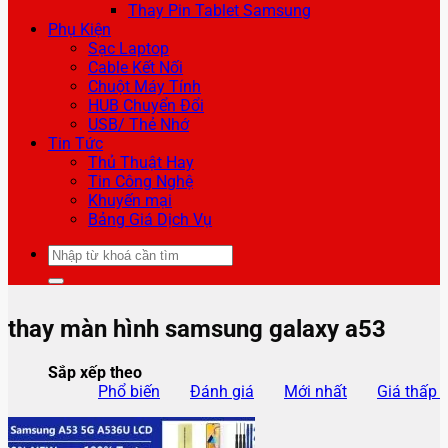
Thay Pin Tablet Samsung
Phụ Kiện
Sạc Laptop
Cable Kết Nối
Chuột Máy Tính
HUB Chuyển Đổi
USB/ Thẻ Nhớ
Tin Tức
Thủ Thuật Hay
Tin Công Nghệ
Khuyến mại
Bảng Giá Dịch Vụ
Tìm
kiếm:
thay màn hình samsung galaxy a53
Sắp xếp theo
Phổ biến
Đánh giá
Mới nhất
Giá thấp 