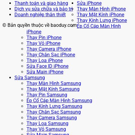
Thanh toán và giao hàng
Sửa iPhone
Dịch vụ sửa chữa và bảo trì
Thay Màn Hình iPhone
Doanh nghiệp thân thiết
Thay Mặt Kính iPhone
Thay Kính Lưng iPhone
© Bản quyền thuộc về baoduy.com
Ép Cổ Cáp Màn Hình
iPhone
Thay Pin iPhone
Thay Vỏ iPhone
Thay Camera iPhone
Thay Chân Sạc iPhone
Thay Loa iPhone
Sửa Face ID iPhone
Sửa Main iPhone
Sửa Samsung
Thay Màn Hình Samsung
Thay Mặt Kính Samsung
Thay Pin Samsung
Ép Cổ Cáp Màn Hình Samsung
Thay Kính Lưng Samsung
Thay Chân Sạc Samsung
Thay Camera Samsung
Thay Loa Samsung
Thay Vỏ Samsung
Sửa Main Samsung