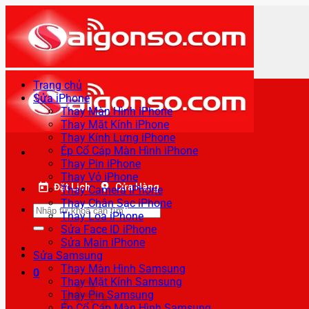
Bỏ
qua
nội
dung
Trang chủ
Sửa iPhone
Thay Màn Hình iPhone
Thay Mặt Kính iPhone
Thay Kính Lưng iPhone
Ép Cổ Cáp Màn Hình iPhone
Thay Pin iPhone
Thay Vỏ iPhone
Đặt Lịch
Cửa Hàng
Thay Camera iPhone
Thay Chân Sạc iPhone
Tìm
Thay Loa iPhone
kiếm:
Sửa Face ID iPhone
Sửa Main iPhone
Sửa Samsung
Thay Màn Hình Samsung
0
Thay Mặt Kính Samsung
Thay Pin Samsung
Ép Cổ Cáp Màn Hình Samsung