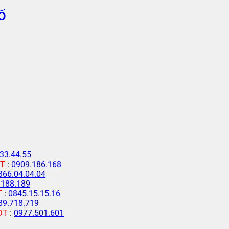
Ố
33.44.55
T
:
0909.186.168
366.04.04.04
.188.189
T
:
0845.15.15.16
89.718.719
ĐT
:
0977.501.601