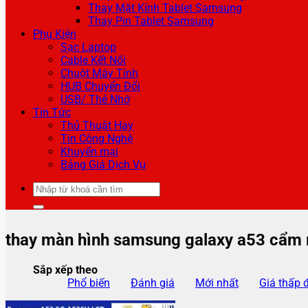
Thay Mặt Kính Tablet Samsung
Thay Pin Tablet Samsung
Phụ Kiện
Sạc Laptop
Cable Kết Nối
Chuột Máy Tính
HUB Chuyển Đổi
USB/ Thẻ Nhớ
Tin Tức
Thủ Thuật Hay
Tin Công Nghệ
Khuyến mại
Bảng Giá Dịch Vụ
Tìm
kiếm:
thay màn hình samsung galaxy a53 cẩm
Sắp xếp theo
Phổ biến
Đánh giá
Mới nhất
Giá thấp 