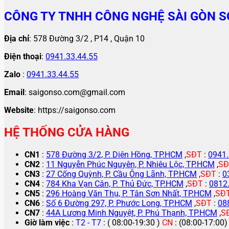
CÔNG TY TNHH CÔNG NGHỆ SÀI GÒN S
Địa chỉ
: 578 Đường 3/2 , P14 , Quận 10
Điện thoại
:
0941.33.44.55
Zalo
:
0941.33.44.55
Email
: saigonso.com@gmail.com
Website
: https://saigonso.com
HỆ THỐNG CỬA HÀNG
CN1
:
578 Đường 3/2, P. Diên Hồng, TP.HCM
,
SĐT
:
0941.
CN2
:
11 Nguyễn Phúc Nguyên, P. Nhiêu Lộc, TP.HCM
,
SĐ
CN3
:
27 Cống Quỳnh, P. Cầu Ông Lãnh, TP.HCM
,
SĐT
:
0
CN4
:
784 Kha Vạn Cân, P. Thủ Đức, TP.HCM
,
SĐT
:
0812
CN5
:
296 Hoàng Văn Thụ, P. Tân Sơn Nhất, TP.HCM
,
SĐ
CN6
:
Số 6 Đường 297, P. Phước Long, TP.HCM
,
SĐT
:
08
CN7
:
44A Lương Minh Nguyệt, P. Phú Thạnh, TP.HCM
,
S
Giờ làm việc
:
T2 - T7
: ( 08:00-19:30 )
CN
: (08:00-17:00)