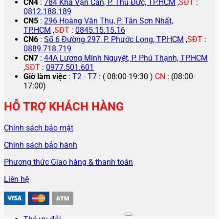
CN4
:
784 Kha Vạn Cân, P. Thủ Đức, TP.HCM
,
SĐT
:
0812.188.189
CN5
:
296 Hoàng Văn Thụ, P. Tân Sơn Nhất,
TP.HCM
,
SĐT
:
0845.15.15.16
CN6
:
Số 6 Đường 297, P. Phước Long, TP.HCM
,
SĐT
:
0889.718.719
CN7
:
44A Lương Minh Nguyệt, P. Phú Thạnh, TP.HCM
,
SĐT
:
0977.501.601
Giờ làm việc
:
T2 - T7
: ( 08:00-19:30 )
CN
: (08:00-
17:00)
HỖ TRỢ KHÁCH HÀNG
Chính sách bảo mật
Chính sách bảo hành
Phương thức Giao hàng & thanh toán
Liên hệ