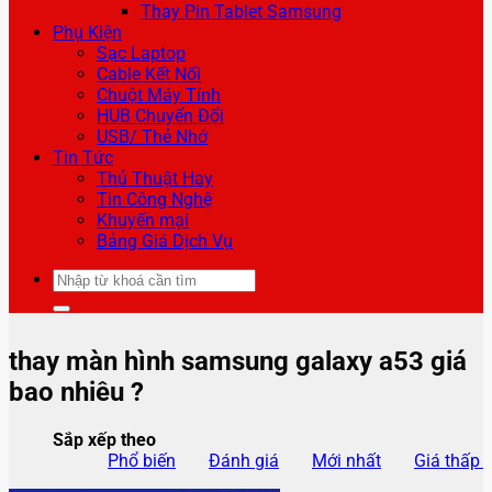
Thay Pin Tablet Samsung
Phụ Kiện
Sạc Laptop
Cable Kết Nối
Chuột Máy Tính
HUB Chuyển Đổi
USB/ Thẻ Nhớ
Tin Tức
Thủ Thuật Hay
Tin Công Nghệ
Khuyến mại
Bảng Giá Dịch Vụ
Tìm
kiếm:
thay màn hình samsung galaxy a53 giá
bao nhiêu ?
Sắp xếp theo
Phổ biến
Đánh giá
Mới nhất
Giá thấp 