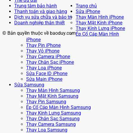
Thẻ ưu đãi
Trung tâm bảo hành
Trang chủ
Thanh toán và giao hàng
Sửa iPhone
Dịch vụ sửa chữa và bảo trì
Thay Màn Hình iPhone
Doanh nghiệp thân thiết
Thay Mặt Kính iPhone
Thay Kính Lưng iPhone
© Bản quyền thuộc về baoduy.com
Ép Cổ Cáp Màn Hình
iPhone
Thay Pin iPhone
Thay Vỏ iPhone
Thay Camera iPhone
Thay Chân Sạc iPhone
Thay Loa iPhone
Sửa Face ID iPhone
Sửa Main iPhone
Sửa Samsung
Thay Màn Hình Samsung
Thay Mặt Kính Samsung
Thay Pin Samsung
Ép Cổ Cáp Màn Hình Samsung
Thay Kính Lưng Samsung
Thay Chân Sạc Samsung
Thay Camera Samsung
Thay Loa Samsung