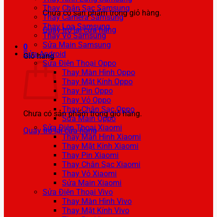
Thay Chân Sạc Samsung
Chưa có sản phẩm trong giỏ hàng.
Thay Camera Samsung
Thay Loa Samsung
Quay trở lại cửa hàng
Thay Vỏ Samsung
Sửa Main Samsung
0
Sửa Android
Giỏ hàng
Sửa Điện Thoại Oppo
Thay Màn Hình Oppo
Thay Mặt Kính Oppo
Thay Pin Oppo
Thay Vỏ Oppo
Thay Chân Sạc Oppo
Chưa có sản phẩm trong giỏ hàng.
Sửa Main Oppo
Sửa Điện Thoại Xiaomi
Quay trở lại cửa hàng
Thay Màn Hình Xiaomi
Thay Mặt Kính Xiaomi
Thay Pin Xiaomi
Thay Chân Sạc Xiaomi
Thay Vỏ Xiaomi
Sửa Main Xiaomi
Sửa Điện Thoại Vivo
Thay Màn Hình Vivo
Thay Mặt Kính Vivo