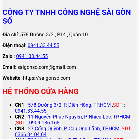
CÔNG TY TNHH CÔNG NGHỆ SÀI GÒN
SỐ
Địa chỉ
: 578 Đường 3/2 , P14 , Quận 10
Điện thoại
:
0941.33.44.55
Zalo
:
0941.33.44.55
Email
: saigonso.com@gmail.com
Website
: https://saigonso.com
HỆ THỐNG CỬA HÀNG
CN1
:
578 Đường 3/2, P. Diên Hồng, TP.HCM
,
SĐT
:
0941.33.44.55
CN2
:
11 Nguyễn Phúc Nguyên, P. Nhiêu Lộc, TP.HCM
,
SĐT
:
0909.186.168
CN3
:
27 Cống Quỳnh, P. Cầu Ông Lãnh, TP.HCM
,
SĐT
:
0366.04.04.04