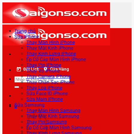
Bỏ
qua
nội
dung
Trang chủ
Sửa iPhone
Thay Màn Hình iPhone
Thay Mặt Kính iPhone
Thay Kính Lưng iPhone
Ép Cổ Cáp Màn Hình iPhone
Thay Pin iPhone
Đặt Lịch
Cửa Hàng
Thay Vỏ iPhone
Thay Camera iPhone
Tìm
Thay Chân Sạc iPhone
kiếm:
Thay Loa iPhone
Sửa Face ID iPhone
Sửa Main iPhone
Sửa Samsung
0
Thay Màn Hình Samsung
Thay Mặt Kính Samsung
Thay Pin Samsung
Ép Cổ Cáp Màn Hình Samsung
Thay Kính Lưng Samsung