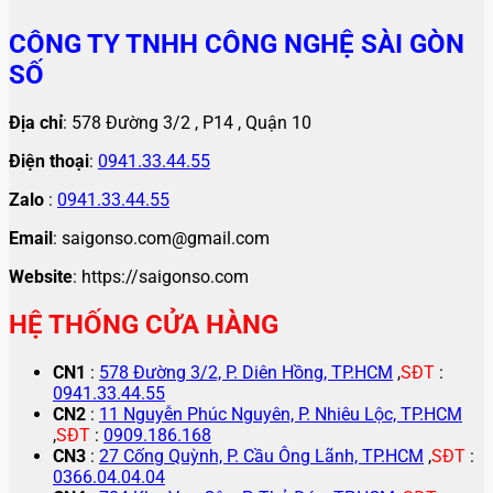
CÔNG TY TNHH CÔNG NGHỆ SÀI GÒN
SỐ
Địa chỉ
: 578 Đường 3/2 , P14 , Quận 10
Điện thoại
:
0941.33.44.55
Zalo
:
0941.33.44.55
Email
: saigonso.com@gmail.com
Website
: https://saigonso.com
HỆ THỐNG CỬA HÀNG
CN1
:
578 Đường 3/2, P. Diên Hồng, TP.HCM
,
SĐT
:
0941.33.44.55
CN2
:
11 Nguyễn Phúc Nguyên, P. Nhiêu Lộc, TP.HCM
,
SĐT
:
0909.186.168
CN3
:
27 Cống Quỳnh, P. Cầu Ông Lãnh, TP.HCM
,
SĐT
:
0366.04.04.04