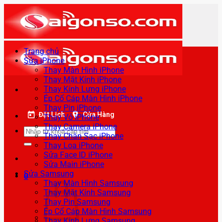
Bỏ
qua
nội
dung
Trang chủ
Sửa iPhone
Thay Màn Hình iPhone
Thay Mặt Kính iPhone
Thay Kính Lưng iPhone
Ép Cổ Cáp Màn Hình iPhone
Thay Pin iPhone
Đặt Lịch
Cửa Hàng
Thay Vỏ iPhone
Thay Camera iPhone
Tìm
Thay Chân Sạc iPhone
kiếm:
Thay Loa iPhone
Sửa Face ID iPhone
Sửa Main iPhone
Sửa Samsung
0
Thay Màn Hình Samsung
Thay Mặt Kính Samsung
Thay Pin Samsung
Ép Cổ Cáp Màn Hình Samsung
Thay Kính Lưng Samsung