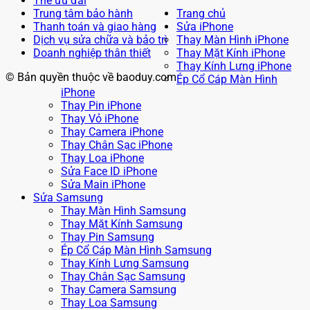
Thẻ ưu đãi
Trung tâm bảo hành
Trang chủ
Thanh toán và giao hàng
Sửa iPhone
Dịch vụ sửa chữa và bảo trì
Thay Màn Hình iPhone
Doanh nghiệp thân thiết
Thay Mặt Kính iPhone
Thay Kính Lưng iPhone
© Bản quyền thuộc về baoduy.com
Ép Cổ Cáp Màn Hình
iPhone
Thay Pin iPhone
Thay Vỏ iPhone
Thay Camera iPhone
Thay Chân Sạc iPhone
Thay Loa iPhone
Sửa Face ID iPhone
Sửa Main iPhone
Sửa Samsung
Thay Màn Hình Samsung
Thay Mặt Kính Samsung
Thay Pin Samsung
Ép Cổ Cáp Màn Hình Samsung
Thay Kính Lưng Samsung
Thay Chân Sạc Samsung
Thay Camera Samsung
Thay Loa Samsung