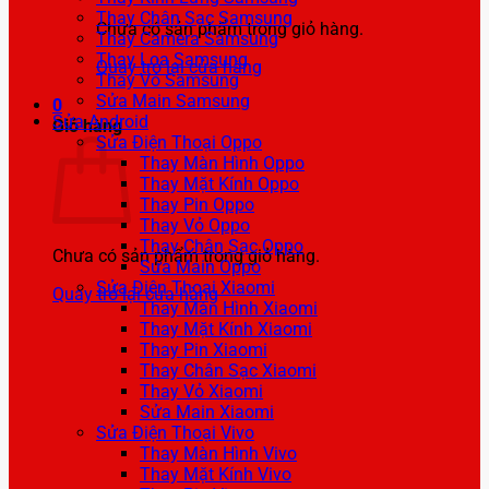
Thay Chân Sạc Samsung
Chưa có sản phẩm trong giỏ hàng.
Thay Camera Samsung
Thay Loa Samsung
Quay trở lại cửa hàng
Thay Vỏ Samsung
Sửa Main Samsung
0
Sửa Android
Giỏ hàng
Sửa Điện Thoại Oppo
Thay Màn Hình Oppo
Thay Mặt Kính Oppo
Thay Pin Oppo
Thay Vỏ Oppo
Thay Chân Sạc Oppo
Chưa có sản phẩm trong giỏ hàng.
Sửa Main Oppo
Sửa Điện Thoại Xiaomi
Quay trở lại cửa hàng
Thay Màn Hình Xiaomi
Thay Mặt Kính Xiaomi
Thay Pin Xiaomi
Thay Chân Sạc Xiaomi
Thay Vỏ Xiaomi
Sửa Main Xiaomi
Sửa Điện Thoại Vivo
Thay Màn Hình Vivo
Thay Mặt Kính Vivo