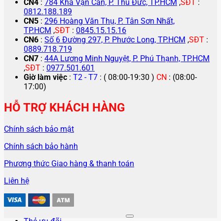
CN4
:
784 Kha Vạn Cân, P. Thủ Đức, TP.HCM
,
SĐT
:
0812.188.189
CN5
:
296 Hoàng Văn Thụ, P. Tân Sơn Nhất,
TP.HCM
,
SĐT
:
0845.15.15.16
CN6
:
Số 6 Đường 297, P. Phước Long, TP.HCM
,
SĐT
:
0889.718.719
CN7
:
44A Lương Minh Nguyệt, P. Phú Thạnh, TP.HCM
,
SĐT
:
0977.501.601
Giờ làm việc
:
T2 - T7
: ( 08:00-19:30 )
CN
: (08:00-
17:00)
HỖ TRỢ KHÁCH HÀNG
Chính sách bảo mật
Chính sách bảo hành
Phương thức Giao hàng & thanh toán
Liên hệ