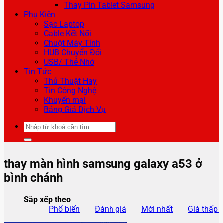
Thay Pin Tablet Samsung
Phụ Kiện
Sạc Laptop
Cable Kết Nối
Chuột Máy Tính
HUB Chuyển Đổi
USB/ Thẻ Nhớ
Tin Tức
Thủ Thuật Hay
Tin Công Nghệ
Khuyến mại
Bảng Giá Dịch Vụ
Tìm
kiếm:
thay màn hình samsung galaxy a53 ở
bình chánh
Sắp xếp theo
Phổ biến
Đánh giá
Mới nhất
Giá thấp 