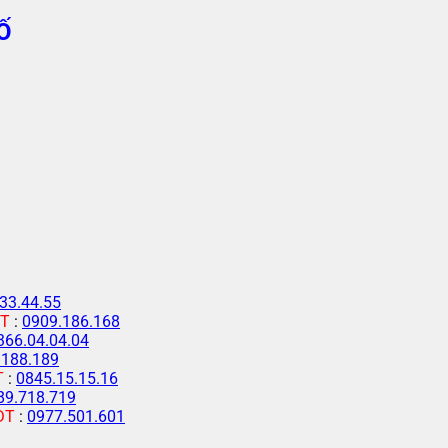
Ố
33.44.55
T
:
0909.186.168
366.04.04.04
.188.189
T
:
0845.15.15.16
89.718.719
ĐT
:
0977.501.601