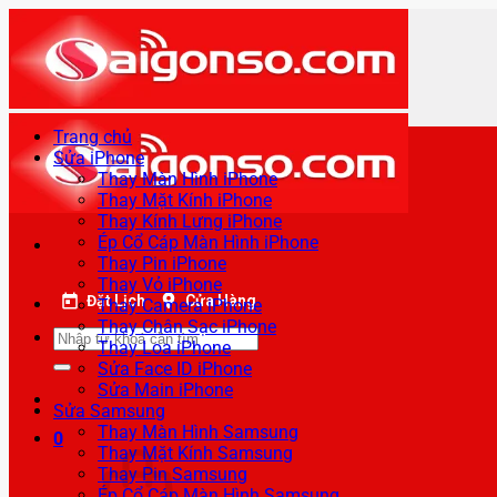
Bỏ
qua
nội
dung
Trang chủ
Sửa iPhone
Thay Màn Hình iPhone
Thay Mặt Kính iPhone
Thay Kính Lưng iPhone
Ép Cổ Cáp Màn Hình iPhone
Thay Pin iPhone
Thay Vỏ iPhone
Đặt Lịch
Cửa Hàng
Thay Camera iPhone
Thay Chân Sạc iPhone
Tìm
Thay Loa iPhone
kiếm:
Sửa Face ID iPhone
Sửa Main iPhone
Sửa Samsung
Thay Màn Hình Samsung
0
Thay Mặt Kính Samsung
Thay Pin Samsung
Ép Cổ Cáp Màn Hình Samsung