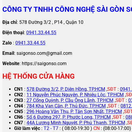
CÔNG TY TNHH CÔNG NGHỆ SÀI GÒN S
Địa chỉ
: 578 Đường 3/2 , P14 , Quận 10
Điện thoại
:
0941.33.44.55
Zalo
:
0941.33.44.55
Email
: saigonso.com@gmail.com
Website
: https://saigonso.com
HỆ THỐNG CỬA HÀNG
CN1
:
578 Đường 3/2, P. Diên Hồng, TP.HCM
,
SĐT
:
0941.
CN2
:
11 Nguyễn Phúc Nguyên, P. Nhiêu Lộc, TP.HCM
,
SĐ
CN3
:
27 Cống Quỳnh, P. Cầu Ông Lãnh, TP.HCM
,
SĐT
:
0
CN4
:
784 Kha Vạn Cân, P. Thủ Đức, TP.HCM
,
SĐT
:
0812
CN5
:
296 Hoàng Văn Thụ, P. Tân Sơn Nhất, TP.HCM
,
SĐ
CN6
:
Số 6 Đường 297, P. Phước Long, TP.HCM
,
SĐT
:
08
CN7
:
44A Lương Minh Nguyệt, P. Phú Thạnh, TP.HCM
,
S
Giờ làm việc
:
T2 - T7
: ( 08:00-19:30 )
CN
: (08:00-17:00)