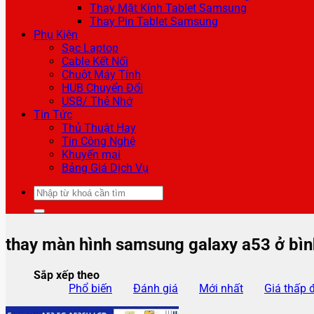
Thay Mặt Kính Tablet Samsung
Thay Pin Tablet Samsung
Phụ Kiện
Sạc Laptop
Cable Kết Nối
Chuột Máy Tính
HUB Chuyển Đổi
USB/ Thẻ Nhớ
Tin Tức
Thủ Thuật Hay
Tin Công Nghệ
Khuyến mại
Bảng Giá Dịch Vụ
Tìm
kiếm:
thay màn hình samsung galaxy a53 ở bìn
Sắp xếp theo
Phổ biến
Đánh giá
Mới nhất
Giá thấp 