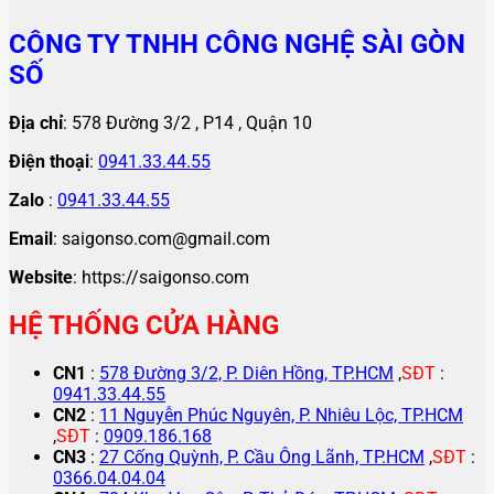
CÔNG TY TNHH CÔNG NGHỆ SÀI GÒN
SỐ
Địa chỉ
: 578 Đường 3/2 , P14 , Quận 10
Điện thoại
:
0941.33.44.55
Zalo
:
0941.33.44.55
Email
: saigonso.com@gmail.com
Website
: https://saigonso.com
HỆ THỐNG CỬA HÀNG
CN1
:
578 Đường 3/2, P. Diên Hồng, TP.HCM
,
SĐT
:
0941.33.44.55
CN2
:
11 Nguyễn Phúc Nguyên, P. Nhiêu Lộc, TP.HCM
,
SĐT
:
0909.186.168
CN3
:
27 Cống Quỳnh, P. Cầu Ông Lãnh, TP.HCM
,
SĐT
:
0366.04.04.04