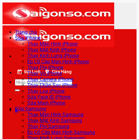
Bỏ
qua
nội
dung
Trang chủ
Sửa iPhone
Thay Màn Hình iPhone
Thay Mặt Kính iPhone
Thay Kính Lưng iPhone
Ép Cổ Cáp Màn Hình iPhone
Thay Pin iPhone
Đặt Lịch
Cửa Hàng
Thay Vỏ iPhone
Thay Camera iPhone
Tìm
Thay Chân Sạc iPhone
kiếm:
Thay Loa iPhone
Sửa Face ID iPhone
Sửa Main iPhone
Sửa Samsung
0
Thay Màn Hình Samsung
Thay Mặt Kính Samsung
Thay Pin Samsung
Ép Cổ Cáp Màn Hình Samsung
Thay Kính Lưng Samsung