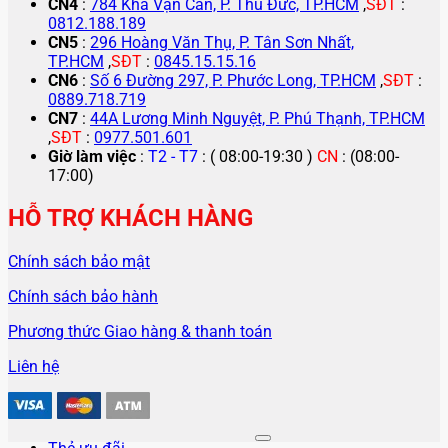
CN4
:
784 Kha Vạn Cân, P. Thủ Đức, TP.HCM
,
SĐT
:
0812.188.189
CN5
:
296 Hoàng Văn Thụ, P. Tân Sơn Nhất,
TP.HCM
,
SĐT
:
0845.15.15.16
CN6
:
Số 6 Đường 297, P. Phước Long, TP.HCM
,
SĐT
:
0889.718.719
CN7
:
44A Lương Minh Nguyệt, P. Phú Thạnh, TP.HCM
,
SĐT
:
0977.501.601
Giờ làm việc
:
T2 - T7
: ( 08:00-19:30 )
CN
: (08:00-
17:00)
HỖ TRỢ KHÁCH HÀNG
Chính sách bảo mật
Chính sách bảo hành
Phương thức Giao hàng & thanh toán
Liên hệ