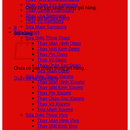
Thay Chân Sạc Samsung
Chưa có sản phẩm trong giỏ hàng.
Thay Camera Samsung
Thay Loa Samsung
Quay trở lại cửa hàng
Thay Vỏ Samsung
Sửa Main Samsung
0
Sửa Android
Giỏ hàng
Sửa Điện Thoại Oppo
Thay Màn Hình Oppo
Thay Mặt Kính Oppo
Thay Pin Oppo
Thay Vỏ Oppo
Thay Chân Sạc Oppo
Chưa có sản phẩm trong giỏ hàng.
Sửa Main Oppo
Sửa Điện Thoại Xiaomi
Quay trở lại cửa hàng
Thay Màn Hình Xiaomi
Thay Mặt Kính Xiaomi
Thay Pin Xiaomi
Thay Chân Sạc Xiaomi
Thay Vỏ Xiaomi
Sửa Main Xiaomi
Sửa Điện Thoại Vivo
Thay Màn Hình Vivo
Thay Mặt Kính Vivo