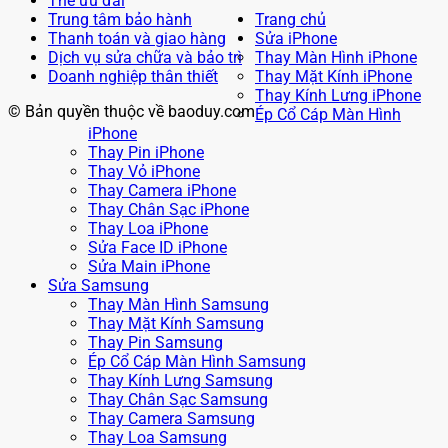
Thẻ ưu đãi
Trung tâm bảo hành
Trang chủ
Thanh toán và giao hàng
Sửa iPhone
Dịch vụ sửa chữa và bảo trì
Thay Màn Hình iPhone
Doanh nghiệp thân thiết
Thay Mặt Kính iPhone
Thay Kính Lưng iPhone
© Bản quyền thuộc về baoduy.com
Ép Cổ Cáp Màn Hình
iPhone
Thay Pin iPhone
Thay Vỏ iPhone
Thay Camera iPhone
Thay Chân Sạc iPhone
Thay Loa iPhone
Sửa Face ID iPhone
Sửa Main iPhone
Sửa Samsung
Thay Màn Hình Samsung
Thay Mặt Kính Samsung
Thay Pin Samsung
Ép Cổ Cáp Màn Hình Samsung
Thay Kính Lưng Samsung
Thay Chân Sạc Samsung
Thay Camera Samsung
Thay Loa Samsung