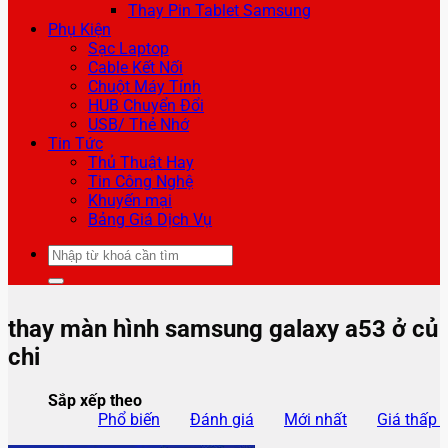
Thay Pin Tablet Samsung
Phụ Kiện
Sạc Laptop
Cable Kết Nối
Chuột Máy Tính
HUB Chuyển Đổi
USB/ Thẻ Nhớ
Tin Tức
Thủ Thuật Hay
Tin Công Nghệ
Khuyến mại
Bảng Giá Dịch Vụ
Tìm
kiếm:
thay màn hình samsung galaxy a53 ở củ
chi
Sắp xếp theo
Phổ biến
Đánh giá
Mới nhất
Giá thấp 