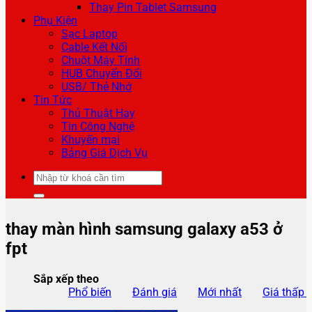
Thay Pin Tablet Samsung
Phụ Kiện
Sạc Laptop
Cable Kết Nối
Chuột Máy Tính
HUB Chuyển Đổi
USB/ Thẻ Nhớ
Tin Tức
Thủ Thuật Hay
Tin Công Nghệ
Khuyến mại
Bảng Giá Dịch Vụ
Tìm
kiếm:
thay màn hình samsung galaxy a53 ở
fpt
Sắp xếp theo
Phổ biến
Đánh giá
Mới nhất
Giá thấp 