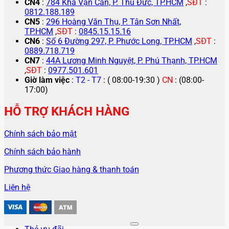
CN4
:
784 Kha Vạn Cân, P. Thủ Đức, TP.HCM
,
SĐT
:
0812.188.189
CN5
:
296 Hoàng Văn Thụ, P. Tân Sơn Nhất,
TP.HCM
,
SĐT
:
0845.15.15.16
CN6
:
Số 6 Đường 297, P. Phước Long, TP.HCM
,
SĐT
:
0889.718.719
CN7
:
44A Lương Minh Nguyệt, P. Phú Thạnh, TP.HCM
,
SĐT
:
0977.501.601
Giờ làm việc
:
T2 - T7
: ( 08:00-19:30 )
CN
: (08:00-
17:00)
HỖ TRỢ KHÁCH HÀNG
Chính sách bảo mật
Chính sách bảo hành
Phương thức Giao hàng & thanh toán
Liên hệ