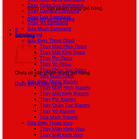
Thay Chân Sạc Samsung
Chưa có sản phẩm trong giỏ hàng.
Thay Camera Samsung
Thay Loa Samsung
Quay trở lại cửa hàng
Thay Vỏ Samsung
Sửa Main Samsung
0
Sửa Android
Giỏ hàng
Sửa Điện Thoại Oppo
Thay Màn Hình Oppo
Thay Mặt Kính Oppo
Thay Pin Oppo
Thay Vỏ Oppo
Thay Chân Sạc Oppo
Chưa có sản phẩm trong giỏ hàng.
Sửa Main Oppo
Sửa Điện Thoại Xiaomi
Quay trở lại cửa hàng
Thay Màn Hình Xiaomi
Thay Mặt Kính Xiaomi
Thay Pin Xiaomi
Thay Chân Sạc Xiaomi
Thay Vỏ Xiaomi
Sửa Main Xiaomi
Sửa Điện Thoại Vivo
Thay Màn Hình Vivo
Thay Mặt Kính Vivo