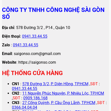
CÔNG TY TNHH CÔNG NGHỆ SÀI GÒN
SỐ
Địa chỉ
: 578 Đường 3/2 , P14 , Quận 10
Điện thoại
:
0941.33.44.55
Zalo
:
0941.33.44.55
Email
: saigonso.com@gmail.com
Website
: https://saigonso.com
HỆ THỐNG CỬA HÀNG
CN1
:
578 Đường 3/2, P. Diên Hồng, TP.HCM
,
SĐT
:
0941.33.44.55
CN2
:
11 Nguyễn Phúc Nguyên, P. Nhiêu Lộc, TP.HCM
,
SĐT
:
0909.186.168
CN3
:
27 Cống Quỳnh, P. Cầu Ông Lãnh, TP.HCM
,
SĐT
:
0366.04.04.04