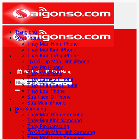
Bỏ
qua
nội
dung
Trang chủ
Sửa iPhone
Thay Màn Hình iPhone
Thay Mặt Kính iPhone
Thay Kính Lưng iPhone
Ép Cổ Cáp Màn Hình iPhone
Thay Pin iPhone
Đặt Lịch
Cửa Hàng
Thay Vỏ iPhone
Thay Camera iPhone
Tìm
Thay Chân Sạc iPhone
kiếm:
Thay Loa iPhone
Sửa Face ID iPhone
Sửa Main iPhone
Sửa Samsung
0
Thay Màn Hình Samsung
Thay Mặt Kính Samsung
Thay Pin Samsung
Ép Cổ Cáp Màn Hình Samsung
Thay Kính Lưng Samsung