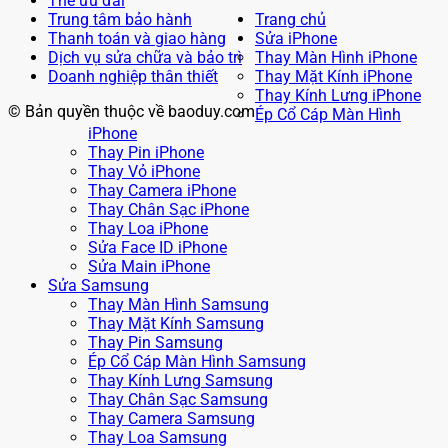
Thẻ ưu đãi
Trung tâm bảo hành
Trang chủ
Thanh toán và giao hàng
Sửa iPhone
Dịch vụ sửa chữa và bảo trì
Thay Màn Hình iPhone
Doanh nghiệp thân thiết
Thay Mặt Kính iPhone
Thay Kính Lưng iPhone
© Bản quyền thuộc về baoduy.com
Ép Cổ Cáp Màn Hình
iPhone
Thay Pin iPhone
Thay Vỏ iPhone
Thay Camera iPhone
Thay Chân Sạc iPhone
Thay Loa iPhone
Sửa Face ID iPhone
Sửa Main iPhone
Sửa Samsung
Thay Màn Hình Samsung
Thay Mặt Kính Samsung
Thay Pin Samsung
Ép Cổ Cáp Màn Hình Samsung
Thay Kính Lưng Samsung
Thay Chân Sạc Samsung
Thay Camera Samsung
Thay Loa Samsung