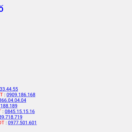
Ố
33.44.55
T
:
0909.186.168
366.04.04.04
.188.189
T
:
0845.15.15.16
89.718.719
ĐT
:
0977.501.601