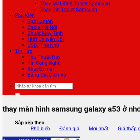
Thay Mặt Kính Tablet Samsung
Thay Pin Tablet Samsung
Phụ Kiện
Sạc Laptop
Cable Kết Nối
Chuột Máy Tính
HUB Chuyển Đổi
USB/ Thẻ Nhớ
Tin Tức
Thủ Thuật Hay
Tin Công Nghệ
Khuyến mại
Bảng Giá Dịch Vụ
Tìm
kiếm:
thay màn hình samsung galaxy a53 ở nhơ
Sắp xếp theo
Phổ biến
Đánh giá
Mới nhất
Giá thấp 