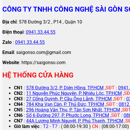
CÔNG TY TNHH CÔNG NGHỆ SÀI GÒN S
Địa chỉ
: 578 Đường 3/2 , P14 , Quận 10
Điện thoại
:
0941.33.44.55
Zalo
:
0941.33.44.55
Email
: saigonso.com@gmail.com
Website
: https://saigonso.com
HỆ THỐNG CỬA HÀNG
CN1
:
578 Đường 3/2, P. Diên Hồng, TP.HCM
,
SĐT
:
0941.
CN2
:
11 Nguyễn Phúc Nguyên, P. Nhiêu Lộc, TP.HCM
,
SĐ
CN3
:
27 Cống Quỳnh, P. Cầu Ông Lãnh, TP.HCM
,
SĐT
:
0
CN4
:
784 Kha Vạn Cân, P. Thủ Đức, TP.HCM
,
SĐT
:
0812
CN5
:
296 Hoàng Văn Thụ, P. Tân Sơn Nhất, TP.HCM
,
SĐ
CN6
:
Số 6 Đường 297, P. Phước Long, TP.HCM
,
SĐT
:
08
CN7
:
44A Lương Minh Nguyệt, P. Phú Thạnh, TP.HCM
,
S
Giờ làm việc
:
T2 - T7
: ( 08:00-19:30 )
CN
: (08:00-17:00)