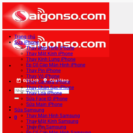
Bỏ
qua
nội
dung
Trang chủ
Sửa iPhone
Thay Màn Hình iPhone
Thay Mặt Kính iPhone
Thay Kính Lưng iPhone
Ép Cổ Cáp Màn Hình iPhone
Thay Pin iPhone
Thay Vỏ iPhone
Đặt Lịch
Cửa Hàng
Thay Camera iPhone
Thay Chân Sạc iPhone
Tìm
Thay Loa iPhone
kiếm:
Sửa Face ID iPhone
Sửa Main iPhone
Sửa Samsung
Thay Màn Hình Samsung
0
Thay Mặt Kính Samsung
Thay Pin Samsung
Ép Cổ Cáp Màn Hình Samsung