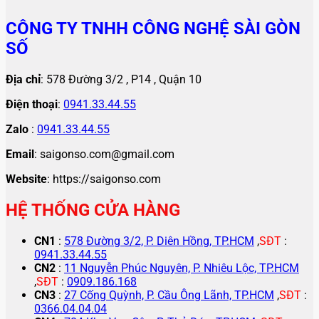
CÔNG TY TNHH CÔNG NGHỆ SÀI GÒN
SỐ
Địa chỉ
: 578 Đường 3/2 , P14 , Quận 10
Điện thoại
:
0941.33.44.55
Zalo
:
0941.33.44.55
Email
: saigonso.com@gmail.com
Website
: https://saigonso.com
HỆ THỐNG CỬA HÀNG
CN1
:
578 Đường 3/2, P. Diên Hồng, TP.HCM
,
SĐT
:
0941.33.44.55
CN2
:
11 Nguyễn Phúc Nguyên, P. Nhiêu Lộc, TP.HCM
,
SĐT
:
0909.186.168
CN3
:
27 Cống Quỳnh, P. Cầu Ông Lãnh, TP.HCM
,
SĐT
:
0366.04.04.04