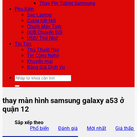
Thay Pin Tablet Samsung
Phụ Kiện
Sạc Laptop
Cable Kết Nối
Chuột Máy Tính
HUB Chuyển Đổi
USB/ Thẻ Nhớ
Tin Tức
Thủ Thuật Hay
Tin Công Nghệ
Khuyến mại
Bảng Giá Dịch Vụ
Tìm
kiếm:
thay màn hình samsung galaxy a53 ở
quận 12
Sắp xếp theo
Phổ biến
Đánh giá
Mới nhất
Giá thấp 