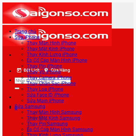
Bỏ
qua
nội
dung
Trang chủ
Sửa iPhone
Thay Màn Hình iPhone
Thay Mặt Kính iPhone
Thay Kính Lưng iPhone
Ép Cổ Cáp Màn Hình iPhone
Thay Pin iPhone
Đặt Lịch
Cửa Hàng
Thay Vỏ iPhone
Thay Camera iPhone
Tìm
Thay Chân Sạc iPhone
kiếm:
Thay Loa iPhone
Sửa Face ID iPhone
Sửa Main iPhone
Sửa Samsung
0
Thay Màn Hình Samsung
Thay Mặt Kính Samsung
Thay Pin Samsung
Ép Cổ Cáp Màn Hình Samsung
Thay Kính Lưng Samsung