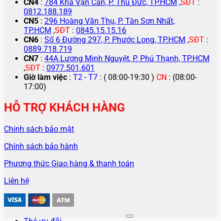
CN4
:
784 Kha Vạn Cân, P. Thủ Đức, TP.HCM
,
SĐT
:
0812.188.189
CN5
:
296 Hoàng Văn Thụ, P. Tân Sơn Nhất,
TP.HCM
,
SĐT
:
0845.15.15.16
CN6
:
Số 6 Đường 297, P. Phước Long, TP.HCM
,
SĐT
:
0889.718.719
CN7
:
44A Lương Minh Nguyệt, P. Phú Thạnh, TP.HCM
,
SĐT
:
0977.501.601
Giờ làm việc
:
T2 - T7
: ( 08:00-19:30 )
CN
: (08:00-
17:00)
HỖ TRỢ KHÁCH HÀNG
Chính sách bảo mật
Chính sách bảo hành
Phương thức Giao hàng & thanh toán
Liên hệ