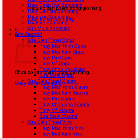
Thay Chân Sạc Samsung
Chưa có sản phẩm trong giỏ hàng.
Thay Camera Samsung
Thay Loa Samsung
Quay trở lại cửa hàng
Thay Vỏ Samsung
Sửa Main Samsung
0
Sửa Android
Giỏ hàng
Sửa Điện Thoại Oppo
Thay Màn Hình Oppo
Thay Mặt Kính Oppo
Thay Pin Oppo
Thay Vỏ Oppo
Thay Chân Sạc Oppo
Chưa có sản phẩm trong giỏ hàng.
Sửa Main Oppo
Sửa Điện Thoại Xiaomi
Quay trở lại cửa hàng
Thay Màn Hình Xiaomi
Thay Mặt Kính Xiaomi
Thay Pin Xiaomi
Thay Chân Sạc Xiaomi
Thay Vỏ Xiaomi
Sửa Main Xiaomi
Sửa Điện Thoại Vivo
Thay Màn Hình Vivo
Thay Mặt Kính Vivo