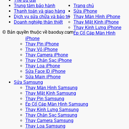
Thẻ ưu đãi
Trung tâm bảo hành
Trang chủ
Thanh toán và giao hàng
Sửa iPhone
Dịch vụ sửa chữa và bảo trì
Thay Màn Hình iPhone
Doanh nghiệp thân thiết
Thay Mặt Kính iPhone
Thay Kính Lưng iPhone
© Bản quyền thuộc về baoduy.com
Ép Cổ Cáp Màn Hình
iPhone
Thay Pin iPhone
Thay Vỏ iPhone
Thay Camera iPhone
Thay Chân Sạc iPhone
Thay Loa iPhone
Sửa Face ID iPhone
Sửa Main iPhone
Sửa Samsung
Thay Màn Hình Samsung
Thay Mặt Kính Samsung
Thay Pin Samsung
Ép Cổ Cáp Màn Hình Samsung
Thay Kính Lưng Samsung
Thay Chân Sạc Samsung
Thay Camera Samsung
Thay Loa Samsung