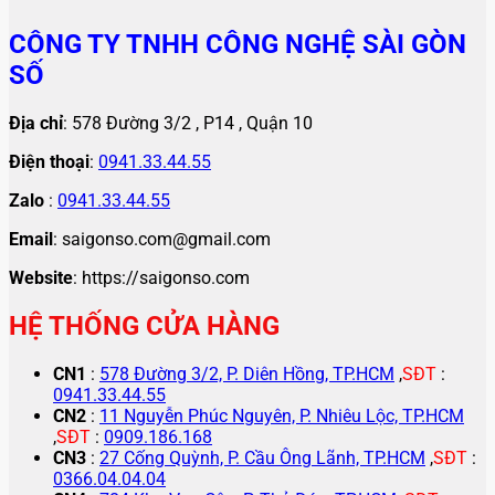
CÔNG TY TNHH CÔNG NGHỆ SÀI GÒN
SỐ
Địa chỉ
: 578 Đường 3/2 , P14 , Quận 10
Điện thoại
:
0941.33.44.55
Zalo
:
0941.33.44.55
Email
: saigonso.com@gmail.com
Website
: https://saigonso.com
HỆ THỐNG CỬA HÀNG
CN1
:
578 Đường 3/2, P. Diên Hồng, TP.HCM
,
SĐT
:
0941.33.44.55
CN2
:
11 Nguyễn Phúc Nguyên, P. Nhiêu Lộc, TP.HCM
,
SĐT
:
0909.186.168
CN3
:
27 Cống Quỳnh, P. Cầu Ông Lãnh, TP.HCM
,
SĐT
:
0366.04.04.04