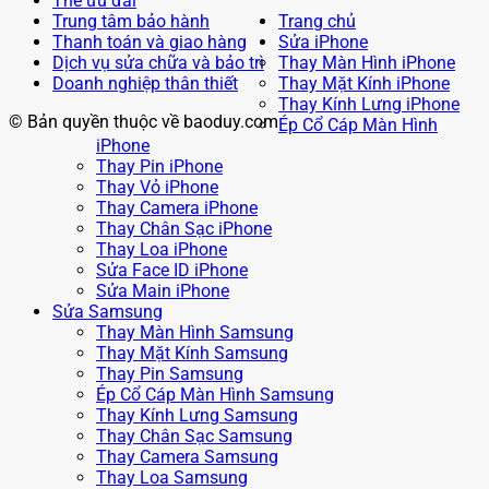
Thẻ ưu đãi
Trung tâm bảo hành
Trang chủ
Thanh toán và giao hàng
Sửa iPhone
Dịch vụ sửa chữa và bảo trì
Thay Màn Hình iPhone
Doanh nghiệp thân thiết
Thay Mặt Kính iPhone
Thay Kính Lưng iPhone
© Bản quyền thuộc về baoduy.com
Ép Cổ Cáp Màn Hình
iPhone
Thay Pin iPhone
Thay Vỏ iPhone
Thay Camera iPhone
Thay Chân Sạc iPhone
Thay Loa iPhone
Sửa Face ID iPhone
Sửa Main iPhone
Sửa Samsung
Thay Màn Hình Samsung
Thay Mặt Kính Samsung
Thay Pin Samsung
Ép Cổ Cáp Màn Hình Samsung
Thay Kính Lưng Samsung
Thay Chân Sạc Samsung
Thay Camera Samsung
Thay Loa Samsung