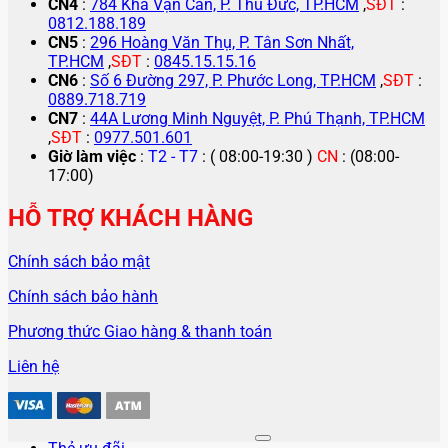
CN4
:
784 Kha Vạn Cân, P. Thủ Đức, TP.HCM
,
SĐT
:
0812.188.189
CN5
:
296 Hoàng Văn Thụ, P. Tân Sơn Nhất,
TP.HCM
,
SĐT
:
0845.15.15.16
CN6
:
Số 6 Đường 297, P. Phước Long, TP.HCM
,
SĐT
:
0889.718.719
CN7
:
44A Lương Minh Nguyệt, P. Phú Thạnh, TP.HCM
,
SĐT
:
0977.501.601
Giờ làm việc
:
T2 - T7
: ( 08:00-19:30 )
CN
: (08:00-
17:00)
HỖ TRỢ KHÁCH HÀNG
Chính sách bảo mật
Chính sách bảo hành
Phương thức Giao hàng & thanh toán
Liên hệ