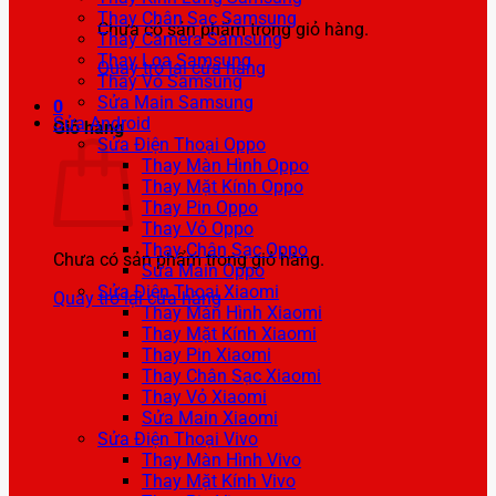
Thay Chân Sạc Samsung
Chưa có sản phẩm trong giỏ hàng.
Thay Camera Samsung
Thay Loa Samsung
Quay trở lại cửa hàng
Thay Vỏ Samsung
Sửa Main Samsung
0
Sửa Android
Giỏ hàng
Sửa Điện Thoại Oppo
Thay Màn Hình Oppo
Thay Mặt Kính Oppo
Thay Pin Oppo
Thay Vỏ Oppo
Thay Chân Sạc Oppo
Chưa có sản phẩm trong giỏ hàng.
Sửa Main Oppo
Sửa Điện Thoại Xiaomi
Quay trở lại cửa hàng
Thay Màn Hình Xiaomi
Thay Mặt Kính Xiaomi
Thay Pin Xiaomi
Thay Chân Sạc Xiaomi
Thay Vỏ Xiaomi
Sửa Main Xiaomi
Sửa Điện Thoại Vivo
Thay Màn Hình Vivo
Thay Mặt Kính Vivo