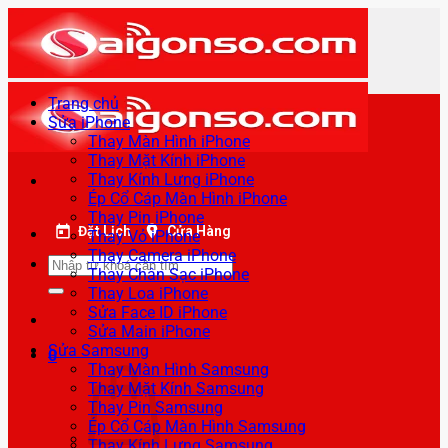
Bỏ
qua
nội
dung
Trang chủ
Sửa iPhone
Thay Màn Hình iPhone
Thay Mặt Kính iPhone
Thay Kính Lưng iPhone
Ép Cổ Cáp Màn Hình iPhone
Thay Pin iPhone
Đặt Lịch
Cửa Hàng
Thay Vỏ iPhone
Thay Camera iPhone
Tìm
Thay Chân Sạc iPhone
kiếm:
Thay Loa iPhone
Sửa Face ID iPhone
Sửa Main iPhone
Sửa Samsung
0
Thay Màn Hình Samsung
Thay Mặt Kính Samsung
Thay Pin Samsung
Ép Cổ Cáp Màn Hình Samsung
Thay Kính Lưng Samsung