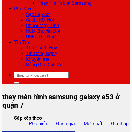
Thay Pin Tablet Samsung
Phụ Kiện
Sạc Laptop
Cable Kết Nối
Chuột Máy Tính
HUB Chuyển Đổi
USB/ Thẻ Nhớ
Tin Tức
Thủ Thuật Hay
Tin Công Nghệ
Khuyến mại
Bảng Giá Dịch Vụ
Tìm
kiếm:
thay màn hình samsung galaxy a53 ở
quận 7
Sắp xếp theo
Phổ biến
Đánh giá
Mới nhất
Giá thấp 