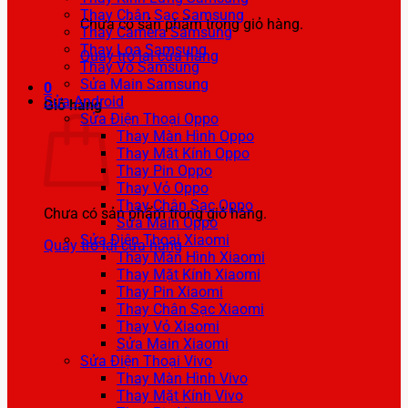
Thay Chân Sạc Samsung
Chưa có sản phẩm trong giỏ hàng.
Thay Camera Samsung
Thay Loa Samsung
Quay trở lại cửa hàng
Thay Vỏ Samsung
Sửa Main Samsung
0
Sửa Android
Giỏ hàng
Sửa Điện Thoại Oppo
Thay Màn Hình Oppo
Thay Mặt Kính Oppo
Thay Pin Oppo
Thay Vỏ Oppo
Thay Chân Sạc Oppo
Chưa có sản phẩm trong giỏ hàng.
Sửa Main Oppo
Sửa Điện Thoại Xiaomi
Quay trở lại cửa hàng
Thay Màn Hình Xiaomi
Thay Mặt Kính Xiaomi
Thay Pin Xiaomi
Thay Chân Sạc Xiaomi
Thay Vỏ Xiaomi
Sửa Main Xiaomi
Sửa Điện Thoại Vivo
Thay Màn Hình Vivo
Thay Mặt Kính Vivo