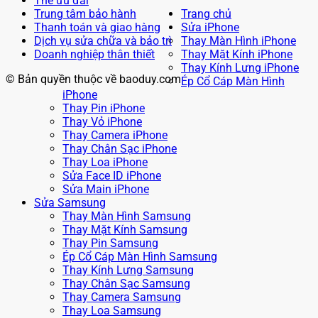
Thẻ ưu đãi
Trung tâm bảo hành
Trang chủ
Thanh toán và giao hàng
Sửa iPhone
Dịch vụ sửa chữa và bảo trì
Thay Màn Hình iPhone
Doanh nghiệp thân thiết
Thay Mặt Kính iPhone
Thay Kính Lưng iPhone
© Bản quyền thuộc về baoduy.com
Ép Cổ Cáp Màn Hình
iPhone
Thay Pin iPhone
Thay Vỏ iPhone
Thay Camera iPhone
Thay Chân Sạc iPhone
Thay Loa iPhone
Sửa Face ID iPhone
Sửa Main iPhone
Sửa Samsung
Thay Màn Hình Samsung
Thay Mặt Kính Samsung
Thay Pin Samsung
Ép Cổ Cáp Màn Hình Samsung
Thay Kính Lưng Samsung
Thay Chân Sạc Samsung
Thay Camera Samsung
Thay Loa Samsung