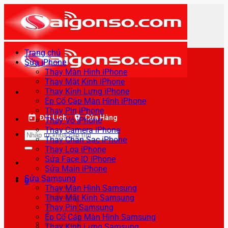
Bỏ
qua
nội
dung
Trang chủ
Sửa iPhone
Thay Màn Hình iPhone
Thay Mặt Kính iPhone
Thay Kính Lưng iPhone
Ép Cổ Cáp Màn Hình iPhone
Thay Pin iPhone
Đặt Lịch
Cửa Hàng
Thay Vỏ iPhone
Thay Camera iPhone
Tìm
Thay Chân Sạc iPhone
kiếm:
Thay Loa iPhone
Sửa Face ID iPhone
Sửa Main iPhone
Sửa Samsung
0
Thay Màn Hình Samsung
Thay Mặt Kính Samsung
Thay Pin Samsung
Ép Cổ Cáp Màn Hình Samsung
Thay Kính Lưng Samsung