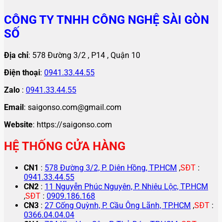
CÔNG TY TNHH CÔNG NGHỆ SÀI GÒN
SỐ
Địa chỉ
: 578 Đường 3/2 , P14 , Quận 10
Điện thoại
:
0941.33.44.55
Zalo
:
0941.33.44.55
Email
: saigonso.com@gmail.com
Website
: https://saigonso.com
HỆ THỐNG CỬA HÀNG
CN1
:
578 Đường 3/2, P. Diên Hồng, TP.HCM
,
SĐT
:
0941.33.44.55
CN2
:
11 Nguyễn Phúc Nguyên, P. Nhiêu Lộc, TP.HCM
,
SĐT
:
0909.186.168
CN3
:
27 Cống Quỳnh, P. Cầu Ông Lãnh, TP.HCM
,
SĐT
:
0366.04.04.04