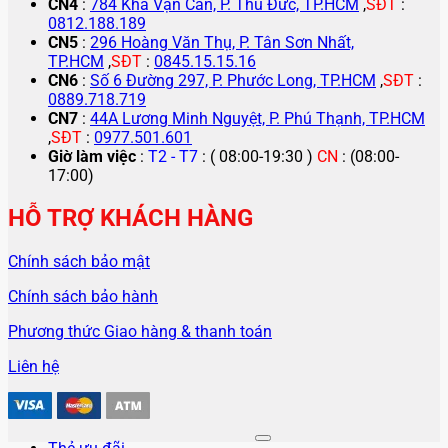
CN4
:
784 Kha Vạn Cân, P. Thủ Đức, TP.HCM
,
SĐT
:
0812.188.189
CN5
:
296 Hoàng Văn Thụ, P. Tân Sơn Nhất,
TP.HCM
,
SĐT
:
0845.15.15.16
CN6
:
Số 6 Đường 297, P. Phước Long, TP.HCM
,
SĐT
:
0889.718.719
CN7
:
44A Lương Minh Nguyệt, P. Phú Thạnh, TP.HCM
,
SĐT
:
0977.501.601
Giờ làm việc
:
T2 - T7
: ( 08:00-19:30 )
CN
: (08:00-
17:00)
HỖ TRỢ KHÁCH HÀNG
Chính sách bảo mật
Chính sách bảo hành
Phương thức Giao hàng & thanh toán
Liên hệ