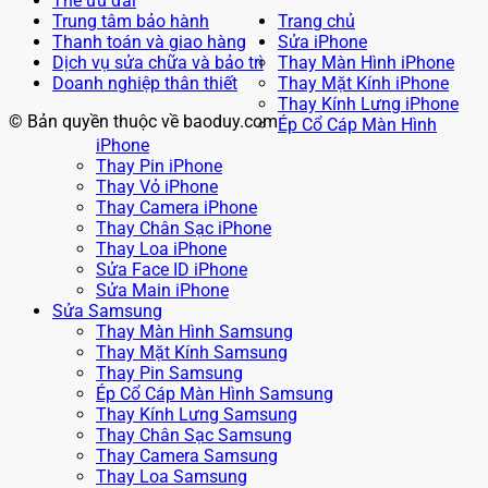
Thẻ ưu đãi
Trung tâm bảo hành
Trang chủ
Thanh toán và giao hàng
Sửa iPhone
Dịch vụ sửa chữa và bảo trì
Thay Màn Hình iPhone
Doanh nghiệp thân thiết
Thay Mặt Kính iPhone
Thay Kính Lưng iPhone
© Bản quyền thuộc về baoduy.com
Ép Cổ Cáp Màn Hình
iPhone
Thay Pin iPhone
Thay Vỏ iPhone
Thay Camera iPhone
Thay Chân Sạc iPhone
Thay Loa iPhone
Sửa Face ID iPhone
Sửa Main iPhone
Sửa Samsung
Thay Màn Hình Samsung
Thay Mặt Kính Samsung
Thay Pin Samsung
Ép Cổ Cáp Màn Hình Samsung
Thay Kính Lưng Samsung
Thay Chân Sạc Samsung
Thay Camera Samsung
Thay Loa Samsung