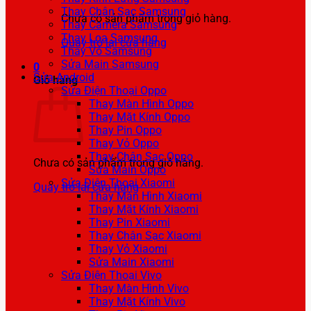
Thay Chân Sạc Samsung
Chưa có sản phẩm trong giỏ hàng.
Thay Camera Samsung
Thay Loa Samsung
Quay trở lại cửa hàng
Thay Vỏ Samsung
Sửa Main Samsung
0
Sửa Android
Giỏ hàng
Sửa Điện Thoại Oppo
Thay Màn Hình Oppo
Thay Mặt Kính Oppo
Thay Pin Oppo
Thay Vỏ Oppo
Thay Chân Sạc Oppo
Chưa có sản phẩm trong giỏ hàng.
Sửa Main Oppo
Sửa Điện Thoại Xiaomi
Quay trở lại cửa hàng
Thay Màn Hình Xiaomi
Thay Mặt Kính Xiaomi
Thay Pin Xiaomi
Thay Chân Sạc Xiaomi
Thay Vỏ Xiaomi
Sửa Main Xiaomi
Sửa Điện Thoại Vivo
Thay Màn Hình Vivo
Thay Mặt Kính Vivo