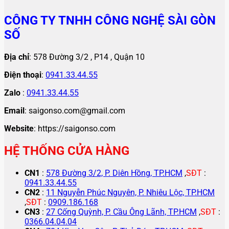
CÔNG TY TNHH CÔNG NGHỆ SÀI GÒN
SỐ
Địa chỉ
: 578 Đường 3/2 , P14 , Quận 10
Điện thoại
:
0941.33.44.55
Zalo
:
0941.33.44.55
Email
: saigonso.com@gmail.com
Website
: https://saigonso.com
HỆ THỐNG CỬA HÀNG
CN1
:
578 Đường 3/2, P. Diên Hồng, TP.HCM
,
SĐT
:
0941.33.44.55
CN2
:
11 Nguyễn Phúc Nguyên, P. Nhiêu Lộc, TP.HCM
,
SĐT
:
0909.186.168
CN3
:
27 Cống Quỳnh, P. Cầu Ông Lãnh, TP.HCM
,
SĐT
:
0366.04.04.04