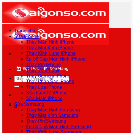
Bỏ
qua
nội
dung
Trang chủ
Sửa iPhone
Thay Màn Hình iPhone
Thay Mặt Kính iPhone
Thay Kính Lưng iPhone
Ép Cổ Cáp Màn Hình iPhone
Thay Pin iPhone
Đặt Lịch
Cửa Hàng
Thay Vỏ iPhone
Thay Camera iPhone
Tìm
Thay Chân Sạc iPhone
kiếm:
Thay Loa iPhone
Sửa Face ID iPhone
Sửa Main iPhone
Sửa Samsung
0
Thay Màn Hình Samsung
Thay Mặt Kính Samsung
Thay Pin Samsung
Ép Cổ Cáp Màn Hình Samsung
Thay Kính Lưng Samsung