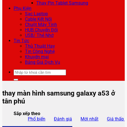
Thay Pin Tablet Samsung
Phụ Kiện
Sạc Laptop
Cable Kết Nối
Chuột Máy Tính
HUB Chuyển Đổi
USB/ Thẻ Nhớ
Tin Tức
Thủ Thuật Hay
Tin Công Nghệ
Khuyến mại
Bảng Giá Dịch Vụ
Tìm
kiếm:
thay màn hình samsung galaxy a53 ở
tân phú
Sắp xếp theo
Phổ biến
Đánh giá
Mới nhất
Giá thấp 