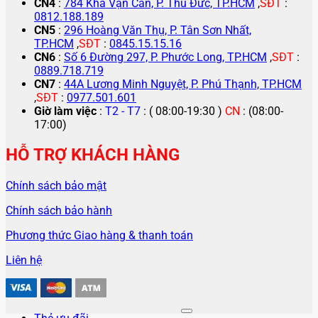
CN4
:
784 Kha Vạn Cân, P. Thủ Đức, TP.HCM
,
SĐT
:
0812.188.189
CN5
:
296 Hoàng Văn Thụ, P. Tân Sơn Nhất,
TP.HCM
,
SĐT
:
0845.15.15.16
CN6
:
Số 6 Đường 297, P. Phước Long, TP.HCM
,
SĐT
:
0889.718.719
CN7
:
44A Lương Minh Nguyệt, P. Phú Thạnh, TP.HCM
,
SĐT
:
0977.501.601
Giờ làm việc
:
T2 - T7
: ( 08:00-19:30 )
CN
: (08:00-
17:00)
HỖ TRỢ KHÁCH HÀNG
Chính sách bảo mật
Chính sách bảo hành
Phương thức Giao hàng & thanh toán
Liên hệ