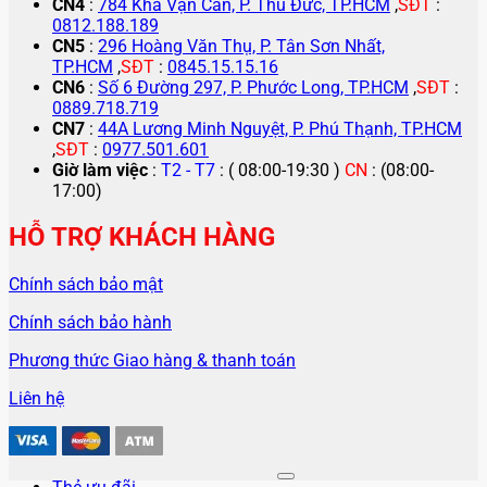
CN4
:
784 Kha Vạn Cân, P. Thủ Đức, TP.HCM
,
SĐT
:
0812.188.189
CN5
:
296 Hoàng Văn Thụ, P. Tân Sơn Nhất,
TP.HCM
,
SĐT
:
0845.15.15.16
CN6
:
Số 6 Đường 297, P. Phước Long, TP.HCM
,
SĐT
:
0889.718.719
CN7
:
44A Lương Minh Nguyệt, P. Phú Thạnh, TP.HCM
,
SĐT
:
0977.501.601
Giờ làm việc
:
T2 - T7
: ( 08:00-19:30 )
CN
: (08:00-
17:00)
HỖ TRỢ KHÁCH HÀNG
Chính sách bảo mật
Chính sách bảo hành
Phương thức Giao hàng & thanh toán
Liên hệ