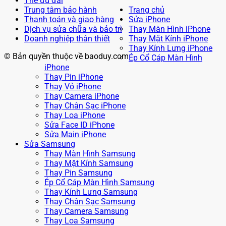
Thẻ ưu đãi
Trung tâm bảo hành
Trang chủ
Thanh toán và giao hàng
Sửa iPhone
Dịch vụ sửa chữa và bảo trì
Thay Màn Hình iPhone
Doanh nghiệp thân thiết
Thay Mặt Kính iPhone
Thay Kính Lưng iPhone
© Bản quyền thuộc về baoduy.com
Ép Cổ Cáp Màn Hình
iPhone
Thay Pin iPhone
Thay Vỏ iPhone
Thay Camera iPhone
Thay Chân Sạc iPhone
Thay Loa iPhone
Sửa Face ID iPhone
Sửa Main iPhone
Sửa Samsung
Thay Màn Hình Samsung
Thay Mặt Kính Samsung
Thay Pin Samsung
Ép Cổ Cáp Màn Hình Samsung
Thay Kính Lưng Samsung
Thay Chân Sạc Samsung
Thay Camera Samsung
Thay Loa Samsung