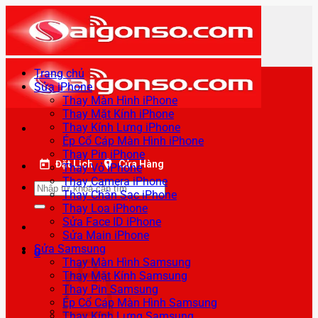
Bỏ
qua
nội
dung
Trang chủ
Sửa iPhone
Thay Màn Hình iPhone
Thay Mặt Kính iPhone
Thay Kính Lưng iPhone
Ép Cổ Cáp Màn Hình iPhone
Thay Pin iPhone
Đặt Lịch
Cửa Hàng
Thay Vỏ iPhone
Thay Camera iPhone
Tìm
Thay Chân Sạc iPhone
kiếm:
Thay Loa iPhone
Sửa Face ID iPhone
Sửa Main iPhone
Sửa Samsung
0
Thay Màn Hình Samsung
Thay Mặt Kính Samsung
Thay Pin Samsung
Ép Cổ Cáp Màn Hình Samsung
Thay Kính Lưng Samsung