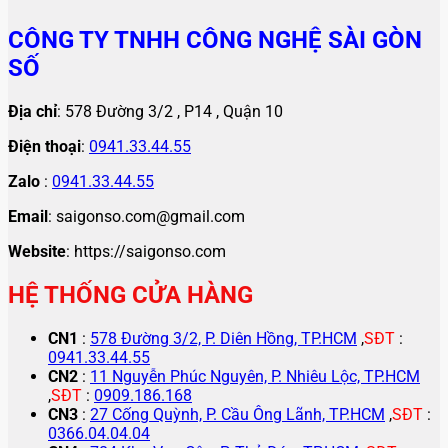
CÔNG TY TNHH CÔNG NGHỆ SÀI GÒN
SỐ
Địa chỉ
: 578 Đường 3/2 , P14 , Quận 10
Điện thoại
:
0941.33.44.55
Zalo
:
0941.33.44.55
Email
: saigonso.com@gmail.com
Website
: https://saigonso.com
HỆ THỐNG CỬA HÀNG
CN1
:
578 Đường 3/2, P. Diên Hồng, TP.HCM
,
SĐT
:
0941.33.44.55
CN2
:
11 Nguyễn Phúc Nguyên, P. Nhiêu Lộc, TP.HCM
,
SĐT
:
0909.186.168
CN3
:
27 Cống Quỳnh, P. Cầu Ông Lãnh, TP.HCM
,
SĐT
:
0366.04.04.04