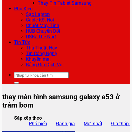
Thay Pin Tablet Samsung
Phụ Kiện
Sạc Laptop
Cable Kết Nối
Chuột Máy Tính
HUB Chuyển Đổi
USB/ Thẻ Nhớ
Tin Tức
Thủ Thuật Hay
Tin Công Nghệ
Khuyến mại
Bảng Giá Dịch Vụ
Tìm
kiếm:
thay màn hình samsung galaxy a53 ở
trảm bom
Sắp xếp theo
Phổ biến
Đánh giá
Mới nhất
Giá thấp 