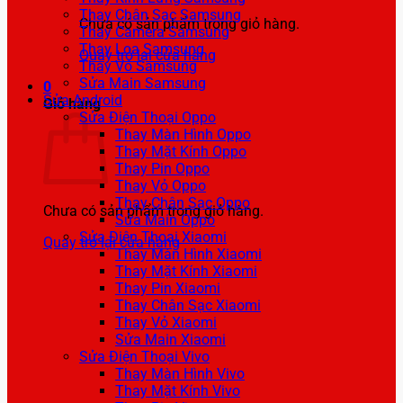
Thay Chân Sạc Samsung
Chưa có sản phẩm trong giỏ hàng.
Thay Camera Samsung
Thay Loa Samsung
Quay trở lại cửa hàng
Thay Vỏ Samsung
Sửa Main Samsung
0
Sửa Android
Giỏ hàng
Sửa Điện Thoại Oppo
Thay Màn Hình Oppo
Thay Mặt Kính Oppo
Thay Pin Oppo
Thay Vỏ Oppo
Thay Chân Sạc Oppo
Chưa có sản phẩm trong giỏ hàng.
Sửa Main Oppo
Sửa Điện Thoại Xiaomi
Quay trở lại cửa hàng
Thay Màn Hình Xiaomi
Thay Mặt Kính Xiaomi
Thay Pin Xiaomi
Thay Chân Sạc Xiaomi
Thay Vỏ Xiaomi
Sửa Main Xiaomi
Sửa Điện Thoại Vivo
Thay Màn Hình Vivo
Thay Mặt Kính Vivo