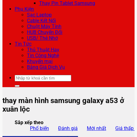
Thay Pin Tablet Samsung
Phụ Kiện
Sạc Laptop
Cable Kết Nối
Chuột Máy Tính
HUB Chuyển Đổi
USB/ Thẻ Nhớ
Tin Tức
Thủ Thuật Hay
Tin Công Nghệ
Khuyến mại
Bảng Giá Dịch Vụ
Tìm
kiếm:
thay màn hình samsung galaxy a53 ở
xuân lộc
Sắp xếp theo
Phổ biến
Đánh giá
Mới nhất
Giá thấp 