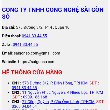
CÔNG TY TNHH CÔNG NGHỆ SÀI GÒN
SỐ
Địa chỉ
: 578 Đường 3/2 , P14 , Quận 10
Điện thoại
:
0941.33.44.55
Zalo
:
0941.33.44.55
Email
: saigonso.com@gmail.com
Website
: https://saigonso.com
HỆ THỐNG CỬA HÀNG
CN1
:
578 Đường 3/2, P. Diên Hồng, TP.HCM
,
SĐT
:
0941.33.44.55
CN2
:
11 Nguyễn Phúc Nguyên, P. Nhiêu Lộc, TP.HCM
,
SĐT
:
0909.186.168
CN3
:
27 Cống Quỳnh, P. Cầu Ông Lãnh, TP.HCM
,
SĐT
:
0366.04.04.04