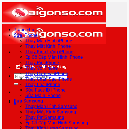
Bỏ
qua
nội
dung
Trang chủ
Sửa iPhone
Thay Màn Hình iPhone
Thay Mặt Kính iPhone
Thay Kính Lưng iPhone
Ép Cổ Cáp Màn Hình iPhone
Thay Pin iPhone
Đặt Lịch
Cửa Hàng
Thay Vỏ iPhone
Thay Camera iPhone
Tìm
Thay Chân Sạc iPhone
kiếm:
Thay Loa iPhone
Sửa Face ID iPhone
Sửa Main iPhone
Sửa Samsung
0
Thay Màn Hình Samsung
Thay Mặt Kính Samsung
Thay Pin Samsung
Ép Cổ Cáp Màn Hình Samsung
Thay Kính Lưng Samsung