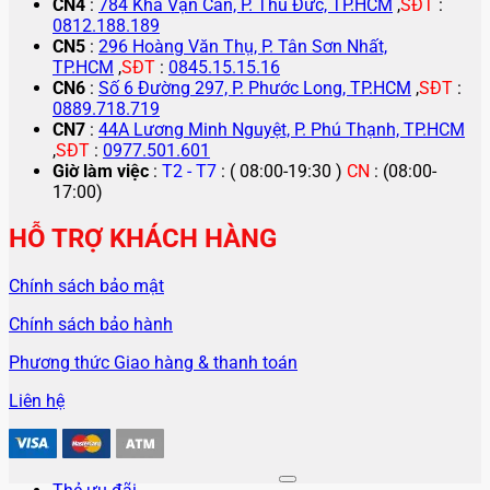
CN4
:
784 Kha Vạn Cân, P. Thủ Đức, TP.HCM
,
SĐT
:
0812.188.189
CN5
:
296 Hoàng Văn Thụ, P. Tân Sơn Nhất,
TP.HCM
,
SĐT
:
0845.15.15.16
CN6
:
Số 6 Đường 297, P. Phước Long, TP.HCM
,
SĐT
:
0889.718.719
CN7
:
44A Lương Minh Nguyệt, P. Phú Thạnh, TP.HCM
,
SĐT
:
0977.501.601
Giờ làm việc
:
T2 - T7
: ( 08:00-19:30 )
CN
: (08:00-
17:00)
HỖ TRỢ KHÁCH HÀNG
Chính sách bảo mật
Chính sách bảo hành
Phương thức Giao hàng & thanh toán
Liên hệ