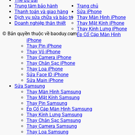
Thẻ ưu đãi
Trung tâm bảo hành
Trang chủ
Thanh toán và giao hàng
Sửa iPhone
Dịch vụ sửa chữa và bảo trì
Thay Màn Hình iPhone
Doanh nghiệp thân thiết
Thay Mặt Kính iPhone
Thay Kính Lưng iPhone
© Bản quyền thuộc về baoduy.com
Ép Cổ Cáp Màn Hình
iPhone
Thay Pin iPhone
Thay Vỏ iPhone
Thay Camera iPhone
Thay Chân Sạc iPhone
Thay Loa iPhone
Sửa Face ID iPhone
Sửa Main iPhone
Sửa Samsung
Thay Màn Hình Samsung
Thay Mặt Kính Samsung
Thay Pin Samsung
Ép Cổ Cáp Màn Hình Samsung
Thay Kính Lưng Samsung
Thay Chân Sạc Samsung
Thay Camera Samsung
Thay Loa Samsung