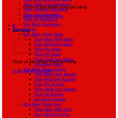
Thay Chân Sạc Samsung
Chưa có sản phẩm trong giỏ hàng.
Thay Camera Samsung
Thay Loa Samsung
Quay trở lại cửa hàng
Thay Vỏ Samsung
Sửa Main Samsung
0
Sửa Android
Giỏ hàng
Sửa Điện Thoại Oppo
Thay Màn Hình Oppo
Thay Mặt Kính Oppo
Thay Pin Oppo
Thay Vỏ Oppo
Thay Chân Sạc Oppo
Chưa có sản phẩm trong giỏ hàng.
Sửa Main Oppo
Sửa Điện Thoại Xiaomi
Quay trở lại cửa hàng
Thay Màn Hình Xiaomi
Thay Mặt Kính Xiaomi
Thay Pin Xiaomi
Thay Chân Sạc Xiaomi
Thay Vỏ Xiaomi
Sửa Main Xiaomi
Sửa Điện Thoại Vivo
Thay Màn Hình Vivo
Thay Mặt Kính Vivo