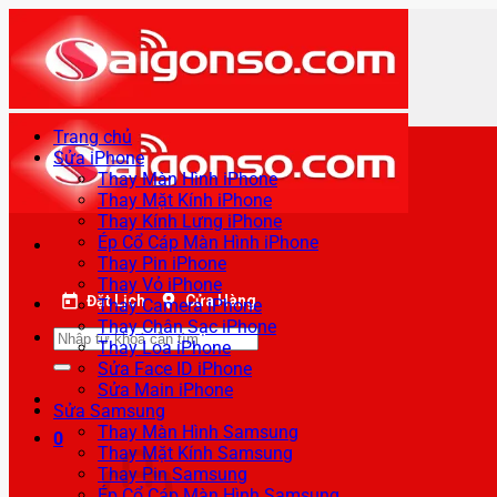
Bỏ
qua
nội
dung
Trang chủ
Sửa iPhone
Thay Màn Hình iPhone
Thay Mặt Kính iPhone
Thay Kính Lưng iPhone
Ép Cổ Cáp Màn Hình iPhone
Thay Pin iPhone
Thay Vỏ iPhone
Đặt Lịch
Cửa Hàng
Thay Camera iPhone
Thay Chân Sạc iPhone
Tìm
Thay Loa iPhone
kiếm:
Sửa Face ID iPhone
Sửa Main iPhone
Sửa Samsung
Thay Màn Hình Samsung
0
Thay Mặt Kính Samsung
Thay Pin Samsung
Ép Cổ Cáp Màn Hình Samsung