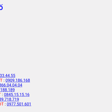
Ố
33.44.55
T
:
0909.186.168
366.04.04.04
.188.189
T
:
0845.15.15.16
89.718.719
ĐT
:
0977.501.601