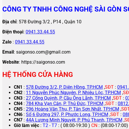
CÔNG TY TNHH CÔNG NGHỆ SÀI GÒN S
Địa chỉ
: 578 Đường 3/2 , P14 , Quận 10
Điện thoại
:
0941.33.44.55
Zalo
:
0941.33.44.55
Email
: saigonso.com@gmail.com
Website
: https://saigonso.com
HỆ THỐNG CỬA HÀNG
CN1
:
578 Đường 3/2, P. Diên Hồng, TP.HCM
,
SĐT
:
0941.
CN2
:
11 Nguyễn Phúc Nguyên, P. Nhiêu Lộc, TP.HCM
,
SĐ
CN3
:
27 Cống Quỳnh, P. Cầu Ông Lãnh, TP.HCM
,
SĐT
:
0
CN4
:
784 Kha Vạn Cân, P. Thủ Đức, TP.HCM
,
SĐT
:
0812
CN5
:
296 Hoàng Văn Thụ, P. Tân Sơn Nhất, TP.HCM
,
SĐ
CN6
:
Số 6 Đường 297, P. Phước Long, TP.HCM
,
SĐT
:
08
CN7
:
44A Lương Minh Nguyệt, P. Phú Thạnh, TP.HCM
,
S
Giờ làm việc
:
T2 - T7
: ( 08:00-19:30 )
CN
: (08:00-17:00)