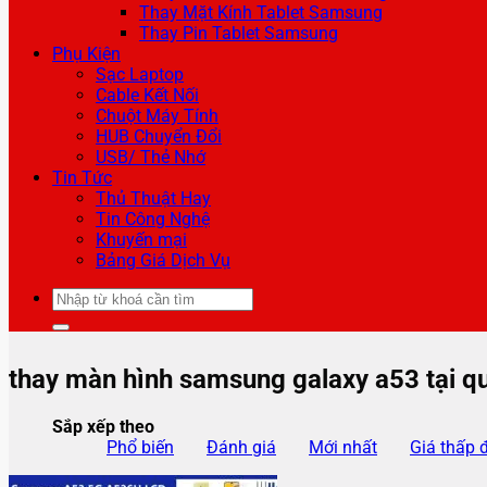
Thay Mặt Kính Tablet Samsung
Thay Pin Tablet Samsung
Phụ Kiện
Sạc Laptop
Cable Kết Nối
Chuột Máy Tính
HUB Chuyển Đổi
USB/ Thẻ Nhớ
Tin Tức
Thủ Thuật Hay
Tin Công Nghệ
Khuyến mại
Bảng Giá Dịch Vụ
Tìm
kiếm:
thay màn hình samsung galaxy a53 tại q
Sắp xếp theo
Phổ biến
Đánh giá
Mới nhất
Giá thấp 