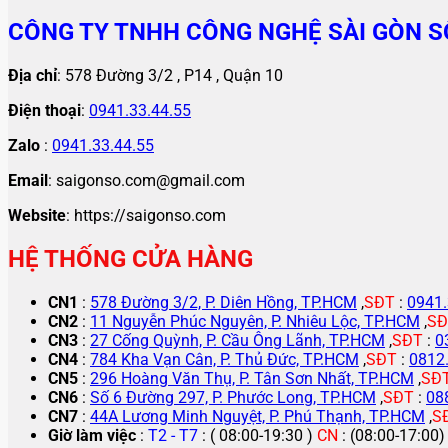
CÔNG TY TNHH CÔNG NGHỆ SÀI GÒN S
Địa chỉ
: 578 Đường 3/2 , P14 , Quận 10
Điện thoại
:
0941.33.44.55
Zalo
:
0941.33.44.55
Email
: saigonso.com@gmail.com
Website
: https://saigonso.com
HỆ THỐNG CỬA HÀNG
CN1
:
578 Đường 3/2, P. Diên Hồng, TP.HCM
,
SĐT
:
0941.
CN2
:
11 Nguyễn Phúc Nguyên, P. Nhiêu Lộc, TP.HCM
,
SĐ
CN3
:
27 Cống Quỳnh, P. Cầu Ông Lãnh, TP.HCM
,
SĐT
:
0
CN4
:
784 Kha Vạn Cân, P. Thủ Đức, TP.HCM
,
SĐT
:
0812
CN5
:
296 Hoàng Văn Thụ, P. Tân Sơn Nhất, TP.HCM
,
SĐ
CN6
:
Số 6 Đường 297, P. Phước Long, TP.HCM
,
SĐT
:
08
CN7
:
44A Lương Minh Nguyệt, P. Phú Thạnh, TP.HCM
,
S
Giờ làm việc
:
T2 - T7
: ( 08:00-19:30 )
CN
: (08:00-17:00)