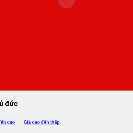
hủ đức
đến cao
Giá cao đến thấp