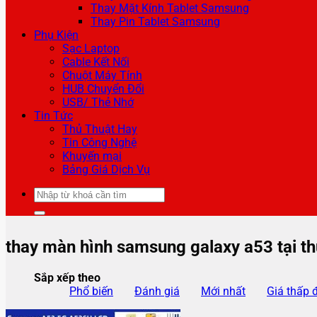
Thay Mặt Kính Tablet Samsung
Thay Pin Tablet Samsung
Phụ Kiện
Sạc Laptop
Cable Kết Nối
Chuột Máy Tính
HUB Chuyển Đổi
USB/ Thẻ Nhớ
Tin Tức
Thủ Thuật Hay
Tin Công Nghệ
Khuyến mại
Bảng Giá Dịch Vụ
Tìm
kiếm:
thay màn hình samsung galaxy a53 tại t
Sắp xếp theo
Phổ biến
Đánh giá
Mới nhất
Giá thấp 