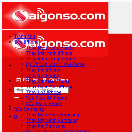
Bỏ
qua
nội
dung
Trang chủ
Sửa iPhone
Thay Màn Hình iPhone
Thay Mặt Kính iPhone
Thay Kính Lưng iPhone
Ép Cổ Cáp Màn Hình iPhone
Thay Pin iPhone
Thay Vỏ iPhone
Đặt Lịch
Cửa Hàng
Thay Camera iPhone
Thay Chân Sạc iPhone
Tìm
Thay Loa iPhone
kiếm:
Sửa Face ID iPhone
Sửa Main iPhone
Sửa Samsung
Thay Màn Hình Samsung
0
Thay Mặt Kính Samsung
Thay Pin Samsung
Ép Cổ Cáp Màn Hình Samsung