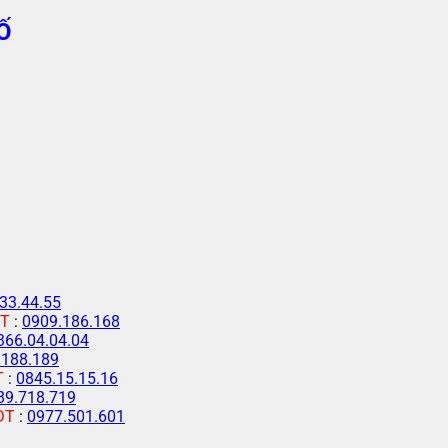
Ố
33.44.55
T
:
0909.186.168
366.04.04.04
.188.189
T
:
0845.15.15.16
89.718.719
ĐT
:
0977.501.601