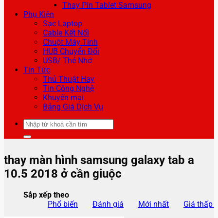
Thay Pin Tablet Samsung
Phụ Kiện
Sạc Laptop
Cable Kết Nối
Chuột Máy Tính
HUB Chuyển Đổi
USB/ Thẻ Nhớ
Tin Tức
Thủ Thuật Hay
Tin Công Nghệ
Khuyến mại
Bảng Giá Dịch Vụ
Tìm
kiếm:
thay màn hình samsung galaxy tab a
10.5 2018 ở cần giuộc
Sắp xếp theo
Phổ biến
Đánh giá
Mới nhất
Giá thấp 