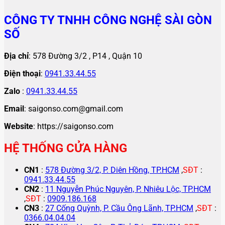
CÔNG TY TNHH CÔNG NGHỆ SÀI GÒN
SỐ
Địa chỉ
: 578 Đường 3/2 , P14 , Quận 10
Điện thoại
:
0941.33.44.55
Zalo
:
0941.33.44.55
Email
: saigonso.com@gmail.com
Website
: https://saigonso.com
HỆ THỐNG CỬA HÀNG
CN1
:
578 Đường 3/2, P. Diên Hồng, TP.HCM
,
SĐT
:
0941.33.44.55
CN2
:
11 Nguyễn Phúc Nguyên, P. Nhiêu Lộc, TP.HCM
,
SĐT
:
0909.186.168
CN3
:
27 Cống Quỳnh, P. Cầu Ông Lãnh, TP.HCM
,
SĐT
:
0366.04.04.04