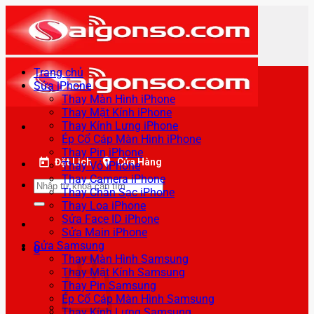
Bỏ
qua
nội
dung
Trang chủ
Sửa iPhone
Thay Màn Hình iPhone
Thay Mặt Kính iPhone
Thay Kính Lưng iPhone
Ép Cổ Cáp Màn Hình iPhone
Thay Pin iPhone
Đặt Lịch
Cửa Hàng
Thay Vỏ iPhone
Thay Camera iPhone
Tìm
Thay Chân Sạc iPhone
kiếm:
Thay Loa iPhone
Sửa Face ID iPhone
Sửa Main iPhone
Sửa Samsung
0
Thay Màn Hình Samsung
Thay Mặt Kính Samsung
Thay Pin Samsung
Ép Cổ Cáp Màn Hình Samsung
Thay Kính Lưng Samsung