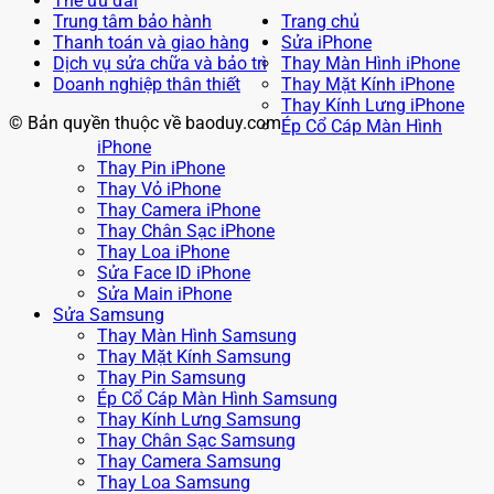
Thẻ ưu đãi
Trung tâm bảo hành
Trang chủ
Thanh toán và giao hàng
Sửa iPhone
Dịch vụ sửa chữa và bảo trì
Thay Màn Hình iPhone
Doanh nghiệp thân thiết
Thay Mặt Kính iPhone
Thay Kính Lưng iPhone
© Bản quyền thuộc về baoduy.com
Ép Cổ Cáp Màn Hình
iPhone
Thay Pin iPhone
Thay Vỏ iPhone
Thay Camera iPhone
Thay Chân Sạc iPhone
Thay Loa iPhone
Sửa Face ID iPhone
Sửa Main iPhone
Sửa Samsung
Thay Màn Hình Samsung
Thay Mặt Kính Samsung
Thay Pin Samsung
Ép Cổ Cáp Màn Hình Samsung
Thay Kính Lưng Samsung
Thay Chân Sạc Samsung
Thay Camera Samsung
Thay Loa Samsung