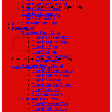
Thay Chân Sạc Samsung
Chưa có sản phẩm trong giỏ hàng.
Thay Camera Samsung
Thay Loa Samsung
Quay trở lại cửa hàng
Thay Vỏ Samsung
Sửa Main Samsung
0
Sửa Android
Giỏ hàng
Sửa Điện Thoại Oppo
Thay Màn Hình Oppo
Thay Mặt Kính Oppo
Thay Pin Oppo
Thay Vỏ Oppo
Thay Chân Sạc Oppo
Chưa có sản phẩm trong giỏ hàng.
Sửa Main Oppo
Sửa Điện Thoại Xiaomi
Quay trở lại cửa hàng
Thay Màn Hình Xiaomi
Thay Mặt Kính Xiaomi
Thay Pin Xiaomi
Thay Chân Sạc Xiaomi
Thay Vỏ Xiaomi
Sửa Main Xiaomi
Sửa Điện Thoại Vivo
Thay Màn Hình Vivo
Thay Mặt Kính Vivo