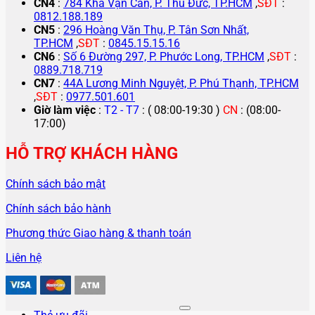
CN4
:
784 Kha Vạn Cân, P. Thủ Đức, TP.HCM
,
SĐT
:
0812.188.189
CN5
:
296 Hoàng Văn Thụ, P. Tân Sơn Nhất,
TP.HCM
,
SĐT
:
0845.15.15.16
CN6
:
Số 6 Đường 297, P. Phước Long, TP.HCM
,
SĐT
:
0889.718.719
CN7
:
44A Lương Minh Nguyệt, P. Phú Thạnh, TP.HCM
,
SĐT
:
0977.501.601
Giờ làm việc
:
T2 - T7
: ( 08:00-19:30 )
CN
: (08:00-
17:00)
HỖ TRỢ KHÁCH HÀNG
Chính sách bảo mật
Chính sách bảo hành
Phương thức Giao hàng & thanh toán
Liên hệ