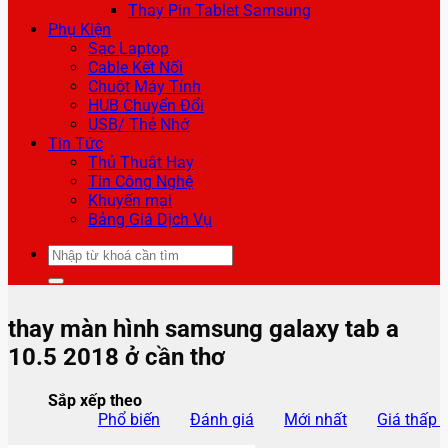
Thay Pin Tablet Samsung
Phụ Kiện
Sạc Laptop
Cable Kết Nối
Chuột Máy Tính
HUB Chuyển Đổi
USB/ Thẻ Nhớ
Tin Tức
Thủ Thuật Hay
Tin Công Nghệ
Khuyến mại
Bảng Giá Dịch Vụ
Tìm
kiếm:
thay màn hình samsung galaxy tab a
10.5 2018 ở cần thơ
Sắp xếp theo
Phổ biến
Đánh giá
Mới nhất
Giá thấp 