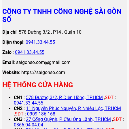
CÔNG TY TNHH CÔNG NGHỆ SÀI GÒN
SỐ
Địa chỉ
: 578 Đường 3/2 , P14 , Quận 10
Điện thoại
:
0941.33.44.55
Zalo
:
0941.33.44.55
Email
: saigonso.com@gmail.com
Website
: https://saigonso.com
HỆ THỐNG CỬA HÀNG
CN1
:
578 Đường 3/2, P. Diên Hồng, TP.HCM
,
SĐT
:
0941.33.44.55
CN2
:
11 Nguyễn Phúc Nguyên, P. Nhiêu Lộc, TP.HCM
,
SĐT
:
0909.186.168
CN3
:
27 Cống Quỳnh, P. Cầu Ông Lãnh, TP.HCM
,
SĐT
:
0366.04.04.04