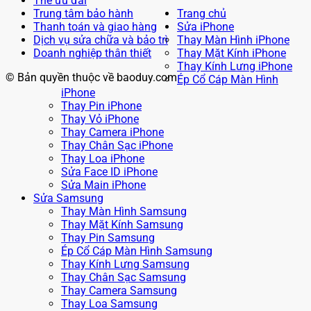
Thẻ ưu đãi
Trung tâm bảo hành
Trang chủ
Thanh toán và giao hàng
Sửa iPhone
Dịch vụ sửa chữa và bảo trì
Thay Màn Hình iPhone
Doanh nghiệp thân thiết
Thay Mặt Kính iPhone
Thay Kính Lưng iPhone
© Bản quyền thuộc về baoduy.com
Ép Cổ Cáp Màn Hình
iPhone
Thay Pin iPhone
Thay Vỏ iPhone
Thay Camera iPhone
Thay Chân Sạc iPhone
Thay Loa iPhone
Sửa Face ID iPhone
Sửa Main iPhone
Sửa Samsung
Thay Màn Hình Samsung
Thay Mặt Kính Samsung
Thay Pin Samsung
Ép Cổ Cáp Màn Hình Samsung
Thay Kính Lưng Samsung
Thay Chân Sạc Samsung
Thay Camera Samsung
Thay Loa Samsung