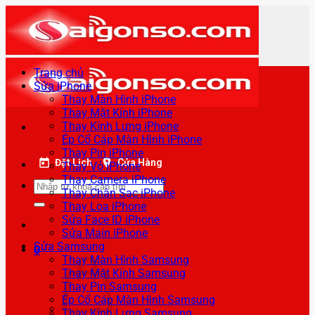
Bỏ
qua
nội
dung
Trang chủ
Sửa iPhone
Thay Màn Hình iPhone
Thay Mặt Kính iPhone
Thay Kính Lưng iPhone
Ép Cổ Cáp Màn Hình iPhone
Thay Pin iPhone
Đặt Lịch
Cửa Hàng
Thay Vỏ iPhone
Thay Camera iPhone
Tìm
Thay Chân Sạc iPhone
kiếm:
Thay Loa iPhone
Sửa Face ID iPhone
Sửa Main iPhone
Sửa Samsung
0
Thay Màn Hình Samsung
Thay Mặt Kính Samsung
Thay Pin Samsung
Ép Cổ Cáp Màn Hình Samsung
Thay Kính Lưng Samsung