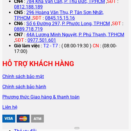
CN4
:
784 Kha Vạn Cân, P. Thủ Đức, TP.HCM
,
SĐT
:
0812.188.189
CN5
:
296 Hoàng Văn Thụ, P. Tân Sơn Nhất,
TP.HCM
,
SĐT
:
0845.15.15.16
CN6
:
Số 6 Đường 297, P. Phước Long, TP.HCM
,
SĐT
:
0889.718.719
CN7
:
44A Lương Minh Nguyệt, P. Phú Thạnh, TP.HCM
,
SĐT
:
0977.501.601
Giờ làm việc
:
T2 - T7
: ( 08:00-19:30 )
CN
: (08:00-
17:00)
HỖ TRỢ KHÁCH HÀNG
Chính sách bảo mật
Chính sách bảo hành
Phương thức Giao hàng & thanh toán
Liên hệ