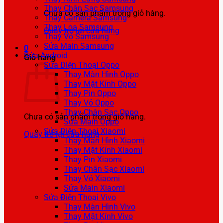
Thay Chân Sạc Samsung
Chưa có sản phẩm trong giỏ hàng.
Thay Camera Samsung
Thay Loa Samsung
Quay trở lại cửa hàng
Thay Vỏ Samsung
Sửa Main Samsung
0
Sửa Android
Giỏ hàng
Sửa Điện Thoại Oppo
Thay Màn Hình Oppo
Thay Mặt Kính Oppo
Thay Pin Oppo
Thay Vỏ Oppo
Thay Chân Sạc Oppo
Chưa có sản phẩm trong giỏ hàng.
Sửa Main Oppo
Sửa Điện Thoại Xiaomi
Quay trở lại cửa hàng
Thay Màn Hình Xiaomi
Thay Mặt Kính Xiaomi
Thay Pin Xiaomi
Thay Chân Sạc Xiaomi
Thay Vỏ Xiaomi
Sửa Main Xiaomi
Sửa Điện Thoại Vivo
Thay Màn Hình Vivo
Thay Mặt Kính Vivo