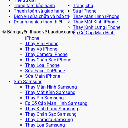
Thẻ ưu đãi
Trung tâm bảo hành
Trang chủ
Thanh toán và giao hàng
Sửa iPhone
Dịch vụ sửa chữa và bảo trì
Thay Màn Hình iPhone
Doanh nghiệp thân thiết
Thay Mặt Kính iPhone
Thay Kính Lưng iPhone
© Bản quyền thuộc về baoduy.com
Ép Cổ Cáp Màn Hình
iPhone
Thay Pin iPhone
Thay Vỏ iPhone
Thay Camera iPhone
Thay Chân Sạc iPhone
Thay Loa iPhone
Sửa Face ID iPhone
Sửa Main iPhone
Sửa Samsung
Thay Màn Hình Samsung
Thay Mặt Kính Samsung
Thay Pin Samsung
Ép Cổ Cáp Màn Hình Samsung
Thay Kính Lưng Samsung
Thay Chân Sạc Samsung
Thay Camera Samsung
Thay Loa Samsung