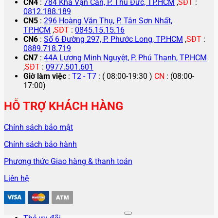
CN4
:
784 Kha Vạn Cân, P. Thủ Đức, TP.HCM
,
SĐT
:
0812.188.189
CN5
:
296 Hoàng Văn Thụ, P. Tân Sơn Nhất,
TP.HCM
,
SĐT
:
0845.15.15.16
CN6
:
Số 6 Đường 297, P. Phước Long, TP.HCM
,
SĐT
:
0889.718.719
CN7
:
44A Lương Minh Nguyệt, P. Phú Thạnh, TP.HCM
,
SĐT
:
0977.501.601
Giờ làm việc
:
T2 - T7
: ( 08:00-19:30 )
CN
: (08:00-
17:00)
HỖ TRỢ KHÁCH HÀNG
Chính sách bảo mật
Chính sách bảo hành
Phương thức Giao hàng & thanh toán
Liên hệ