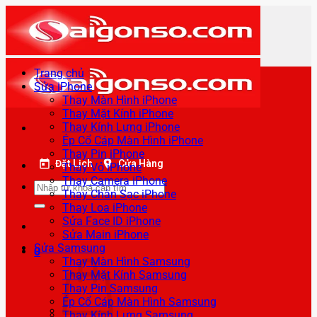
Bỏ
qua
nội
dung
Trang chủ
Sửa iPhone
Thay Màn Hình iPhone
Thay Mặt Kính iPhone
Thay Kính Lưng iPhone
Ép Cổ Cáp Màn Hình iPhone
Thay Pin iPhone
Đặt Lịch
Cửa Hàng
Thay Vỏ iPhone
Thay Camera iPhone
Tìm
Thay Chân Sạc iPhone
kiếm:
Thay Loa iPhone
Sửa Face ID iPhone
Sửa Main iPhone
Sửa Samsung
0
Thay Màn Hình Samsung
Thay Mặt Kính Samsung
Thay Pin Samsung
Ép Cổ Cáp Màn Hình Samsung
Thay Kính Lưng Samsung