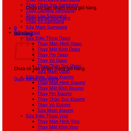
Thay Chân Sạc Samsung
Chưa có sản phẩm trong giỏ hàng.
Thay Camera Samsung
Thay Loa Samsung
Quay trở lại cửa hàng
Thay Vỏ Samsung
Sửa Main Samsung
0
Sửa Android
Giỏ hàng
Sửa Điện Thoại Oppo
Thay Màn Hình Oppo
Thay Mặt Kính Oppo
Thay Pin Oppo
Thay Vỏ Oppo
Thay Chân Sạc Oppo
Chưa có sản phẩm trong giỏ hàng.
Sửa Main Oppo
Sửa Điện Thoại Xiaomi
Quay trở lại cửa hàng
Thay Màn Hình Xiaomi
Thay Mặt Kính Xiaomi
Thay Pin Xiaomi
Thay Chân Sạc Xiaomi
Thay Vỏ Xiaomi
Sửa Main Xiaomi
Sửa Điện Thoại Vivo
Thay Màn Hình Vivo
Thay Mặt Kính Vivo