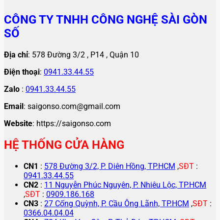
CÔNG TY TNHH CÔNG NGHỆ SÀI GÒN
SỐ
Địa chỉ
: 578 Đường 3/2 , P14 , Quận 10
Điện thoại
:
0941.33.44.55
Zalo
:
0941.33.44.55
Email
: saigonso.com@gmail.com
Website
: https://saigonso.com
HỆ THỐNG CỬA HÀNG
CN1
:
578 Đường 3/2, P. Diên Hồng, TP.HCM
,
SĐT
:
0941.33.44.55
CN2
:
11 Nguyễn Phúc Nguyên, P. Nhiêu Lộc, TP.HCM
,
SĐT
:
0909.186.168
CN3
:
27 Cống Quỳnh, P. Cầu Ông Lãnh, TP.HCM
,
SĐT
:
0366.04.04.04