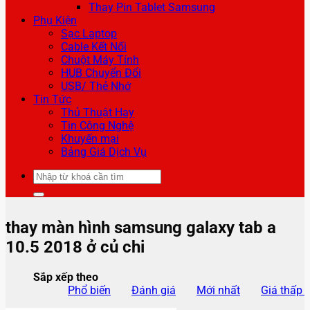
Thay Pin Tablet Samsung
Phụ Kiện
Sạc Laptop
Cable Kết Nối
Chuột Máy Tính
HUB Chuyển Đổi
USB/ Thẻ Nhớ
Tin Tức
Thủ Thuật Hay
Tin Công Nghệ
Khuyến mại
Bảng Giá Dịch Vụ
Tìm
kiếm:
thay màn hình samsung galaxy tab a
10.5 2018 ở củ chi
Sắp xếp theo
Phổ biến
Đánh giá
Mới nhất
Giá thấp 