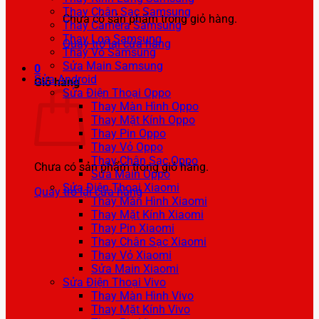
Thay Chân Sạc Samsung
Chưa có sản phẩm trong giỏ hàng.
Thay Camera Samsung
Thay Loa Samsung
Quay trở lại cửa hàng
Thay Vỏ Samsung
Sửa Main Samsung
0
Sửa Android
Giỏ hàng
Sửa Điện Thoại Oppo
Thay Màn Hình Oppo
Thay Mặt Kính Oppo
Thay Pin Oppo
Thay Vỏ Oppo
Thay Chân Sạc Oppo
Chưa có sản phẩm trong giỏ hàng.
Sửa Main Oppo
Sửa Điện Thoại Xiaomi
Quay trở lại cửa hàng
Thay Màn Hình Xiaomi
Thay Mặt Kính Xiaomi
Thay Pin Xiaomi
Thay Chân Sạc Xiaomi
Thay Vỏ Xiaomi
Sửa Main Xiaomi
Sửa Điện Thoại Vivo
Thay Màn Hình Vivo
Thay Mặt Kính Vivo