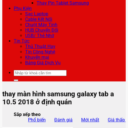
Thay Pin Tablet Samsung
Phụ Kiện
Sạc Laptop
Cable Kết Nối
Chuột Máy Tính
HUB Chuyển Đổi
USB/ Thẻ Nhớ
Tin Tức
Thủ Thuật Hay
Tin Công Nghệ
Khuyến mại
Bảng Giá Dịch Vụ
Tìm
kiếm:
thay màn hình samsung galaxy tab a
10.5 2018 ở định quán
Sắp xếp theo
Phổ biến
Đánh giá
Mới nhất
Giá thấp 