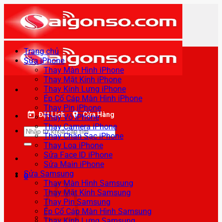
Bỏ
qua
nội
dung
Trang chủ
Sửa iPhone
Thay Màn Hình iPhone
Thay Mặt Kính iPhone
Thay Kính Lưng iPhone
Ép Cổ Cáp Màn Hình iPhone
Thay Pin iPhone
Đặt Lịch
Cửa Hàng
Thay Vỏ iPhone
Thay Camera iPhone
Tìm
Thay Chân Sạc iPhone
kiếm:
Thay Loa iPhone
Sửa Face ID iPhone
Sửa Main iPhone
Sửa Samsung
0
Thay Màn Hình Samsung
Thay Mặt Kính Samsung
Thay Pin Samsung
Ép Cổ Cáp Màn Hình Samsung
Thay Kính Lưng Samsung