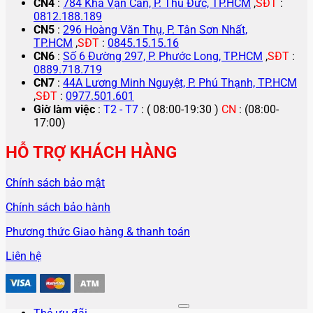
CN4
:
784 Kha Vạn Cân, P. Thủ Đức, TP.HCM
,
SĐT
:
0812.188.189
CN5
:
296 Hoàng Văn Thụ, P. Tân Sơn Nhất,
TP.HCM
,
SĐT
:
0845.15.15.16
CN6
:
Số 6 Đường 297, P. Phước Long, TP.HCM
,
SĐT
:
0889.718.719
CN7
:
44A Lương Minh Nguyệt, P. Phú Thạnh, TP.HCM
,
SĐT
:
0977.501.601
Giờ làm việc
:
T2 - T7
: ( 08:00-19:30 )
CN
: (08:00-
17:00)
HỖ TRỢ KHÁCH HÀNG
Chính sách bảo mật
Chính sách bảo hành
Phương thức Giao hàng & thanh toán
Liên hệ