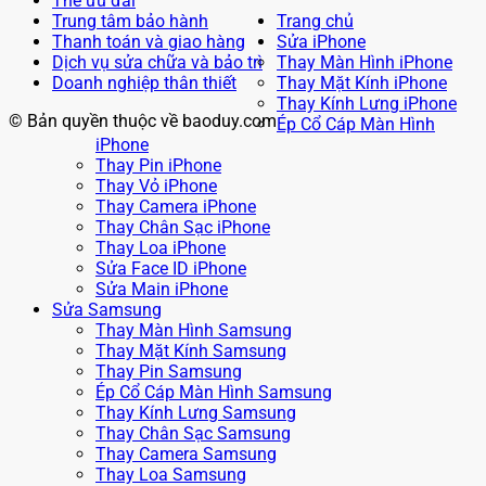
Thẻ ưu đãi
Trung tâm bảo hành
Trang chủ
Thanh toán và giao hàng
Sửa iPhone
Dịch vụ sửa chữa và bảo trì
Thay Màn Hình iPhone
Doanh nghiệp thân thiết
Thay Mặt Kính iPhone
Thay Kính Lưng iPhone
© Bản quyền thuộc về baoduy.com
Ép Cổ Cáp Màn Hình
iPhone
Thay Pin iPhone
Thay Vỏ iPhone
Thay Camera iPhone
Thay Chân Sạc iPhone
Thay Loa iPhone
Sửa Face ID iPhone
Sửa Main iPhone
Sửa Samsung
Thay Màn Hình Samsung
Thay Mặt Kính Samsung
Thay Pin Samsung
Ép Cổ Cáp Màn Hình Samsung
Thay Kính Lưng Samsung
Thay Chân Sạc Samsung
Thay Camera Samsung
Thay Loa Samsung