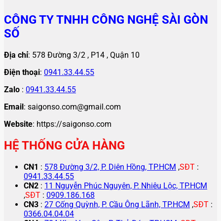
CÔNG TY TNHH CÔNG NGHỆ SÀI GÒN
SỐ
Địa chỉ
: 578 Đường 3/2 , P14 , Quận 10
Điện thoại
:
0941.33.44.55
Zalo
:
0941.33.44.55
Email
: saigonso.com@gmail.com
Website
: https://saigonso.com
HỆ THỐNG CỬA HÀNG
CN1
:
578 Đường 3/2, P. Diên Hồng, TP.HCM
,
SĐT
:
0941.33.44.55
CN2
:
11 Nguyễn Phúc Nguyên, P. Nhiêu Lộc, TP.HCM
,
SĐT
:
0909.186.168
CN3
:
27 Cống Quỳnh, P. Cầu Ông Lãnh, TP.HCM
,
SĐT
:
0366.04.04.04