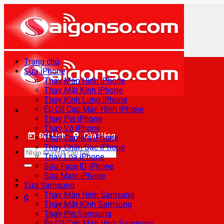
Bỏ
qua
nội
dung
Trang chủ
Sửa iPhone
Thay Màn Hình iPhone
Thay Mặt Kính iPhone
Thay Kính Lưng iPhone
Ép Cổ Cáp Màn Hình iPhone
Thay Pin iPhone
Thay Vỏ iPhone
Đặt Lịch
Cửa Hàng
Thay Camera iPhone
Thay Chân Sạc iPhone
Tìm
Thay Loa iPhone
kiếm:
Sửa Face ID iPhone
Sửa Main iPhone
Sửa Samsung
Thay Màn Hình Samsung
0
Thay Mặt Kính Samsung
Thay Pin Samsung
Ép Cổ Cáp Màn Hình Samsung