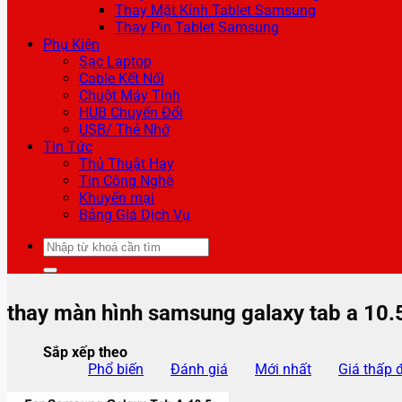
Thay Mặt Kính Tablet Samsung
Thay Pin Tablet Samsung
Phụ Kiện
Sạc Laptop
Cable Kết Nối
Chuột Máy Tính
HUB Chuyển Đổi
USB/ Thẻ Nhớ
Tin Tức
Thủ Thuật Hay
Tin Công Nghệ
Khuyến mại
Bảng Giá Dịch Vụ
Tìm
kiếm:
thay màn hình samsung galaxy tab a 10.
Sắp xếp theo
Phổ biến
Đánh giá
Mới nhất
Giá thấp 