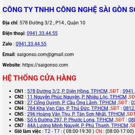
CÔNG TY TNHH CÔNG NGHỆ SÀI GÒN S
Địa chỉ
: 578 Đường 3/2 , P14 , Quận 10
Điện thoại
:
0941.33.44.55
Zalo
:
0941.33.44.55
Email
: saigonso.com@gmail.com
Website
: https://saigonso.com
HỆ THỐNG CỬA HÀNG
CN1
:
578 Đường 3/2, P. Diên Hồng, TP.HCM
,
SĐT
:
0941.
CN2
:
11 Nguyễn Phúc Nguyên, P. Nhiêu Lộc, TP.HCM
,
SĐ
CN3
:
27 Cống Quỳnh, P. Cầu Ông Lãnh, TP.HCM
,
SĐT
:
0
CN4
:
784 Kha Vạn Cân, P. Thủ Đức, TP.HCM
,
SĐT
:
0812
CN5
:
296 Hoàng Văn Thụ, P. Tân Sơn Nhất, TP.HCM
,
SĐ
CN6
:
Số 6 Đường 297, P. Phước Long, TP.HCM
,
SĐT
:
08
CN7
:
44A Lương Minh Nguyệt, P. Phú Thạnh, TP.HCM
,
S
Giờ làm việc
:
T2 - T7
: ( 08:00-19:30 )
CN
: (08:00-17:00)