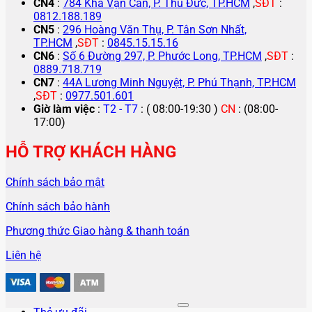
CN4
:
784 Kha Vạn Cân, P. Thủ Đức, TP.HCM
,
SĐT
:
0812.188.189
CN5
:
296 Hoàng Văn Thụ, P. Tân Sơn Nhất,
TP.HCM
,
SĐT
:
0845.15.15.16
CN6
:
Số 6 Đường 297, P. Phước Long, TP.HCM
,
SĐT
:
0889.718.719
CN7
:
44A Lương Minh Nguyệt, P. Phú Thạnh, TP.HCM
,
SĐT
:
0977.501.601
Giờ làm việc
:
T2 - T7
: ( 08:00-19:30 )
CN
: (08:00-
17:00)
HỖ TRỢ KHÁCH HÀNG
Chính sách bảo mật
Chính sách bảo hành
Phương thức Giao hàng & thanh toán
Liên hệ