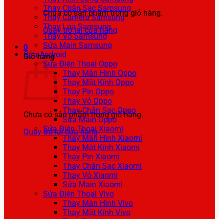
Thay Chân Sạc Samsung
Chưa có sản phẩm trong giỏ hàng.
Thay Camera Samsung
Thay Loa Samsung
Quay trở lại cửa hàng
Thay Vỏ Samsung
Sửa Main Samsung
0
Sửa Android
Giỏ hàng
Sửa Điện Thoại Oppo
Thay Màn Hình Oppo
Thay Mặt Kính Oppo
Thay Pin Oppo
Thay Vỏ Oppo
Thay Chân Sạc Oppo
Chưa có sản phẩm trong giỏ hàng.
Sửa Main Oppo
Sửa Điện Thoại Xiaomi
Quay trở lại cửa hàng
Thay Màn Hình Xiaomi
Thay Mặt Kính Xiaomi
Thay Pin Xiaomi
Thay Chân Sạc Xiaomi
Thay Vỏ Xiaomi
Sửa Main Xiaomi
Sửa Điện Thoại Vivo
Thay Màn Hình Vivo
Thay Mặt Kính Vivo