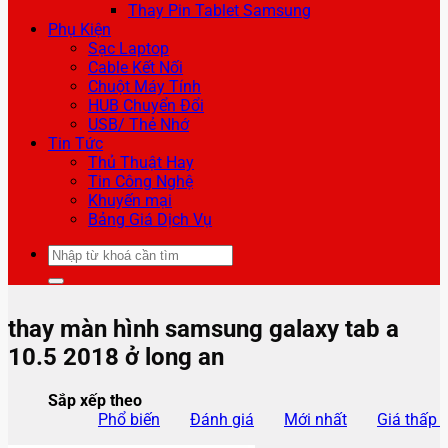
Thay Pin Tablet Samsung
Phụ Kiện
Sạc Laptop
Cable Kết Nối
Chuột Máy Tính
HUB Chuyển Đổi
USB/ Thẻ Nhớ
Tin Tức
Thủ Thuật Hay
Tin Công Nghệ
Khuyến mại
Bảng Giá Dịch Vụ
Tìm
kiếm:
thay màn hình samsung galaxy tab a
10.5 2018 ở long an
Sắp xếp theo
Phổ biến
Đánh giá
Mới nhất
Giá thấp 