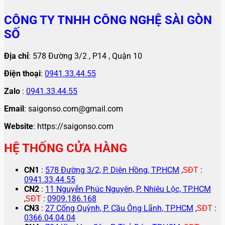
CÔNG TY TNHH CÔNG NGHỆ SÀI GÒN
SỐ
Địa chỉ
: 578 Đường 3/2 , P14 , Quận 10
Điện thoại
:
0941.33.44.55
Zalo
:
0941.33.44.55
Email
: saigonso.com@gmail.com
Website
: https://saigonso.com
HỆ THỐNG CỬA HÀNG
CN1
:
578 Đường 3/2, P. Diên Hồng, TP.HCM
,
SĐT
:
0941.33.44.55
CN2
:
11 Nguyễn Phúc Nguyên, P. Nhiêu Lộc, TP.HCM
,
SĐT
:
0909.186.168
CN3
:
27 Cống Quỳnh, P. Cầu Ông Lãnh, TP.HCM
,
SĐT
:
0366.04.04.04