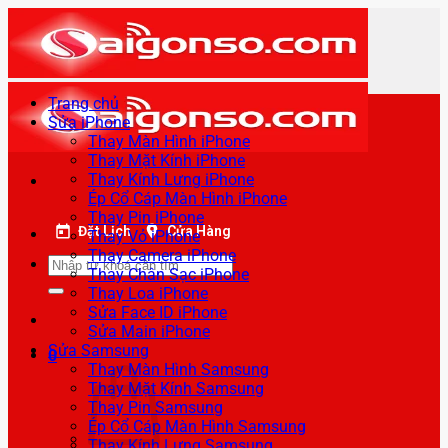
Bỏ
qua
nội
dung
Trang chủ
Sửa iPhone
Thay Màn Hình iPhone
Thay Mặt Kính iPhone
Thay Kính Lưng iPhone
Ép Cổ Cáp Màn Hình iPhone
Thay Pin iPhone
Đặt Lịch
Cửa Hàng
Thay Vỏ iPhone
Thay Camera iPhone
Tìm
Thay Chân Sạc iPhone
kiếm:
Thay Loa iPhone
Sửa Face ID iPhone
Sửa Main iPhone
Sửa Samsung
0
Thay Màn Hình Samsung
Thay Mặt Kính Samsung
Thay Pin Samsung
Ép Cổ Cáp Màn Hình Samsung
Thay Kính Lưng Samsung