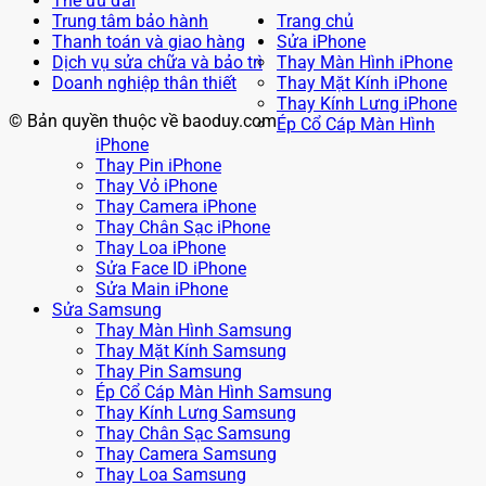
Thẻ ưu đãi
Trung tâm bảo hành
Trang chủ
Thanh toán và giao hàng
Sửa iPhone
Dịch vụ sửa chữa và bảo trì
Thay Màn Hình iPhone
Doanh nghiệp thân thiết
Thay Mặt Kính iPhone
Thay Kính Lưng iPhone
© Bản quyền thuộc về baoduy.com
Ép Cổ Cáp Màn Hình
iPhone
Thay Pin iPhone
Thay Vỏ iPhone
Thay Camera iPhone
Thay Chân Sạc iPhone
Thay Loa iPhone
Sửa Face ID iPhone
Sửa Main iPhone
Sửa Samsung
Thay Màn Hình Samsung
Thay Mặt Kính Samsung
Thay Pin Samsung
Ép Cổ Cáp Màn Hình Samsung
Thay Kính Lưng Samsung
Thay Chân Sạc Samsung
Thay Camera Samsung
Thay Loa Samsung