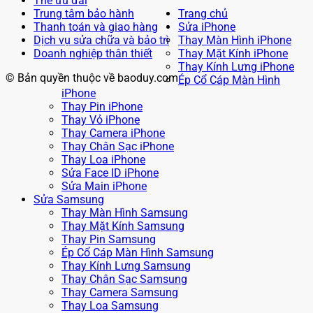
Thẻ ưu đãi
Trung tâm bảo hành
Trang chủ
Thanh toán và giao hàng
Sửa iPhone
Dịch vụ sửa chữa và bảo trì
Thay Màn Hình iPhone
Doanh nghiệp thân thiết
Thay Mặt Kính iPhone
Thay Kính Lưng iPhone
© Bản quyền thuộc về baoduy.com
Ép Cổ Cáp Màn Hình
iPhone
Thay Pin iPhone
Thay Vỏ iPhone
Thay Camera iPhone
Thay Chân Sạc iPhone
Thay Loa iPhone
Sửa Face ID iPhone
Sửa Main iPhone
Sửa Samsung
Thay Màn Hình Samsung
Thay Mặt Kính Samsung
Thay Pin Samsung
Ép Cổ Cáp Màn Hình Samsung
Thay Kính Lưng Samsung
Thay Chân Sạc Samsung
Thay Camera Samsung
Thay Loa Samsung