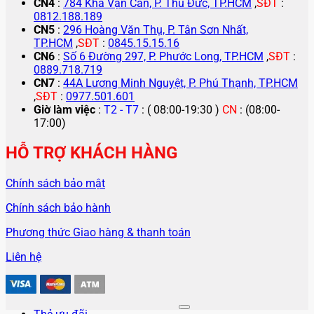
CN4
:
784 Kha Vạn Cân, P. Thủ Đức, TP.HCM
,
SĐT
:
0812.188.189
CN5
:
296 Hoàng Văn Thụ, P. Tân Sơn Nhất,
TP.HCM
,
SĐT
:
0845.15.15.16
CN6
:
Số 6 Đường 297, P. Phước Long, TP.HCM
,
SĐT
:
0889.718.719
CN7
:
44A Lương Minh Nguyệt, P. Phú Thạnh, TP.HCM
,
SĐT
:
0977.501.601
Giờ làm việc
:
T2 - T7
: ( 08:00-19:30 )
CN
: (08:00-
17:00)
HỖ TRỢ KHÁCH HÀNG
Chính sách bảo mật
Chính sách bảo hành
Phương thức Giao hàng & thanh toán
Liên hệ