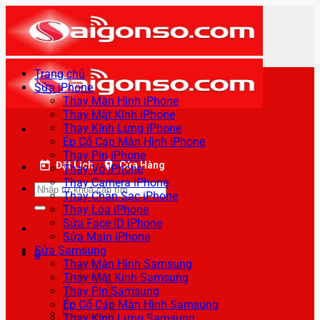
Bỏ
qua
nội
dung
Trang chủ
Sửa iPhone
Thay Màn Hình iPhone
Thay Mặt Kính iPhone
Thay Kính Lưng iPhone
Ép Cổ Cáp Màn Hình iPhone
Thay Pin iPhone
Đặt Lịch
Cửa Hàng
Thay Vỏ iPhone
Thay Camera iPhone
Tìm
Thay Chân Sạc iPhone
kiếm:
Thay Loa iPhone
Sửa Face ID iPhone
Sửa Main iPhone
Sửa Samsung
0
Thay Màn Hình Samsung
Thay Mặt Kính Samsung
Thay Pin Samsung
Ép Cổ Cáp Màn Hình Samsung
Thay Kính Lưng Samsung