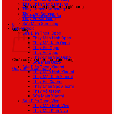
Thay Chân Sạc Samsung
Chưa có sản phẩm trong giỏ hàng.
Thay Camera Samsung
Thay Loa Samsung
Quay trở lại cửa hàng
Thay Vỏ Samsung
Sửa Main Samsung
0
Sửa Android
Giỏ hàng
Sửa Điện Thoại Oppo
Thay Màn Hình Oppo
Thay Mặt Kính Oppo
Thay Pin Oppo
Thay Vỏ Oppo
Thay Chân Sạc Oppo
Chưa có sản phẩm trong giỏ hàng.
Sửa Main Oppo
Sửa Điện Thoại Xiaomi
Quay trở lại cửa hàng
Thay Màn Hình Xiaomi
Thay Mặt Kính Xiaomi
Thay Pin Xiaomi
Thay Chân Sạc Xiaomi
Thay Vỏ Xiaomi
Sửa Main Xiaomi
Sửa Điện Thoại Vivo
Thay Màn Hình Vivo
Thay Mặt Kính Vivo