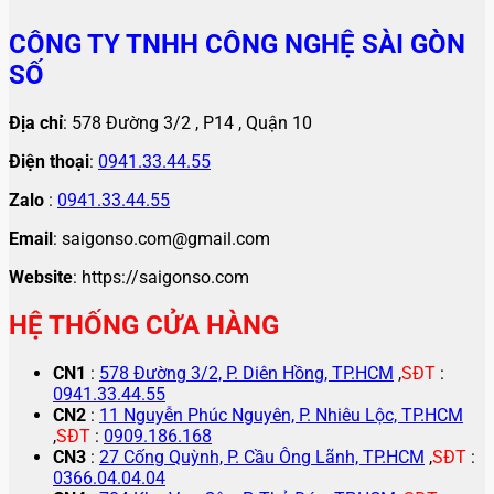
CÔNG TY TNHH CÔNG NGHỆ SÀI GÒN
SỐ
Địa chỉ
: 578 Đường 3/2 , P14 , Quận 10
Điện thoại
:
0941.33.44.55
Zalo
:
0941.33.44.55
Email
: saigonso.com@gmail.com
Website
: https://saigonso.com
HỆ THỐNG CỬA HÀNG
CN1
:
578 Đường 3/2, P. Diên Hồng, TP.HCM
,
SĐT
:
0941.33.44.55
CN2
:
11 Nguyễn Phúc Nguyên, P. Nhiêu Lộc, TP.HCM
,
SĐT
:
0909.186.168
CN3
:
27 Cống Quỳnh, P. Cầu Ông Lãnh, TP.HCM
,
SĐT
:
0366.04.04.04