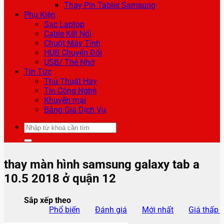
Thay Pin Tablet Samsung
Phụ Kiện
Sạc Laptop
Cable Kết Nối
Chuột Máy Tính
HUB Chuyển Đổi
USB/ Thẻ Nhớ
Tin Tức
Thủ Thuật Hay
Tin Công Nghệ
Khuyến mại
Bảng Giá Dịch Vụ
Tìm
kiếm:
thay màn hình samsung galaxy tab a
10.5 2018 ở quận 12
Sắp xếp theo
Phổ biến
Đánh giá
Mới nhất
Giá thấp 