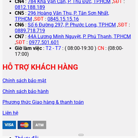
CN4
:
784 Kha Vạn Cân, P. Thủ Đức, TP.HCM
,
SĐT
:
0812.188.189
CN5
:
296 Hoàng Văn Thụ, P. Tân Sơn Nhất,
TP.HCM
,
SĐT
:
0845.15.15.16
CN6
:
Số 6 Đường 297, P. Phước Long, TP.HCM
,
SĐT
:
0889.718.719
CN7
:
44A Lương Minh Nguyệt, P. Phú Thạnh, TP.HCM
,
SĐT
:
0977.501.601
Giờ làm việc
:
T2 - T7
: ( 08:00-19:30 )
CN
: (08:00-
17:00)
HỖ TRỢ KHÁCH HÀNG
Chính sách bảo mật
Chính sách bảo hành
Phương thức Giao hàng & thanh toán
Liên hệ