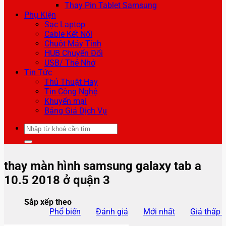
Thay Pin Tablet Samsung
Phụ Kiện
Sạc Laptop
Cable Kết Nối
Chuột Máy Tính
HUB Chuyển Đổi
USB/ Thẻ Nhớ
Tin Tức
Thủ Thuật Hay
Tin Công Nghệ
Khuyến mại
Bảng Giá Dịch Vụ
Tìm
kiếm:
thay màn hình samsung galaxy tab a
10.5 2018 ở quận 3
Sắp xếp theo
Phổ biến
Đánh giá
Mới nhất
Giá thấp 