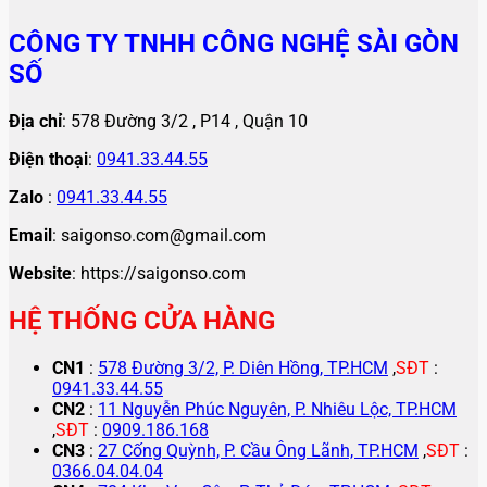
CÔNG TY TNHH CÔNG NGHỆ SÀI GÒN
SỐ
Địa chỉ
: 578 Đường 3/2 , P14 , Quận 10
Điện thoại
:
0941.33.44.55
Zalo
:
0941.33.44.55
Email
: saigonso.com@gmail.com
Website
: https://saigonso.com
HỆ THỐNG CỬA HÀNG
CN1
:
578 Đường 3/2, P. Diên Hồng, TP.HCM
,
SĐT
:
0941.33.44.55
CN2
:
11 Nguyễn Phúc Nguyên, P. Nhiêu Lộc, TP.HCM
,
SĐT
:
0909.186.168
CN3
:
27 Cống Quỳnh, P. Cầu Ông Lãnh, TP.HCM
,
SĐT
:
0366.04.04.04