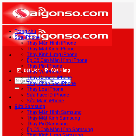
Bỏ
qua
nội
dung
Trang chủ
Sửa iPhone
Thay Màn Hình iPhone
Thay Mặt Kính iPhone
Thay Kính Lưng iPhone
Ép Cổ Cáp Màn Hình iPhone
Thay Pin iPhone
Đặt Lịch
Cửa Hàng
Thay Vỏ iPhone
Thay Camera iPhone
Tìm
Thay Chân Sạc iPhone
kiếm:
Thay Loa iPhone
Sửa Face ID iPhone
Sửa Main iPhone
Sửa Samsung
0
Thay Màn Hình Samsung
Thay Mặt Kính Samsung
Thay Pin Samsung
Ép Cổ Cáp Màn Hình Samsung
Thay Kính Lưng Samsung