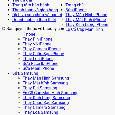
Thẻ ưu đãi
Trung tâm bảo hành
Trang chủ
Thanh toán và giao hàng
Sửa iPhone
Dịch vụ sửa chữa và bảo trì
Thay Màn Hình iPhone
Doanh nghiệp thân thiết
Thay Mặt Kính iPhone
Thay Kính Lưng iPhone
© Bản quyền thuộc về baoduy.com
Ép Cổ Cáp Màn Hình
iPhone
Thay Pin iPhone
Thay Vỏ iPhone
Thay Camera iPhone
Thay Chân Sạc iPhone
Thay Loa iPhone
Sửa Face ID iPhone
Sửa Main iPhone
Sửa Samsung
Thay Màn Hình Samsung
Thay Mặt Kính Samsung
Thay Pin Samsung
Ép Cổ Cáp Màn Hình Samsung
Thay Kính Lưng Samsung
Thay Chân Sạc Samsung
Thay Camera Samsung
Thay Loa Samsung