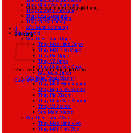
Thay Chân Sạc Samsung
Chưa có sản phẩm trong giỏ hàng.
Thay Camera Samsung
Thay Loa Samsung
Quay trở lại cửa hàng
Thay Vỏ Samsung
Sửa Main Samsung
0
Sửa Android
Giỏ hàng
Sửa Điện Thoại Oppo
Thay Màn Hình Oppo
Thay Mặt Kính Oppo
Thay Pin Oppo
Thay Vỏ Oppo
Thay Chân Sạc Oppo
Chưa có sản phẩm trong giỏ hàng.
Sửa Main Oppo
Sửa Điện Thoại Xiaomi
Quay trở lại cửa hàng
Thay Màn Hình Xiaomi
Thay Mặt Kính Xiaomi
Thay Pin Xiaomi
Thay Chân Sạc Xiaomi
Thay Vỏ Xiaomi
Sửa Main Xiaomi
Sửa Điện Thoại Vivo
Thay Màn Hình Vivo
Thay Mặt Kính Vivo