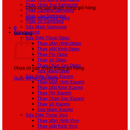
Thay Chân Sạc Samsung
Chưa có sản phẩm trong giỏ hàng.
Thay Camera Samsung
Thay Loa Samsung
Quay trở lại cửa hàng
Thay Vỏ Samsung
Sửa Main Samsung
0
Sửa Android
Giỏ hàng
Sửa Điện Thoại Oppo
Thay Màn Hình Oppo
Thay Mặt Kính Oppo
Thay Pin Oppo
Thay Vỏ Oppo
Thay Chân Sạc Oppo
Chưa có sản phẩm trong giỏ hàng.
Sửa Main Oppo
Sửa Điện Thoại Xiaomi
Quay trở lại cửa hàng
Thay Màn Hình Xiaomi
Thay Mặt Kính Xiaomi
Thay Pin Xiaomi
Thay Chân Sạc Xiaomi
Thay Vỏ Xiaomi
Sửa Main Xiaomi
Sửa Điện Thoại Vivo
Thay Màn Hình Vivo
Thay Mặt Kính Vivo