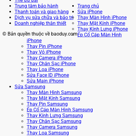
Thẻ ưu đãi
Trung tâm bảo hành
Trang chủ
Thanh toán và giao hàng
Sửa iPhone
Dịch vụ sửa chữa và bảo trì
Thay Màn Hình iPhone
Doanh nghiệp thân thiết
Thay Mặt Kính iPhone
Thay Kính Lưng iPhone
© Bản quyền thuộc về baoduy.com
Ép Cổ Cáp Màn Hình
iPhone
Thay Pin iPhone
Thay Vỏ iPhone
Thay Camera iPhone
Thay Chân Sạc iPhone
Thay Loa iPhone
Sửa Face ID iPhone
Sửa Main iPhone
Sửa Samsung
Thay Màn Hình Samsung
Thay Mặt Kính Samsung
Thay Pin Samsung
Ép Cổ Cáp Màn Hình Samsung
Thay Kính Lưng Samsung
Thay Chân Sạc Samsung
Thay Camera Samsung
Thay Loa Samsung