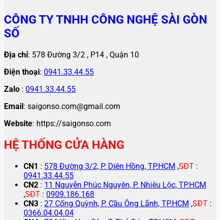
CÔNG TY TNHH CÔNG NGHỆ SÀI GÒN
SỐ
Địa chỉ
: 578 Đường 3/2 , P14 , Quận 10
Điện thoại
:
0941.33.44.55
Zalo
:
0941.33.44.55
Email
: saigonso.com@gmail.com
Website
: https://saigonso.com
HỆ THỐNG CỬA HÀNG
CN1
:
578 Đường 3/2, P. Diên Hồng, TP.HCM
,
SĐT
:
0941.33.44.55
CN2
:
11 Nguyễn Phúc Nguyên, P. Nhiêu Lộc, TP.HCM
,
SĐT
:
0909.186.168
CN3
:
27 Cống Quỳnh, P. Cầu Ông Lãnh, TP.HCM
,
SĐT
:
0366.04.04.04