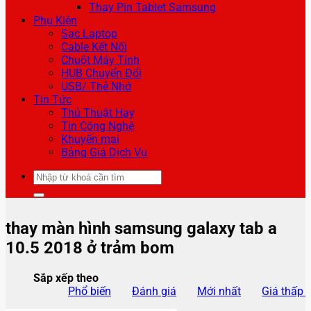
Thay Pin Tablet Samsung
Phụ Kiện
Sạc Laptop
Cable Kết Nối
Chuột Máy Tính
HUB Chuyển Đổi
USB/ Thẻ Nhớ
Tin Tức
Thủ Thuật Hay
Tin Công Nghệ
Khuyến mại
Bảng Giá Dịch Vụ
Tìm
kiếm:
thay màn hình samsung galaxy tab a
10.5 2018 ở trảm bom
Sắp xếp theo
Phổ biến
Đánh giá
Mới nhất
Giá thấp 