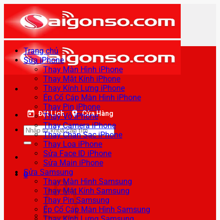
Bỏ
qua
nội
dung
Trang chủ
Sửa iPhone
Thay Màn Hình iPhone
Thay Mặt Kính iPhone
Thay Kính Lưng iPhone
Ép Cổ Cáp Màn Hình iPhone
Thay Pin iPhone
Đặt Lịch
Cửa Hàng
Thay Vỏ iPhone
Thay Camera iPhone
Tìm
Thay Chân Sạc iPhone
kiếm:
Thay Loa iPhone
Sửa Face ID iPhone
Sửa Main iPhone
Sửa Samsung
0
Thay Màn Hình Samsung
Thay Mặt Kính Samsung
Thay Pin Samsung
Ép Cổ Cáp Màn Hình Samsung
Thay Kính Lưng Samsung