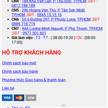
CN4
:
784 Kha Vạn Cân, P. Thủ Đức, TP.HCM
,
SĐT
:
0812.188.189
CN5
:
296 Hoàng Văn Thụ, P. Tân Sơn Nhất,
TP.HCM
,
SĐT
:
0845.15.15.16
CN6
:
Số 6 Đường 297, P. Phước Long, TP.HCM
,
SĐT
:
0889.718.719
CN7
:
44A Lương Minh Nguyệt, P. Phú Thạnh, TP.HCM
,
SĐT
:
0977.501.601
Giờ làm việc
:
T2 - T7
: ( 08:00-19:30 )
CN
: (08:00-
17:00)
HỖ TRỢ KHÁCH HÀNG
Chính sách bảo mật
Chính sách bảo hành
Phương thức Giao hàng & thanh toán
Liên hệ