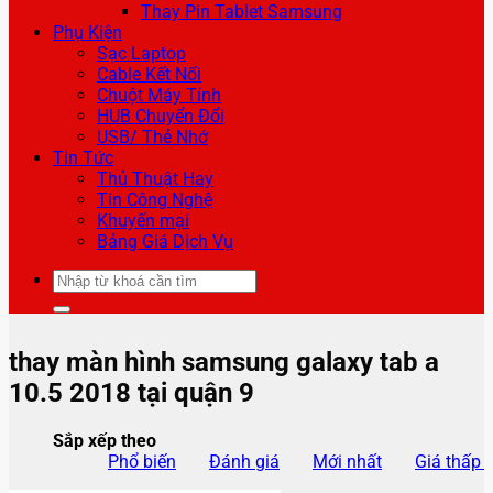
Thay Pin Tablet Samsung
Phụ Kiện
Sạc Laptop
Cable Kết Nối
Chuột Máy Tính
HUB Chuyển Đổi
USB/ Thẻ Nhớ
Tin Tức
Thủ Thuật Hay
Tin Công Nghệ
Khuyến mại
Bảng Giá Dịch Vụ
Tìm
kiếm:
thay màn hình samsung galaxy tab a
10.5 2018 tại quận 9
Sắp xếp theo
Phổ biến
Đánh giá
Mới nhất
Giá thấp 