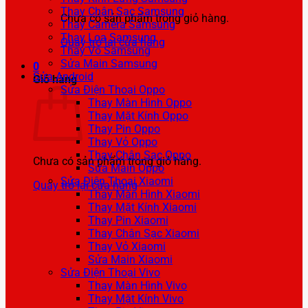
Thay Chân Sạc Samsung
Chưa có sản phẩm trong giỏ hàng.
Thay Camera Samsung
Thay Loa Samsung
Quay trở lại cửa hàng
Thay Vỏ Samsung
Sửa Main Samsung
0
Sửa Android
Giỏ hàng
Sửa Điện Thoại Oppo
Thay Màn Hình Oppo
Thay Mặt Kính Oppo
Thay Pin Oppo
Thay Vỏ Oppo
Thay Chân Sạc Oppo
Chưa có sản phẩm trong giỏ hàng.
Sửa Main Oppo
Sửa Điện Thoại Xiaomi
Quay trở lại cửa hàng
Thay Màn Hình Xiaomi
Thay Mặt Kính Xiaomi
Thay Pin Xiaomi
Thay Chân Sạc Xiaomi
Thay Vỏ Xiaomi
Sửa Main Xiaomi
Sửa Điện Thoại Vivo
Thay Màn Hình Vivo
Thay Mặt Kính Vivo