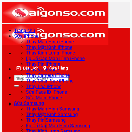
Bỏ
qua
nội
dung
Trang chủ
Sửa iPhone
Thay Màn Hình iPhone
Thay Mặt Kính iPhone
Thay Kính Lưng iPhone
Ép Cổ Cáp Màn Hình iPhone
Thay Pin iPhone
Đặt Lịch
Cửa Hàng
Thay Vỏ iPhone
Thay Camera iPhone
Tìm
Thay Chân Sạc iPhone
kiếm:
Thay Loa iPhone
Sửa Face ID iPhone
Sửa Main iPhone
Sửa Samsung
0
Thay Màn Hình Samsung
Thay Mặt Kính Samsung
Thay Pin Samsung
Ép Cổ Cáp Màn Hình Samsung
Thay Kính Lưng Samsung