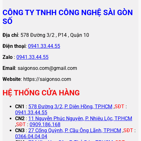
CÔNG TY TNHH CÔNG NGHỆ SÀI GÒN
SỐ
Địa chỉ
: 578 Đường 3/2 , P14 , Quận 10
Điện thoại
:
0941.33.44.55
Zalo
:
0941.33.44.55
Email
: saigonso.com@gmail.com
Website
: https://saigonso.com
HỆ THỐNG CỬA HÀNG
CN1
:
578 Đường 3/2, P. Diên Hồng, TP.HCM
,
SĐT
:
0941.33.44.55
CN2
:
11 Nguyễn Phúc Nguyên, P. Nhiêu Lộc, TP.HCM
,
SĐT
:
0909.186.168
CN3
:
27 Cống Quỳnh, P. Cầu Ông Lãnh, TP.HCM
,
SĐT
:
0366.04.04.04