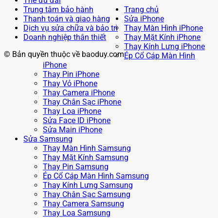
Thẻ ưu đãi
Trung tâm bảo hành
Trang chủ
Thanh toán và giao hàng
Sửa iPhone
Dịch vụ sửa chữa và bảo trì
Thay Màn Hình iPhone
Doanh nghiệp thân thiết
Thay Mặt Kính iPhone
Thay Kính Lưng iPhone
© Bản quyền thuộc về baoduy.com
Ép Cổ Cáp Màn Hình
iPhone
Thay Pin iPhone
Thay Vỏ iPhone
Thay Camera iPhone
Thay Chân Sạc iPhone
Thay Loa iPhone
Sửa Face ID iPhone
Sửa Main iPhone
Sửa Samsung
Thay Màn Hình Samsung
Thay Mặt Kính Samsung
Thay Pin Samsung
Ép Cổ Cáp Màn Hình Samsung
Thay Kính Lưng Samsung
Thay Chân Sạc Samsung
Thay Camera Samsung
Thay Loa Samsung