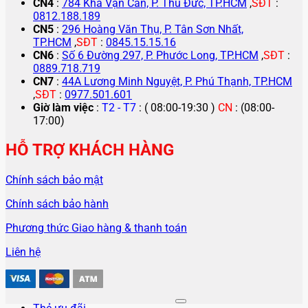
CN4
:
784 Kha Vạn Cân, P. Thủ Đức, TP.HCM
,
SĐT
:
0812.188.189
CN5
:
296 Hoàng Văn Thụ, P. Tân Sơn Nhất,
TP.HCM
,
SĐT
:
0845.15.15.16
CN6
:
Số 6 Đường 297, P. Phước Long, TP.HCM
,
SĐT
:
0889.718.719
CN7
:
44A Lương Minh Nguyệt, P. Phú Thạnh, TP.HCM
,
SĐT
:
0977.501.601
Giờ làm việc
:
T2 - T7
: ( 08:00-19:30 )
CN
: (08:00-
17:00)
HỖ TRỢ KHÁCH HÀNG
Chính sách bảo mật
Chính sách bảo hành
Phương thức Giao hàng & thanh toán
Liên hệ