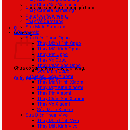
Thay Chân Sạc Samsung
Chưa có sản phẩm trong giỏ hàng.
Thay Camera Samsung
Thay Loa Samsung
Quay trở lại cửa hàng
Thay Vỏ Samsung
Sửa Main Samsung
0
Sửa Android
Giỏ hàng
Sửa Điện Thoại Oppo
Thay Màn Hình Oppo
Thay Mặt Kính Oppo
Thay Pin Oppo
Thay Vỏ Oppo
Thay Chân Sạc Oppo
Chưa có sản phẩm trong giỏ hàng.
Sửa Main Oppo
Sửa Điện Thoại Xiaomi
Quay trở lại cửa hàng
Thay Màn Hình Xiaomi
Thay Mặt Kính Xiaomi
Thay Pin Xiaomi
Thay Chân Sạc Xiaomi
Thay Vỏ Xiaomi
Sửa Main Xiaomi
Sửa Điện Thoại Vivo
Thay Màn Hình Vivo
Thay Mặt Kính Vivo