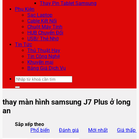
Thay Pin Tablet Samsung
Phụ Kiện
Sạc Laptop
Cable Kết Nối
Chuột Máy Tính
HUB Chuyển Đổi
USB/ Thẻ Nhớ
Tin Tức
Thủ Thuật Hay
Tin Công Nghệ
Khuyến mại
Bảng Giá Dịch Vụ
Tìm
kiếm:
thay màn hình samsung J7 Plus ở long
an
Sắp xếp theo
Phổ biến
Đánh giá
Mới nhất
Giá thấp 