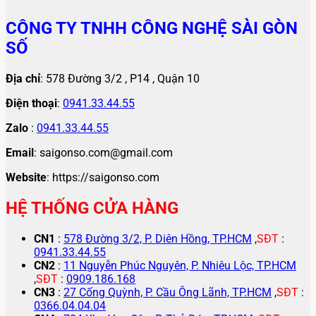
CÔNG TY TNHH CÔNG NGHỆ SÀI GÒN
SỐ
Địa chỉ
: 578 Đường 3/2 , P14 , Quận 10
Điện thoại
:
0941.33.44.55
Zalo
:
0941.33.44.55
Email
: saigonso.com@gmail.com
Website
: https://saigonso.com
HỆ THỐNG CỬA HÀNG
CN1
:
578 Đường 3/2, P. Diên Hồng, TP.HCM
,
SĐT
:
0941.33.44.55
CN2
:
11 Nguyễn Phúc Nguyên, P. Nhiêu Lộc, TP.HCM
,
SĐT
:
0909.186.168
CN3
:
27 Cống Quỳnh, P. Cầu Ông Lãnh, TP.HCM
,
SĐT
:
0366.04.04.04