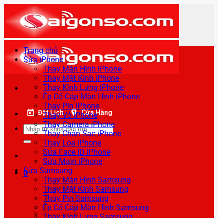
Bỏ
qua
nội
dung
Trang chủ
Sửa iPhone
Thay Màn Hình iPhone
Thay Mặt Kính iPhone
Thay Kính Lưng iPhone
Ép Cổ Cáp Màn Hình iPhone
Thay Pin iPhone
Đặt Lịch
Cửa Hàng
Thay Vỏ iPhone
Thay Camera iPhone
Tìm
Thay Chân Sạc iPhone
kiếm:
Thay Loa iPhone
Sửa Face ID iPhone
Sửa Main iPhone
Sửa Samsung
0
Thay Màn Hình Samsung
Thay Mặt Kính Samsung
Thay Pin Samsung
Ép Cổ Cáp Màn Hình Samsung
Thay Kính Lưng Samsung