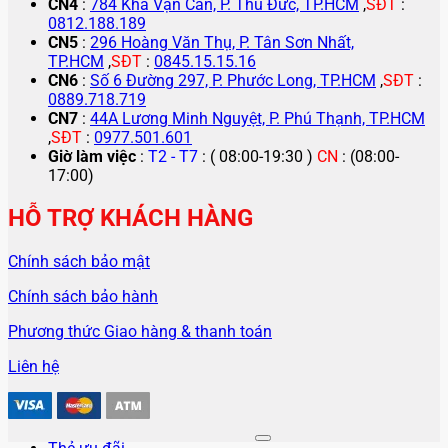
CN4
:
784 Kha Vạn Cân, P. Thủ Đức, TP.HCM
,
SĐT
:
0812.188.189
CN5
:
296 Hoàng Văn Thụ, P. Tân Sơn Nhất,
TP.HCM
,
SĐT
:
0845.15.15.16
CN6
:
Số 6 Đường 297, P. Phước Long, TP.HCM
,
SĐT
:
0889.718.719
CN7
:
44A Lương Minh Nguyệt, P. Phú Thạnh, TP.HCM
,
SĐT
:
0977.501.601
Giờ làm việc
:
T2 - T7
: ( 08:00-19:30 )
CN
: (08:00-
17:00)
HỖ TRỢ KHÁCH HÀNG
Chính sách bảo mật
Chính sách bảo hành
Phương thức Giao hàng & thanh toán
Liên hệ