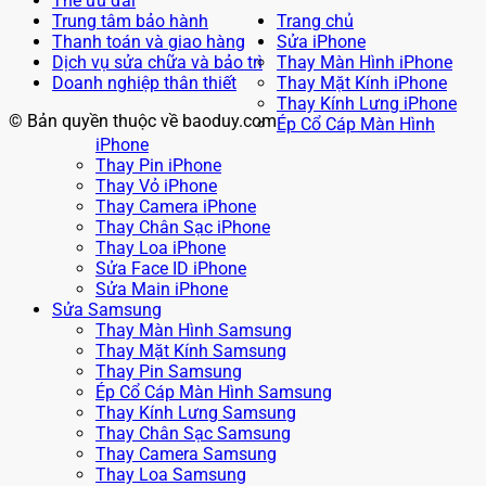
Thẻ ưu đãi
Trung tâm bảo hành
Trang chủ
Thanh toán và giao hàng
Sửa iPhone
Dịch vụ sửa chữa và bảo trì
Thay Màn Hình iPhone
Doanh nghiệp thân thiết
Thay Mặt Kính iPhone
Thay Kính Lưng iPhone
© Bản quyền thuộc về baoduy.com
Ép Cổ Cáp Màn Hình
iPhone
Thay Pin iPhone
Thay Vỏ iPhone
Thay Camera iPhone
Thay Chân Sạc iPhone
Thay Loa iPhone
Sửa Face ID iPhone
Sửa Main iPhone
Sửa Samsung
Thay Màn Hình Samsung
Thay Mặt Kính Samsung
Thay Pin Samsung
Ép Cổ Cáp Màn Hình Samsung
Thay Kính Lưng Samsung
Thay Chân Sạc Samsung
Thay Camera Samsung
Thay Loa Samsung