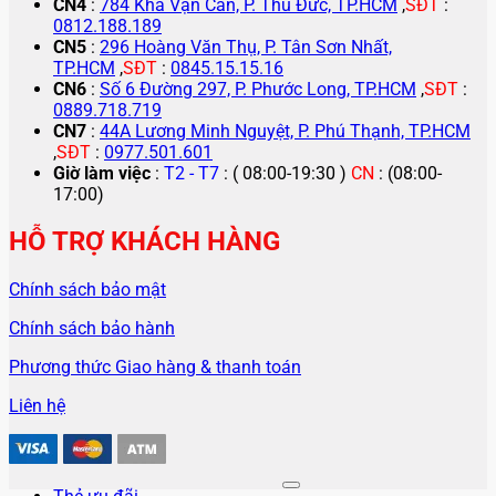
CN4
:
784 Kha Vạn Cân, P. Thủ Đức, TP.HCM
,
SĐT
:
0812.188.189
CN5
:
296 Hoàng Văn Thụ, P. Tân Sơn Nhất,
TP.HCM
,
SĐT
:
0845.15.15.16
CN6
:
Số 6 Đường 297, P. Phước Long, TP.HCM
,
SĐT
:
0889.718.719
CN7
:
44A Lương Minh Nguyệt, P. Phú Thạnh, TP.HCM
,
SĐT
:
0977.501.601
Giờ làm việc
:
T2 - T7
: ( 08:00-19:30 )
CN
: (08:00-
17:00)
HỖ TRỢ KHÁCH HÀNG
Chính sách bảo mật
Chính sách bảo hành
Phương thức Giao hàng & thanh toán
Liên hệ