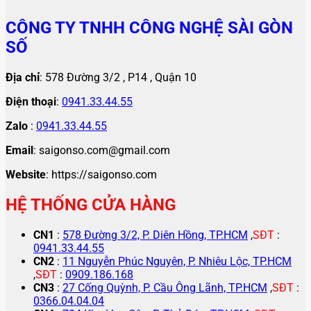
CÔNG TY TNHH CÔNG NGHỆ SÀI GÒN
SỐ
Địa chỉ
: 578 Đường 3/2 , P14 , Quận 10
Điện thoại
:
0941.33.44.55
Zalo
:
0941.33.44.55
Email
: saigonso.com@gmail.com
Website
: https://saigonso.com
HỆ THỐNG CỬA HÀNG
CN1
:
578 Đường 3/2, P. Diên Hồng, TP.HCM
,
SĐT
:
0941.33.44.55
CN2
:
11 Nguyễn Phúc Nguyên, P. Nhiêu Lộc, TP.HCM
,
SĐT
:
0909.186.168
CN3
:
27 Cống Quỳnh, P. Cầu Ông Lãnh, TP.HCM
,
SĐT
:
0366.04.04.04