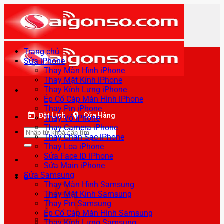
Bỏ
qua
nội
dung
Trang chủ
Sửa iPhone
Thay Màn Hình iPhone
Thay Mặt Kính iPhone
Thay Kính Lưng iPhone
Ép Cổ Cáp Màn Hình iPhone
Thay Pin iPhone
Đặt Lịch
Cửa Hàng
Thay Vỏ iPhone
Thay Camera iPhone
Tìm
Thay Chân Sạc iPhone
kiếm:
Thay Loa iPhone
Sửa Face ID iPhone
Sửa Main iPhone
Sửa Samsung
0
Thay Màn Hình Samsung
Thay Mặt Kính Samsung
Thay Pin Samsung
Ép Cổ Cáp Màn Hình Samsung
Thay Kính Lưng Samsung