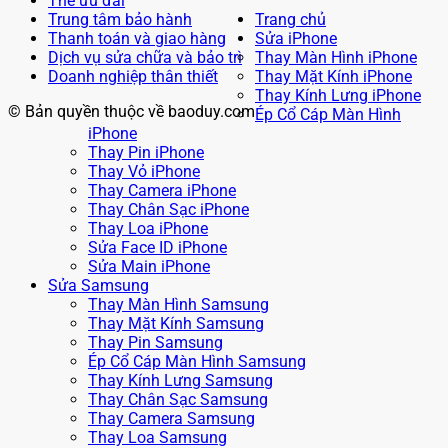
Thẻ ưu đãi
Trung tâm bảo hành
Trang chủ
Thanh toán và giao hàng
Sửa iPhone
Dịch vụ sửa chữa và bảo trì
Thay Màn Hình iPhone
Doanh nghiệp thân thiết
Thay Mặt Kính iPhone
Thay Kính Lưng iPhone
© Bản quyền thuộc về baoduy.com
Ép Cổ Cáp Màn Hình
iPhone
Thay Pin iPhone
Thay Vỏ iPhone
Thay Camera iPhone
Thay Chân Sạc iPhone
Thay Loa iPhone
Sửa Face ID iPhone
Sửa Main iPhone
Sửa Samsung
Thay Màn Hình Samsung
Thay Mặt Kính Samsung
Thay Pin Samsung
Ép Cổ Cáp Màn Hình Samsung
Thay Kính Lưng Samsung
Thay Chân Sạc Samsung
Thay Camera Samsung
Thay Loa Samsung