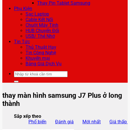
Thay Pin Tablet Samsung
Phụ Kiện
Sạc Laptop
Cable Kết Nối
Chuột Máy Tính
HUB Chuyển Đổi
USB/ Thẻ Nhớ
Tin Tức
Thủ Thuật Hay
Tin Công Nghệ
Khuyến mại
Bảng Giá Dịch Vụ
Tìm
kiếm:
thay màn hình samsung J7 Plus ở long
thành
Sắp xếp theo
Phổ biến
Đánh giá
Mới nhất
Giá thấp 