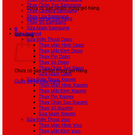
Thay Chân Sạc Samsung
Chưa có sản phẩm trong giỏ hàng.
Thay Camera Samsung
Thay Loa Samsung
Quay trở lại cửa hàng
Thay Vỏ Samsung
Sửa Main Samsung
0
Sửa Android
Giỏ hàng
Sửa Điện Thoại Oppo
Thay Màn Hình Oppo
Thay Mặt Kính Oppo
Thay Pin Oppo
Thay Vỏ Oppo
Thay Chân Sạc Oppo
Chưa có sản phẩm trong giỏ hàng.
Sửa Main Oppo
Sửa Điện Thoại Xiaomi
Quay trở lại cửa hàng
Thay Màn Hình Xiaomi
Thay Mặt Kính Xiaomi
Thay Pin Xiaomi
Thay Chân Sạc Xiaomi
Thay Vỏ Xiaomi
Sửa Main Xiaomi
Sửa Điện Thoại Vivo
Thay Màn Hình Vivo
Thay Mặt Kính Vivo