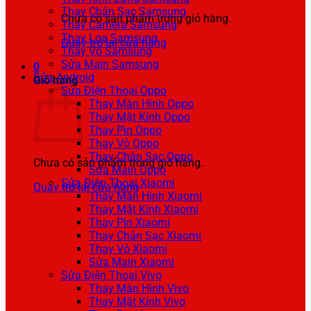
Thay Chân Sạc Samsung
Chưa có sản phẩm trong giỏ hàng.
Thay Camera Samsung
Thay Loa Samsung
Quay trở lại cửa hàng
Thay Vỏ Samsung
Sửa Main Samsung
0
Sửa Android
Giỏ hàng
Sửa Điện Thoại Oppo
Thay Màn Hình Oppo
Thay Mặt Kính Oppo
Thay Pin Oppo
Thay Vỏ Oppo
Thay Chân Sạc Oppo
Chưa có sản phẩm trong giỏ hàng.
Sửa Main Oppo
Sửa Điện Thoại Xiaomi
Quay trở lại cửa hàng
Thay Màn Hình Xiaomi
Thay Mặt Kính Xiaomi
Thay Pin Xiaomi
Thay Chân Sạc Xiaomi
Thay Vỏ Xiaomi
Sửa Main Xiaomi
Sửa Điện Thoại Vivo
Thay Màn Hình Vivo
Thay Mặt Kính Vivo