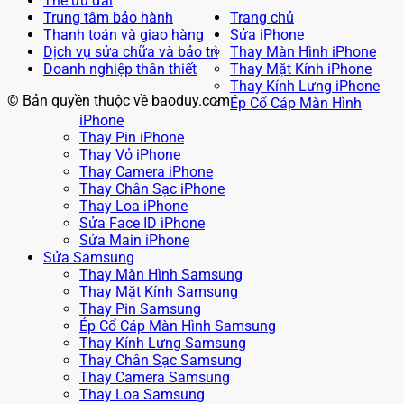
Thẻ ưu đãi
Trung tâm bảo hành
Trang chủ
Thanh toán và giao hàng
Sửa iPhone
Dịch vụ sửa chữa và bảo trì
Thay Màn Hình iPhone
Doanh nghiệp thân thiết
Thay Mặt Kính iPhone
Thay Kính Lưng iPhone
© Bản quyền thuộc về baoduy.com
Ép Cổ Cáp Màn Hình
iPhone
Thay Pin iPhone
Thay Vỏ iPhone
Thay Camera iPhone
Thay Chân Sạc iPhone
Thay Loa iPhone
Sửa Face ID iPhone
Sửa Main iPhone
Sửa Samsung
Thay Màn Hình Samsung
Thay Mặt Kính Samsung
Thay Pin Samsung
Ép Cổ Cáp Màn Hình Samsung
Thay Kính Lưng Samsung
Thay Chân Sạc Samsung
Thay Camera Samsung
Thay Loa Samsung