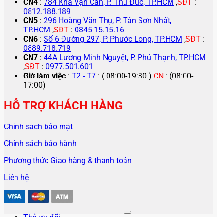
CN4
:
784 Kha Vạn Cân, P. Thủ Đức, TP.HCM
,
SĐT
:
0812.188.189
CN5
:
296 Hoàng Văn Thụ, P. Tân Sơn Nhất,
TP.HCM
,
SĐT
:
0845.15.15.16
CN6
:
Số 6 Đường 297, P. Phước Long, TP.HCM
,
SĐT
:
0889.718.719
CN7
:
44A Lương Minh Nguyệt, P. Phú Thạnh, TP.HCM
,
SĐT
:
0977.501.601
Giờ làm việc
:
T2 - T7
: ( 08:00-19:30 )
CN
: (08:00-
17:00)
HỖ TRỢ KHÁCH HÀNG
Chính sách bảo mật
Chính sách bảo hành
Phương thức Giao hàng & thanh toán
Liên hệ