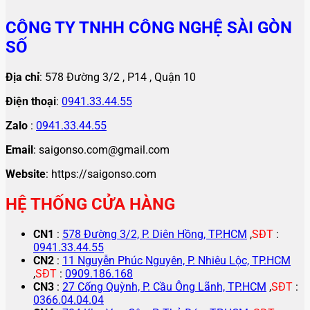
CÔNG TY TNHH CÔNG NGHỆ SÀI GÒN
SỐ
Địa chỉ
: 578 Đường 3/2 , P14 , Quận 10
Điện thoại
:
0941.33.44.55
Zalo
:
0941.33.44.55
Email
: saigonso.com@gmail.com
Website
: https://saigonso.com
HỆ THỐNG CỬA HÀNG
CN1
:
578 Đường 3/2, P. Diên Hồng, TP.HCM
,
SĐT
:
0941.33.44.55
CN2
:
11 Nguyễn Phúc Nguyên, P. Nhiêu Lộc, TP.HCM
,
SĐT
:
0909.186.168
CN3
:
27 Cống Quỳnh, P. Cầu Ông Lãnh, TP.HCM
,
SĐT
:
0366.04.04.04