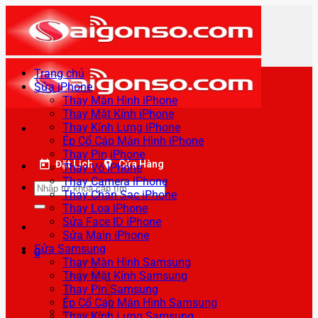
Bỏ
qua
nội
dung
Trang chủ
Sửa iPhone
Thay Màn Hình iPhone
Thay Mặt Kính iPhone
Thay Kính Lưng iPhone
Ép Cổ Cáp Màn Hình iPhone
Thay Pin iPhone
Đặt Lịch
Cửa Hàng
Thay Vỏ iPhone
Thay Camera iPhone
Tìm
Thay Chân Sạc iPhone
kiếm:
Thay Loa iPhone
Sửa Face ID iPhone
Sửa Main iPhone
Sửa Samsung
0
Thay Màn Hình Samsung
Thay Mặt Kính Samsung
Thay Pin Samsung
Ép Cổ Cáp Màn Hình Samsung
Thay Kính Lưng Samsung