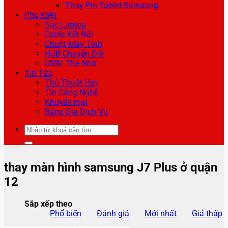
Thay Pin Tablet Samsung
Phụ Kiện
Sạc Laptop
Cable Kết Nối
Chuột Máy Tính
HUB Chuyển Đổi
USB/ Thẻ Nhớ
Tin Tức
Thủ Thuật Hay
Tin Công Nghệ
Khuyến mại
Bảng Giá Dịch Vụ
Tìm
kiếm:
thay màn hình samsung J7 Plus ở quận
12
Sắp xếp theo
Phổ biến
Đánh giá
Mới nhất
Giá thấp 