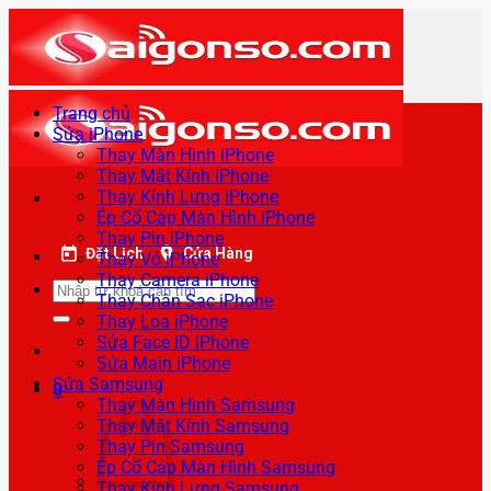
Bỏ
qua
nội
dung
Trang chủ
Sửa iPhone
Thay Màn Hình iPhone
Thay Mặt Kính iPhone
Thay Kính Lưng iPhone
Ép Cổ Cáp Màn Hình iPhone
Thay Pin iPhone
Đặt Lịch
Cửa Hàng
Thay Vỏ iPhone
Thay Camera iPhone
Tìm
Thay Chân Sạc iPhone
kiếm:
Thay Loa iPhone
Sửa Face ID iPhone
Sửa Main iPhone
Sửa Samsung
0
Thay Màn Hình Samsung
Thay Mặt Kính Samsung
Thay Pin Samsung
Ép Cổ Cáp Màn Hình Samsung
Thay Kính Lưng Samsung