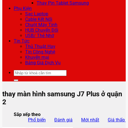
Thay Pin Tablet Samsung
Phụ Kiện
Sạc Laptop
Cable Kết Nối
Chuột Máy Tính
HUB Chuyển Đổi
USB/ Thẻ Nhớ
Tin Tức
Thủ Thuật Hay
Tin Công Nghệ
Khuyến mại
Bảng Giá Dịch Vụ
Tìm
kiếm:
thay màn hình samsung J7 Plus ở quận
2
Sắp xếp theo
Phổ biến
Đánh giá
Mới nhất
Giá thấp 