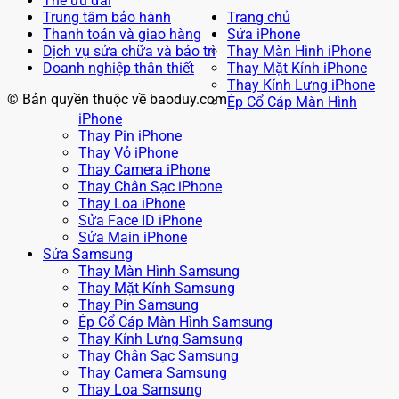
Thẻ ưu đãi
Trung tâm bảo hành
Trang chủ
Thanh toán và giao hàng
Sửa iPhone
Dịch vụ sửa chữa và bảo trì
Thay Màn Hình iPhone
Doanh nghiệp thân thiết
Thay Mặt Kính iPhone
Thay Kính Lưng iPhone
© Bản quyền thuộc về baoduy.com
Ép Cổ Cáp Màn Hình
iPhone
Thay Pin iPhone
Thay Vỏ iPhone
Thay Camera iPhone
Thay Chân Sạc iPhone
Thay Loa iPhone
Sửa Face ID iPhone
Sửa Main iPhone
Sửa Samsung
Thay Màn Hình Samsung
Thay Mặt Kính Samsung
Thay Pin Samsung
Ép Cổ Cáp Màn Hình Samsung
Thay Kính Lưng Samsung
Thay Chân Sạc Samsung
Thay Camera Samsung
Thay Loa Samsung