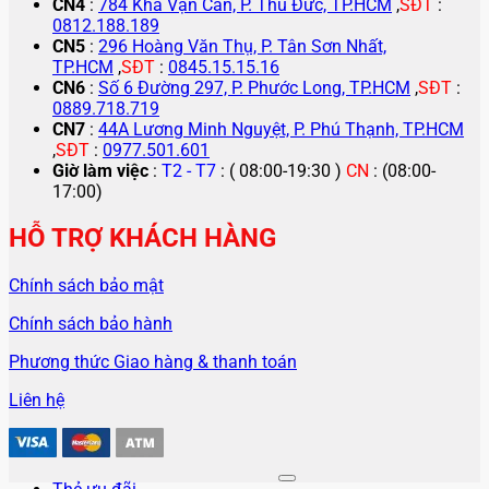
CN4
:
784 Kha Vạn Cân, P. Thủ Đức, TP.HCM
,
SĐT
:
0812.188.189
CN5
:
296 Hoàng Văn Thụ, P. Tân Sơn Nhất,
TP.HCM
,
SĐT
:
0845.15.15.16
CN6
:
Số 6 Đường 297, P. Phước Long, TP.HCM
,
SĐT
:
0889.718.719
CN7
:
44A Lương Minh Nguyệt, P. Phú Thạnh, TP.HCM
,
SĐT
:
0977.501.601
Giờ làm việc
:
T2 - T7
: ( 08:00-19:30 )
CN
: (08:00-
17:00)
HỖ TRỢ KHÁCH HÀNG
Chính sách bảo mật
Chính sách bảo hành
Phương thức Giao hàng & thanh toán
Liên hệ