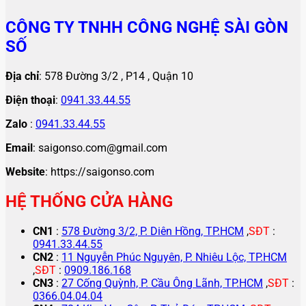
CÔNG TY TNHH CÔNG NGHỆ SÀI GÒN
SỐ
Địa chỉ
: 578 Đường 3/2 , P14 , Quận 10
Điện thoại
:
0941.33.44.55
Zalo
:
0941.33.44.55
Email
: saigonso.com@gmail.com
Website
: https://saigonso.com
HỆ THỐNG CỬA HÀNG
CN1
:
578 Đường 3/2, P. Diên Hồng, TP.HCM
,
SĐT
:
0941.33.44.55
CN2
:
11 Nguyễn Phúc Nguyên, P. Nhiêu Lộc, TP.HCM
,
SĐT
:
0909.186.168
CN3
:
27 Cống Quỳnh, P. Cầu Ông Lãnh, TP.HCM
,
SĐT
:
0366.04.04.04