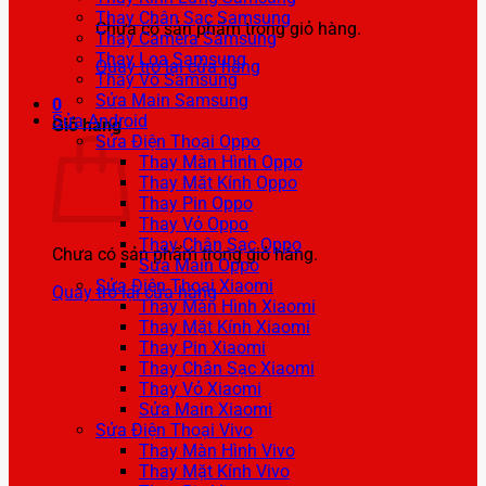
Thay Chân Sạc Samsung
Chưa có sản phẩm trong giỏ hàng.
Thay Camera Samsung
Thay Loa Samsung
Quay trở lại cửa hàng
Thay Vỏ Samsung
Sửa Main Samsung
0
Sửa Android
Giỏ hàng
Sửa Điện Thoại Oppo
Thay Màn Hình Oppo
Thay Mặt Kính Oppo
Thay Pin Oppo
Thay Vỏ Oppo
Thay Chân Sạc Oppo
Chưa có sản phẩm trong giỏ hàng.
Sửa Main Oppo
Sửa Điện Thoại Xiaomi
Quay trở lại cửa hàng
Thay Màn Hình Xiaomi
Thay Mặt Kính Xiaomi
Thay Pin Xiaomi
Thay Chân Sạc Xiaomi
Thay Vỏ Xiaomi
Sửa Main Xiaomi
Sửa Điện Thoại Vivo
Thay Màn Hình Vivo
Thay Mặt Kính Vivo