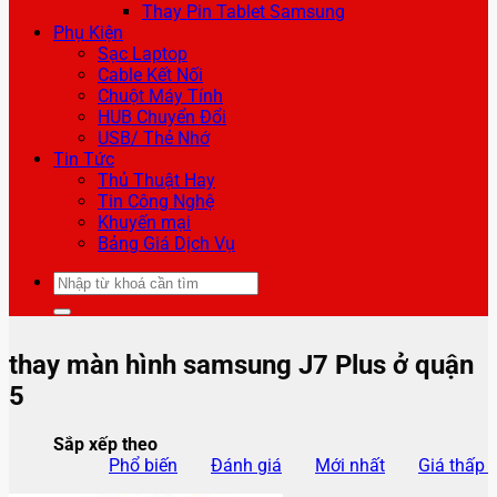
Thay Pin Tablet Samsung
Phụ Kiện
Sạc Laptop
Cable Kết Nối
Chuột Máy Tính
HUB Chuyển Đổi
USB/ Thẻ Nhớ
Tin Tức
Thủ Thuật Hay
Tin Công Nghệ
Khuyến mại
Bảng Giá Dịch Vụ
Tìm
kiếm:
thay màn hình samsung J7 Plus ở quận
5
Sắp xếp theo
Phổ biến
Đánh giá
Mới nhất
Giá thấp 