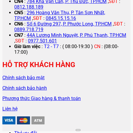
CN4
:
784 Kha Vạn Cân, P. Thủ Đức, TP.HCM
,
SĐT
:
0812.188.189
CN5
:
296 Hoàng Văn Thụ, P. Tân Sơn Nhất,
TP.HCM
,
SĐT
:
0845.15.15.16
CN6
:
Số 6 Đường 297, P. Phước Long, TP.HCM
,
SĐT
:
0889.718.719
CN7
:
44A Lương Minh Nguyệt, P. Phú Thạnh, TP.HCM
,
SĐT
:
0977.501.601
Giờ làm việc
:
T2 - T7
: ( 08:00-19:30 )
CN
: (08:00-
17:00)
HỖ TRỢ KHÁCH HÀNG
Chính sách bảo mật
Chính sách bảo hành
Phương thức Giao hàng & thanh toán
Liên hệ