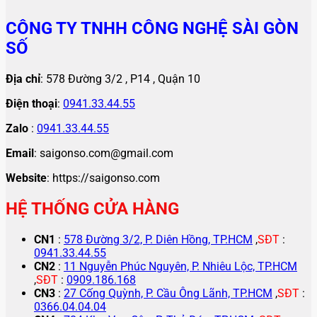
CÔNG TY TNHH CÔNG NGHỆ SÀI GÒN
SỐ
Địa chỉ
: 578 Đường 3/2 , P14 , Quận 10
Điện thoại
:
0941.33.44.55
Zalo
:
0941.33.44.55
Email
: saigonso.com@gmail.com
Website
: https://saigonso.com
HỆ THỐNG CỬA HÀNG
CN1
:
578 Đường 3/2, P. Diên Hồng, TP.HCM
,
SĐT
:
0941.33.44.55
CN2
:
11 Nguyễn Phúc Nguyên, P. Nhiêu Lộc, TP.HCM
,
SĐT
:
0909.186.168
CN3
:
27 Cống Quỳnh, P. Cầu Ông Lãnh, TP.HCM
,
SĐT
:
0366.04.04.04