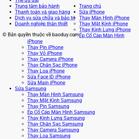
Thẻ ưu đãi
Trung tâm bảo hành
Trang chủ
Thanh toán và giao hàng
Sửa iPhone
Dịch vụ sửa chữa và bảo trì
Thay Màn Hình iPhone
Doanh nghiệp thân thiết
Thay Mặt Kính iPhone
Thay Kính Lưng iPhone
© Bản quyền thuộc về baoduy.com
Ép Cổ Cáp Màn Hình
iPhone
Thay Pin iPhone
Thay Vỏ iPhone
Thay Camera iPhone
Thay Chân Sạc iPhone
Thay Loa iPhone
Sửa Face ID iPhone
Sửa Main iPhone
Sửa Samsung
Thay Màn Hình Samsung
Thay Mặt Kính Samsung
Thay Pin Samsung
Ép Cổ Cáp Màn Hình Samsung
Thay Kính Lưng Samsung
Thay Chân Sạc Samsung
Thay Camera Samsung
Thay Loa Samsung