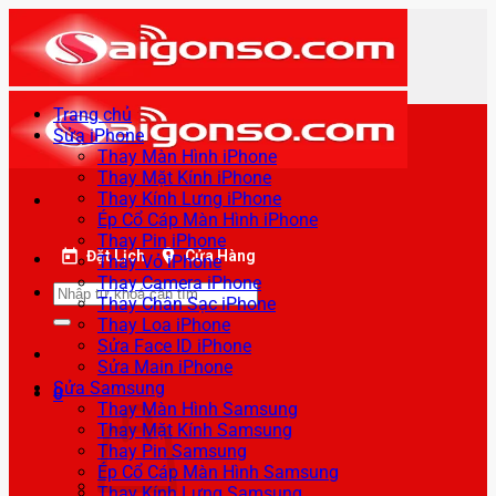
Bỏ
qua
nội
dung
Trang chủ
Sửa iPhone
Thay Màn Hình iPhone
Thay Mặt Kính iPhone
Thay Kính Lưng iPhone
Ép Cổ Cáp Màn Hình iPhone
Thay Pin iPhone
Đặt Lịch
Cửa Hàng
Thay Vỏ iPhone
Thay Camera iPhone
Tìm
Thay Chân Sạc iPhone
kiếm:
Thay Loa iPhone
Sửa Face ID iPhone
Sửa Main iPhone
Sửa Samsung
0
Thay Màn Hình Samsung
Thay Mặt Kính Samsung
Thay Pin Samsung
Ép Cổ Cáp Màn Hình Samsung
Thay Kính Lưng Samsung