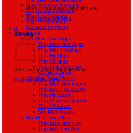
Thay Chân Sạc Samsung
Chưa có sản phẩm trong giỏ hàng.
Thay Camera Samsung
Thay Loa Samsung
Quay trở lại cửa hàng
Thay Vỏ Samsung
Sửa Main Samsung
0
Sửa Android
Giỏ hàng
Sửa Điện Thoại Oppo
Thay Màn Hình Oppo
Thay Mặt Kính Oppo
Thay Pin Oppo
Thay Vỏ Oppo
Thay Chân Sạc Oppo
Chưa có sản phẩm trong giỏ hàng.
Sửa Main Oppo
Sửa Điện Thoại Xiaomi
Quay trở lại cửa hàng
Thay Màn Hình Xiaomi
Thay Mặt Kính Xiaomi
Thay Pin Xiaomi
Thay Chân Sạc Xiaomi
Thay Vỏ Xiaomi
Sửa Main Xiaomi
Sửa Điện Thoại Vivo
Thay Màn Hình Vivo
Thay Mặt Kính Vivo