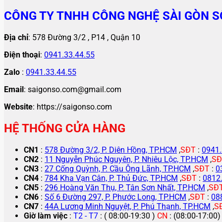
CÔNG TY TNHH CÔNG NGHỆ SÀI GÒN S
Địa chỉ
: 578 Đường 3/2 , P14 , Quận 10
Điện thoại
:
0941.33.44.55
Zalo
:
0941.33.44.55
Email
: saigonso.com@gmail.com
Website
: https://saigonso.com
HỆ THỐNG CỬA HÀNG
CN1
:
578 Đường 3/2, P. Diên Hồng, TP.HCM
,
SĐT
:
0941.
CN2
:
11 Nguyễn Phúc Nguyên, P. Nhiêu Lộc, TP.HCM
,
SĐ
CN3
:
27 Cống Quỳnh, P. Cầu Ông Lãnh, TP.HCM
,
SĐT
:
0
CN4
:
784 Kha Vạn Cân, P. Thủ Đức, TP.HCM
,
SĐT
:
0812
CN5
:
296 Hoàng Văn Thụ, P. Tân Sơn Nhất, TP.HCM
,
SĐ
CN6
:
Số 6 Đường 297, P. Phước Long, TP.HCM
,
SĐT
:
08
CN7
:
44A Lương Minh Nguyệt, P. Phú Thạnh, TP.HCM
,
S
Giờ làm việc
:
T2 - T7
: ( 08:00-19:30 )
CN
: (08:00-17:00)