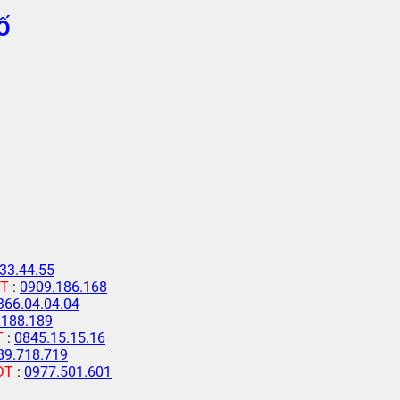
Ố
33.44.55
T
:
0909.186.168
366.04.04.04
.188.189
T
:
0845.15.15.16
89.718.719
ĐT
:
0977.501.601