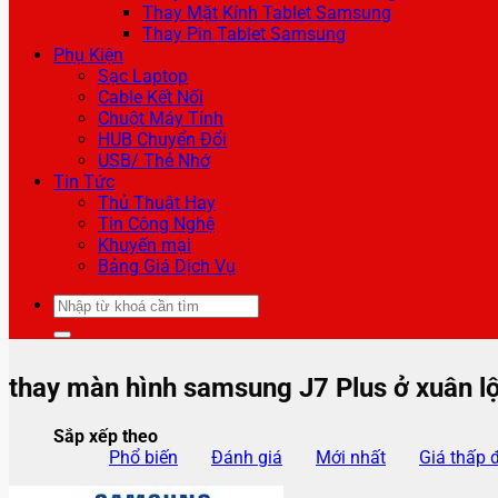
Thay Mặt Kính Tablet Samsung
Thay Pin Tablet Samsung
Phụ Kiện
Sạc Laptop
Cable Kết Nối
Chuột Máy Tính
HUB Chuyển Đổi
USB/ Thẻ Nhớ
Tin Tức
Thủ Thuật Hay
Tin Công Nghệ
Khuyến mại
Bảng Giá Dịch Vụ
Tìm
kiếm:
thay màn hình samsung J7 Plus ở xuân l
Sắp xếp theo
Phổ biến
Đánh giá
Mới nhất
Giá thấp 