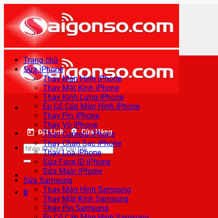
Bỏ
qua
nội
dung
Trang chủ
Sửa iPhone
Thay Màn Hình iPhone
Thay Mặt Kính iPhone
Thay Kính Lưng iPhone
Ép Cổ Cáp Màn Hình iPhone
Thay Pin iPhone
Thay Vỏ iPhone
Đặt Lịch
Cửa Hàng
Thay Camera iPhone
Thay Chân Sạc iPhone
Tìm
Thay Loa iPhone
kiếm:
Sửa Face ID iPhone
Sửa Main iPhone
Sửa Samsung
Thay Màn Hình Samsung
0
Thay Mặt Kính Samsung
Thay Pin Samsung
Ép Cổ Cáp Màn Hình Samsung