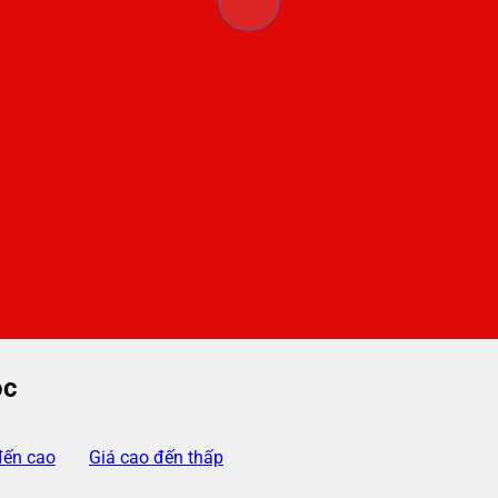
ộc
đến cao
Giá cao đến thấp