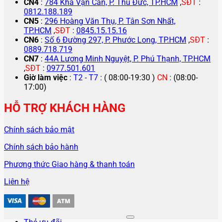
CN4
:
784 Kha Vạn Cân, P. Thủ Đức, TP.HCM
,
SĐT
:
0812.188.189
CN5
:
296 Hoàng Văn Thụ, P. Tân Sơn Nhất,
TP.HCM
,
SĐT
:
0845.15.15.16
CN6
:
Số 6 Đường 297, P. Phước Long, TP.HCM
,
SĐT
:
0889.718.719
CN7
:
44A Lương Minh Nguyệt, P. Phú Thạnh, TP.HCM
,
SĐT
:
0977.501.601
Giờ làm việc
:
T2 - T7
: ( 08:00-19:30 )
CN
: (08:00-
17:00)
HỖ TRỢ KHÁCH HÀNG
Chính sách bảo mật
Chính sách bảo hành
Phương thức Giao hàng & thanh toán
Liên hệ