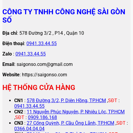
CÔNG TY TNHH CÔNG NGHỆ SÀI GÒN
SỐ
Địa chỉ
: 578 Đường 3/2 , P14 , Quận 10
Điện thoại
:
0941.33.44.55
Zalo
:
0941.33.44.55
Email
: saigonso.com@gmail.com
Website
: https://saigonso.com
HỆ THỐNG CỬA HÀNG
CN1
:
578 Đường 3/2, P. Diên Hồng, TP.HCM
,
SĐT
:
0941.33.44.55
CN2
:
11 Nguyễn Phúc Nguyên, P. Nhiêu Lộc, TP.HCM
,
SĐT
:
0909.186.168
CN3
:
27 Cống Quỳnh, P. Cầu Ông Lãnh, TP.HCM
,
SĐT
:
0366.04.04.04