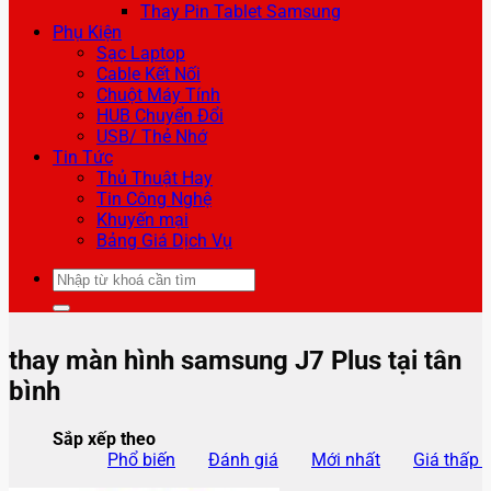
Thay Pin Tablet Samsung
Phụ Kiện
Sạc Laptop
Cable Kết Nối
Chuột Máy Tính
HUB Chuyển Đổi
USB/ Thẻ Nhớ
Tin Tức
Thủ Thuật Hay
Tin Công Nghệ
Khuyến mại
Bảng Giá Dịch Vụ
Tìm
kiếm:
thay màn hình samsung J7 Plus tại tân
bình
Sắp xếp theo
Phổ biến
Đánh giá
Mới nhất
Giá thấp 