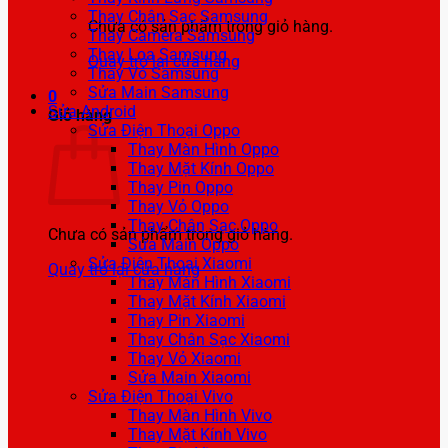
Thay Chân Sạc Samsung
Chưa có sản phẩm trong giỏ hàng.
Thay Camera Samsung
Thay Loa Samsung
Quay trở lại cửa hàng
Thay Vỏ Samsung
Sửa Main Samsung
0
Sửa Android
Giỏ hàng
Sửa Điện Thoại Oppo
Thay Màn Hình Oppo
Thay Mặt Kính Oppo
Thay Pin Oppo
Thay Vỏ Oppo
Thay Chân Sạc Oppo
Chưa có sản phẩm trong giỏ hàng.
Sửa Main Oppo
Sửa Điện Thoại Xiaomi
Quay trở lại cửa hàng
Thay Màn Hình Xiaomi
Thay Mặt Kính Xiaomi
Thay Pin Xiaomi
Thay Chân Sạc Xiaomi
Thay Vỏ Xiaomi
Sửa Main Xiaomi
Sửa Điện Thoại Vivo
Thay Màn Hình Vivo
Thay Mặt Kính Vivo