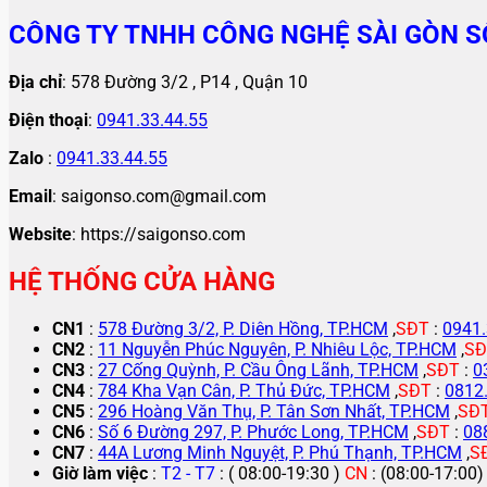
CÔNG TY TNHH CÔNG NGHỆ SÀI GÒN S
Địa chỉ
: 578 Đường 3/2 , P14 , Quận 10
Điện thoại
:
0941.33.44.55
Zalo
:
0941.33.44.55
Email
: saigonso.com@gmail.com
Website
: https://saigonso.com
HỆ THỐNG CỬA HÀNG
CN1
:
578 Đường 3/2, P. Diên Hồng, TP.HCM
,
SĐT
:
0941.
CN2
:
11 Nguyễn Phúc Nguyên, P. Nhiêu Lộc, TP.HCM
,
SĐ
CN3
:
27 Cống Quỳnh, P. Cầu Ông Lãnh, TP.HCM
,
SĐT
:
0
CN4
:
784 Kha Vạn Cân, P. Thủ Đức, TP.HCM
,
SĐT
:
0812
CN5
:
296 Hoàng Văn Thụ, P. Tân Sơn Nhất, TP.HCM
,
SĐ
CN6
:
Số 6 Đường 297, P. Phước Long, TP.HCM
,
SĐT
:
08
CN7
:
44A Lương Minh Nguyệt, P. Phú Thạnh, TP.HCM
,
S
Giờ làm việc
:
T2 - T7
: ( 08:00-19:30 )
CN
: (08:00-17:00)