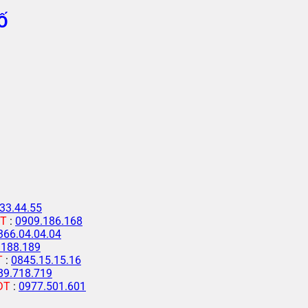
Ố
33.44.55
T
:
0909.186.168
366.04.04.04
.188.189
T
:
0845.15.15.16
89.718.719
ĐT
:
0977.501.601