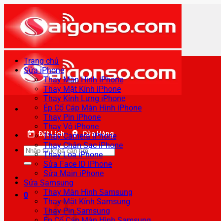
Bỏ
qua
nội
dung
Trang chủ
Sửa iPhone
Thay Màn Hình iPhone
Thay Mặt Kính iPhone
Thay Kính Lưng iPhone
Ép Cổ Cáp Màn Hình iPhone
Thay Pin iPhone
Thay Vỏ iPhone
Đặt Lịch
Cửa Hàng
Thay Camera iPhone
Thay Chân Sạc iPhone
Tìm
Thay Loa iPhone
kiếm:
Sửa Face ID iPhone
Sửa Main iPhone
Sửa Samsung
Thay Màn Hình Samsung
0
Thay Mặt Kính Samsung
Thay Pin Samsung
Ép Cổ Cáp Màn Hình Samsung