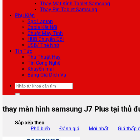
Thay Mặt Kính Tablet Samsung
Thay Pin Tablet Samsung
Phụ Kiện
Sạc Laptop
Cable Kết Nối
Chuột Máy Tính
HUB Chuyển Đổi
USB/ Thẻ Nhớ
Tin Tức
Thủ Thuật Hay
Tin Công Nghệ
Khuyến mại
Bảng Giá Dịch Vụ
Tìm
kiếm:
thay màn hình samsung J7 Plus tại thủ đ
Sắp xếp theo
Phổ biến
Đánh giá
Mới nhất
Giá thấp 