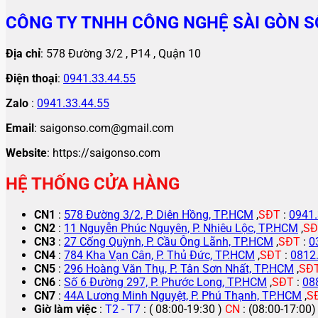
CÔNG TY TNHH CÔNG NGHỆ SÀI GÒN S
Địa chỉ
: 578 Đường 3/2 , P14 , Quận 10
Điện thoại
:
0941.33.44.55
Zalo
:
0941.33.44.55
Email
: saigonso.com@gmail.com
Website
: https://saigonso.com
HỆ THỐNG CỬA HÀNG
CN1
:
578 Đường 3/2, P. Diên Hồng, TP.HCM
,
SĐT
:
0941.
CN2
:
11 Nguyễn Phúc Nguyên, P. Nhiêu Lộc, TP.HCM
,
SĐ
CN3
:
27 Cống Quỳnh, P. Cầu Ông Lãnh, TP.HCM
,
SĐT
:
0
CN4
:
784 Kha Vạn Cân, P. Thủ Đức, TP.HCM
,
SĐT
:
0812
CN5
:
296 Hoàng Văn Thụ, P. Tân Sơn Nhất, TP.HCM
,
SĐ
CN6
:
Số 6 Đường 297, P. Phước Long, TP.HCM
,
SĐT
:
08
CN7
:
44A Lương Minh Nguyệt, P. Phú Thạnh, TP.HCM
,
S
Giờ làm việc
:
T2 - T7
: ( 08:00-19:30 )
CN
: (08:00-17:00)