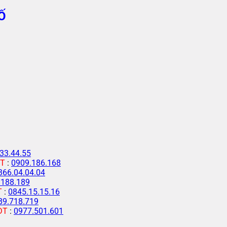
Ố
33.44.55
T
:
0909.186.168
366.04.04.04
.188.189
T
:
0845.15.15.16
89.718.719
ĐT
:
0977.501.601