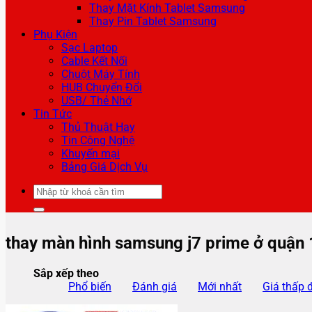
Thay Mặt Kính Tablet Samsung
Thay Pin Tablet Samsung
Phụ Kiện
Sạc Laptop
Cable Kết Nối
Chuột Máy Tính
HUB Chuyển Đổi
USB/ Thẻ Nhớ
Tin Tức
Thủ Thuật Hay
Tin Công Nghệ
Khuyến mại
Bảng Giá Dịch Vụ
Tìm
kiếm:
thay màn hình samsung j7 prime ở quận 
Sắp xếp theo
Phổ biến
Đánh giá
Mới nhất
Giá thấp 