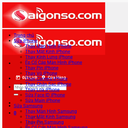
Bỏ
qua
nội
dung
Trang chủ
Sửa iPhone
Thay Màn Hình iPhone
Thay Mặt Kính iPhone
Thay Kính Lưng iPhone
Ép Cổ Cáp Màn Hình iPhone
Thay Pin iPhone
Thay Vỏ iPhone
Đặt Lịch
Cửa Hàng
Thay Camera iPhone
Thay Chân Sạc iPhone
Tìm
Thay Loa iPhone
kiếm:
Sửa Face ID iPhone
Sửa Main iPhone
Sửa Samsung
Thay Màn Hình Samsung
0
Thay Mặt Kính Samsung
Thay Pin Samsung
Ép Cổ Cáp Màn Hình Samsung