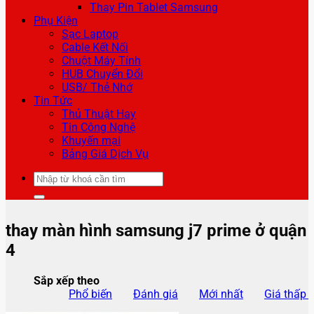
Thay Pin Tablet Samsung
Phụ Kiện
Sạc Laptop
Cable Kết Nối
Chuột Máy Tính
HUB Chuyển Đổi
USB/ Thẻ Nhớ
Tin Tức
Thủ Thuật Hay
Tin Công Nghệ
Khuyến mại
Bảng Giá Dịch Vụ
Tìm
kiếm:
thay màn hình samsung j7 prime ở quận
4
Sắp xếp theo
Phổ biến
Đánh giá
Mới nhất
Giá thấp 