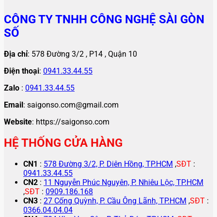
CÔNG TY TNHH CÔNG NGHỆ SÀI GÒN
SỐ
Địa chỉ
: 578 Đường 3/2 , P14 , Quận 10
Điện thoại
:
0941.33.44.55
Zalo
:
0941.33.44.55
Email
: saigonso.com@gmail.com
Website
: https://saigonso.com
HỆ THỐNG CỬA HÀNG
CN1
:
578 Đường 3/2, P. Diên Hồng, TP.HCM
,
SĐT
:
0941.33.44.55
CN2
:
11 Nguyễn Phúc Nguyên, P. Nhiêu Lộc, TP.HCM
,
SĐT
:
0909.186.168
CN3
:
27 Cống Quỳnh, P. Cầu Ông Lãnh, TP.HCM
,
SĐT
:
0366.04.04.04