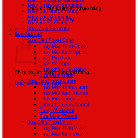
Thay Chân Sạc Samsung
Chưa có sản phẩm trong giỏ hàng.
Thay Camera Samsung
Thay Loa Samsung
Quay trở lại cửa hàng
Thay Vỏ Samsung
Sửa Main Samsung
0
Sửa Android
Giỏ hàng
Sửa Điện Thoại Oppo
Thay Màn Hình Oppo
Thay Mặt Kính Oppo
Thay Pin Oppo
Thay Vỏ Oppo
Thay Chân Sạc Oppo
Chưa có sản phẩm trong giỏ hàng.
Sửa Main Oppo
Sửa Điện Thoại Xiaomi
Quay trở lại cửa hàng
Thay Màn Hình Xiaomi
Thay Mặt Kính Xiaomi
Thay Pin Xiaomi
Thay Chân Sạc Xiaomi
Thay Vỏ Xiaomi
Sửa Main Xiaomi
Sửa Điện Thoại Vivo
Thay Màn Hình Vivo
Thay Mặt Kính Vivo