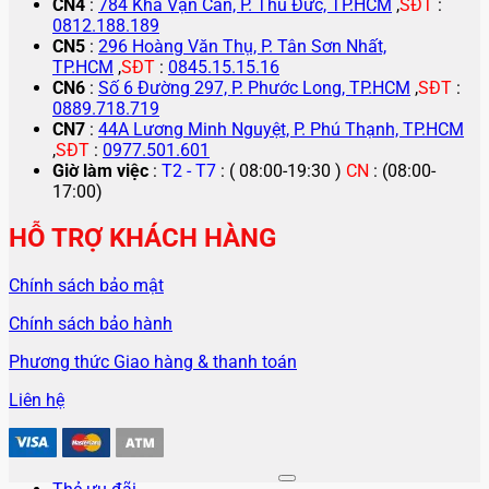
CN4
:
784 Kha Vạn Cân, P. Thủ Đức, TP.HCM
,
SĐT
:
0812.188.189
CN5
:
296 Hoàng Văn Thụ, P. Tân Sơn Nhất,
TP.HCM
,
SĐT
:
0845.15.15.16
CN6
:
Số 6 Đường 297, P. Phước Long, TP.HCM
,
SĐT
:
0889.718.719
CN7
:
44A Lương Minh Nguyệt, P. Phú Thạnh, TP.HCM
,
SĐT
:
0977.501.601
Giờ làm việc
:
T2 - T7
: ( 08:00-19:30 )
CN
: (08:00-
17:00)
HỖ TRỢ KHÁCH HÀNG
Chính sách bảo mật
Chính sách bảo hành
Phương thức Giao hàng & thanh toán
Liên hệ