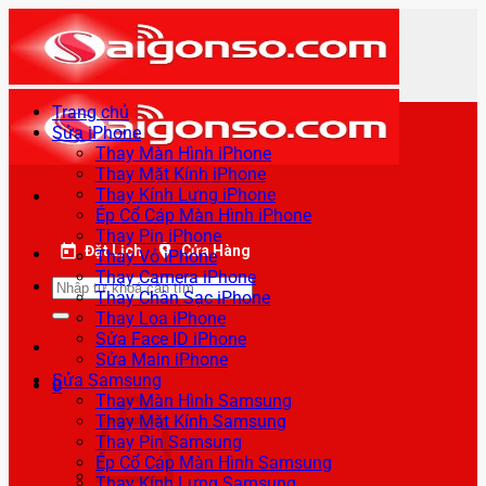
Bỏ
qua
nội
dung
Trang chủ
Sửa iPhone
Thay Màn Hình iPhone
Thay Mặt Kính iPhone
Thay Kính Lưng iPhone
Ép Cổ Cáp Màn Hình iPhone
Thay Pin iPhone
Đặt Lịch
Cửa Hàng
Thay Vỏ iPhone
Thay Camera iPhone
Tìm
Thay Chân Sạc iPhone
kiếm:
Thay Loa iPhone
Sửa Face ID iPhone
Sửa Main iPhone
Sửa Samsung
0
Thay Màn Hình Samsung
Thay Mặt Kính Samsung
Thay Pin Samsung
Ép Cổ Cáp Màn Hình Samsung
Thay Kính Lưng Samsung