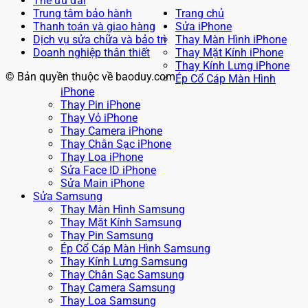
Thẻ ưu đãi
Trung tâm bảo hành
Trang chủ
Thanh toán và giao hàng
Sửa iPhone
Dịch vụ sửa chữa và bảo trì
Thay Màn Hình iPhone
Doanh nghiệp thân thiết
Thay Mặt Kính iPhone
Thay Kính Lưng iPhone
© Bản quyền thuộc về baoduy.com
Ép Cổ Cáp Màn Hình
iPhone
Thay Pin iPhone
Thay Vỏ iPhone
Thay Camera iPhone
Thay Chân Sạc iPhone
Thay Loa iPhone
Sửa Face ID iPhone
Sửa Main iPhone
Sửa Samsung
Thay Màn Hình Samsung
Thay Mặt Kính Samsung
Thay Pin Samsung
Ép Cổ Cáp Màn Hình Samsung
Thay Kính Lưng Samsung
Thay Chân Sạc Samsung
Thay Camera Samsung
Thay Loa Samsung