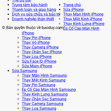
Thẻ ưu đãi
Trung tâm bảo hành
Trang chủ
Thanh toán và giao hàng
Sửa iPhone
Dịch vụ sửa chữa và bảo trì
Thay Màn Hình iPhone
Doanh nghiệp thân thiết
Thay Mặt Kính iPhone
Thay Kính Lưng iPhone
© Bản quyền thuộc về baoduy.com
Ép Cổ Cáp Màn Hình
iPhone
Thay Pin iPhone
Thay Vỏ iPhone
Thay Camera iPhone
Thay Chân Sạc iPhone
Thay Loa iPhone
Sửa Face ID iPhone
Sửa Main iPhone
Sửa Samsung
Thay Màn Hình Samsung
Thay Mặt Kính Samsung
Thay Pin Samsung
Ép Cổ Cáp Màn Hình Samsung
Thay Kính Lưng Samsung
Thay Chân Sạc Samsung
Thay Camera Samsung
Thay Loa Samsung