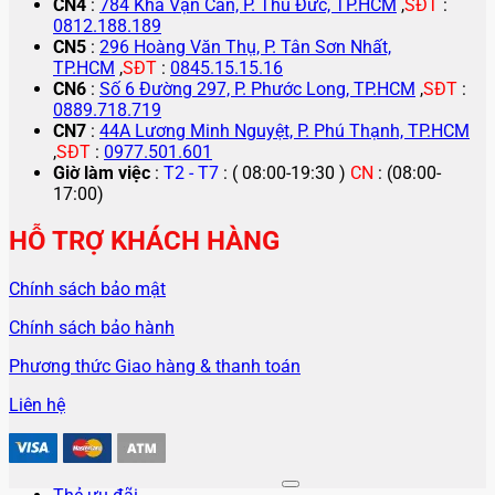
CN4
:
784 Kha Vạn Cân, P. Thủ Đức, TP.HCM
,
SĐT
:
0812.188.189
CN5
:
296 Hoàng Văn Thụ, P. Tân Sơn Nhất,
TP.HCM
,
SĐT
:
0845.15.15.16
CN6
:
Số 6 Đường 297, P. Phước Long, TP.HCM
,
SĐT
:
0889.718.719
CN7
:
44A Lương Minh Nguyệt, P. Phú Thạnh, TP.HCM
,
SĐT
:
0977.501.601
Giờ làm việc
:
T2 - T7
: ( 08:00-19:30 )
CN
: (08:00-
17:00)
HỖ TRỢ KHÁCH HÀNG
Chính sách bảo mật
Chính sách bảo hành
Phương thức Giao hàng & thanh toán
Liên hệ