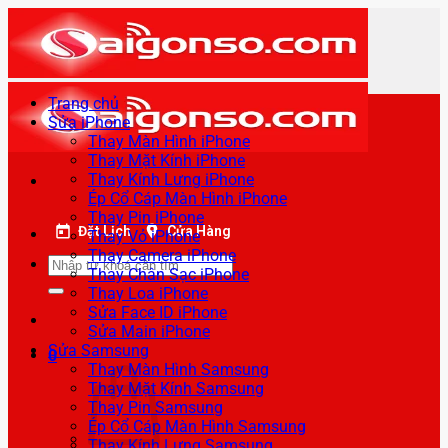
Bỏ
qua
nội
dung
Trang chủ
Sửa iPhone
Thay Màn Hình iPhone
Thay Mặt Kính iPhone
Thay Kính Lưng iPhone
Ép Cổ Cáp Màn Hình iPhone
Thay Pin iPhone
Đặt Lịch
Cửa Hàng
Thay Vỏ iPhone
Thay Camera iPhone
Tìm
Thay Chân Sạc iPhone
kiếm:
Thay Loa iPhone
Sửa Face ID iPhone
Sửa Main iPhone
Sửa Samsung
0
Thay Màn Hình Samsung
Thay Mặt Kính Samsung
Thay Pin Samsung
Ép Cổ Cáp Màn Hình Samsung
Thay Kính Lưng Samsung