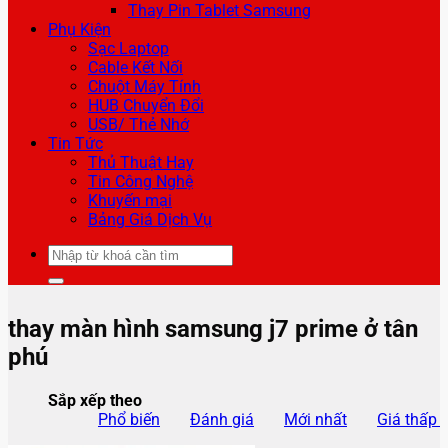
Thay Pin Tablet Samsung
Phụ Kiện
Sạc Laptop
Cable Kết Nối
Chuột Máy Tính
HUB Chuyển Đổi
USB/ Thẻ Nhớ
Tin Tức
Thủ Thuật Hay
Tin Công Nghệ
Khuyến mại
Bảng Giá Dịch Vụ
Tìm
kiếm:
thay màn hình samsung j7 prime ở tân
phú
Sắp xếp theo
Phổ biến
Đánh giá
Mới nhất
Giá thấp 