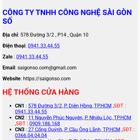
CÔNG TY TNHH CÔNG NGHỆ SÀI GÒN
SỐ
Địa chỉ
: 578 Đường 3/2 , P14 , Quận 10
Điện thoại
:
0941.33.44.55
Zalo
:
0941.33.44.55
Email
: saigonso.com@gmail.com
Website
: https://saigonso.com
HỆ THỐNG CỬA HÀNG
CN1
:
578 Đường 3/2, P. Diên Hồng, TP.HCM
,
SĐT
:
0941.33.44.55
CN2
:
11 Nguyễn Phúc Nguyên, P. Nhiêu Lộc, TP.HCM
,
SĐT
:
0909.186.168
CN3
:
27 Cống Quỳnh, P. Cầu Ông Lãnh, TP.HCM
,
SĐT
:
0366.04.04.04