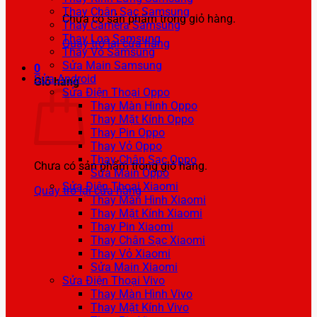
Thay Chân Sạc Samsung
Chưa có sản phẩm trong giỏ hàng.
Thay Camera Samsung
Thay Loa Samsung
Quay trở lại cửa hàng
Thay Vỏ Samsung
Sửa Main Samsung
0
Sửa Android
Giỏ hàng
Sửa Điện Thoại Oppo
Thay Màn Hình Oppo
Thay Mặt Kính Oppo
Thay Pin Oppo
Thay Vỏ Oppo
Thay Chân Sạc Oppo
Chưa có sản phẩm trong giỏ hàng.
Sửa Main Oppo
Sửa Điện Thoại Xiaomi
Quay trở lại cửa hàng
Thay Màn Hình Xiaomi
Thay Mặt Kính Xiaomi
Thay Pin Xiaomi
Thay Chân Sạc Xiaomi
Thay Vỏ Xiaomi
Sửa Main Xiaomi
Sửa Điện Thoại Vivo
Thay Màn Hình Vivo
Thay Mặt Kính Vivo