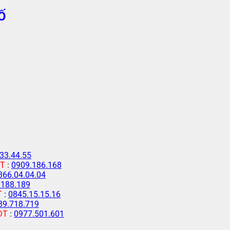
Ố
33.44.55
T
:
0909.186.168
366.04.04.04
.188.189
T
:
0845.15.15.16
89.718.719
ĐT
:
0977.501.601