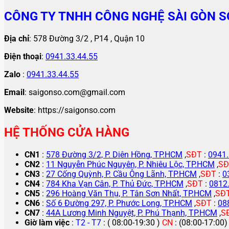
CÔNG TY TNHH CÔNG NGHỆ SÀI GÒN S
Địa chỉ
: 578 Đường 3/2 , P14 , Quận 10
Điện thoại
:
0941.33.44.55
Zalo
:
0941.33.44.55
Email
: saigonso.com@gmail.com
Website
: https://saigonso.com
HỆ THỐNG CỬA HÀNG
CN1
:
578 Đường 3/2, P. Diên Hồng, TP.HCM
,
SĐT
:
0941.
CN2
:
11 Nguyễn Phúc Nguyên, P. Nhiêu Lộc, TP.HCM
,
SĐ
CN3
:
27 Cống Quỳnh, P. Cầu Ông Lãnh, TP.HCM
,
SĐT
:
0
CN4
:
784 Kha Vạn Cân, P. Thủ Đức, TP.HCM
,
SĐT
:
0812
CN5
:
296 Hoàng Văn Thụ, P. Tân Sơn Nhất, TP.HCM
,
SĐ
CN6
:
Số 6 Đường 297, P. Phước Long, TP.HCM
,
SĐT
:
08
CN7
:
44A Lương Minh Nguyệt, P. Phú Thạnh, TP.HCM
,
S
Giờ làm việc
:
T2 - T7
: ( 08:00-19:30 )
CN
: (08:00-17:00)