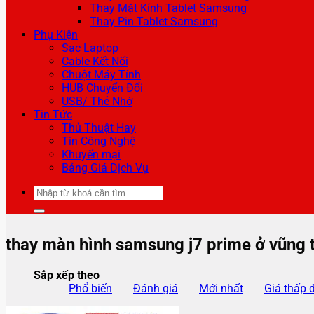
Thay Mặt Kính Tablet Samsung
Thay Pin Tablet Samsung
Phụ Kiện
Sạc Laptop
Cable Kết Nối
Chuột Máy Tính
HUB Chuyển Đổi
USB/ Thẻ Nhớ
Tin Tức
Thủ Thuật Hay
Tin Công Nghệ
Khuyến mại
Bảng Giá Dịch Vụ
Tìm
kiếm:
thay màn hình samsung j7 prime ở vũng 
Sắp xếp theo
Phổ biến
Đánh giá
Mới nhất
Giá thấp 