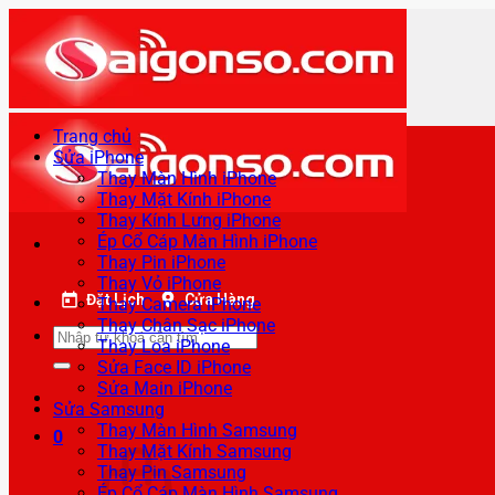
Bỏ
qua
nội
dung
Trang chủ
Sửa iPhone
Thay Màn Hình iPhone
Thay Mặt Kính iPhone
Thay Kính Lưng iPhone
Ép Cổ Cáp Màn Hình iPhone
Thay Pin iPhone
Thay Vỏ iPhone
Đặt Lịch
Cửa Hàng
Thay Camera iPhone
Thay Chân Sạc iPhone
Tìm
Thay Loa iPhone
kiếm:
Sửa Face ID iPhone
Sửa Main iPhone
Sửa Samsung
Thay Màn Hình Samsung
0
Thay Mặt Kính Samsung
Thay Pin Samsung
Ép Cổ Cáp Màn Hình Samsung