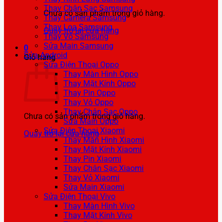
Thay Chân Sạc Samsung
Chưa có sản phẩm trong giỏ hàng.
Thay Camera Samsung
Thay Loa Samsung
Quay trở lại cửa hàng
Thay Vỏ Samsung
Sửa Main Samsung
0
Sửa Android
Giỏ hàng
Sửa Điện Thoại Oppo
Thay Màn Hình Oppo
Thay Mặt Kính Oppo
Thay Pin Oppo
Thay Vỏ Oppo
Thay Chân Sạc Oppo
Chưa có sản phẩm trong giỏ hàng.
Sửa Main Oppo
Sửa Điện Thoại Xiaomi
Quay trở lại cửa hàng
Thay Màn Hình Xiaomi
Thay Mặt Kính Xiaomi
Thay Pin Xiaomi
Thay Chân Sạc Xiaomi
Thay Vỏ Xiaomi
Sửa Main Xiaomi
Sửa Điện Thoại Vivo
Thay Màn Hình Vivo
Thay Mặt Kính Vivo