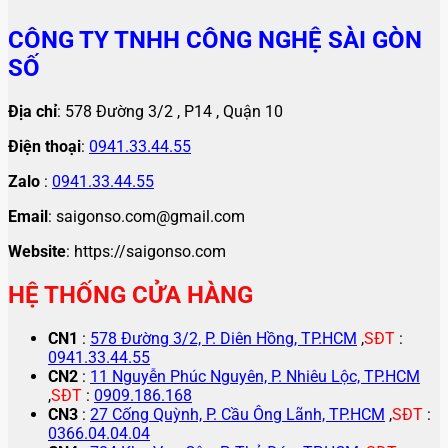
CÔNG TY TNHH CÔNG NGHỆ SÀI GÒN
SỐ
Địa chỉ
: 578 Đường 3/2 , P14 , Quận 10
Điện thoại
:
0941.33.44.55
Zalo
:
0941.33.44.55
Email
: saigonso.com@gmail.com
Website
: https://saigonso.com
HỆ THỐNG CỬA HÀNG
CN1
:
578 Đường 3/2, P. Diên Hồng, TP.HCM
,
SĐT
:
0941.33.44.55
CN2
:
11 Nguyễn Phúc Nguyên, P. Nhiêu Lộc, TP.HCM
,
SĐT
:
0909.186.168
CN3
:
27 Cống Quỳnh, P. Cầu Ông Lãnh, TP.HCM
,
SĐT
:
0366.04.04.04