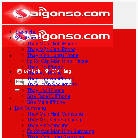
Bỏ
qua
nội
dung
Trang chủ
Sửa iPhone
Thay Màn Hình iPhone
Thay Mặt Kính iPhone
Thay Kính Lưng iPhone
Ép Cổ Cáp Màn Hình iPhone
Thay Pin iPhone
Đặt Lịch
Cửa Hàng
Thay Vỏ iPhone
Thay Camera iPhone
Tìm
Thay Chân Sạc iPhone
kiếm:
Thay Loa iPhone
Sửa Face ID iPhone
Sửa Main iPhone
Sửa Samsung
0
Thay Màn Hình Samsung
Thay Mặt Kính Samsung
Thay Pin Samsung
Ép Cổ Cáp Màn Hình Samsung
Thay Kính Lưng Samsung