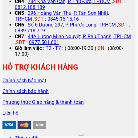
CN4
:
784 Kha Vạn Cân, P. Thủ Đức, TP.HCM
,
SĐT
:
0812.188.189
CN5
:
296 Hoàng Văn Thụ, P. Tân Sơn Nhất,
TP.HCM
,
SĐT
:
0845.15.15.16
CN6
:
Số 6 Đường 297, P. Phước Long, TP.HCM
,
SĐT
:
0889.718.719
CN7
:
44A Lương Minh Nguyệt, P. Phú Thạnh, TP.HCM
,
SĐT
:
0977.501.601
Giờ làm việc
:
T2 - T7
: ( 08:00-19:30 )
CN
: (08:00-
17:00)
HỖ TRỢ KHÁCH HÀNG
Chính sách bảo mật
Chính sách bảo hành
Phương thức Giao hàng & thanh toán
Liên hệ