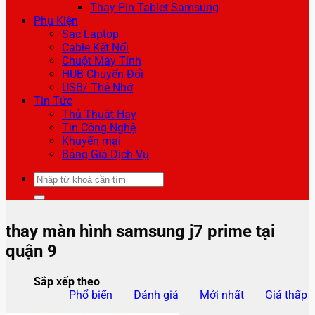
Thay Pin Tablet Samsung
Phụ Kiện
Sạc Laptop
Cable Kết Nối
Chuột Máy Tính
HUB Chuyển Đổi
USB/ Thẻ Nhớ
Tin Tức
Thủ Thuật Hay
Tin Công Nghệ
Khuyến mại
Bảng Giá Dịch Vụ
Tìm
kiếm:
thay màn hình samsung j7 prime tại
quận 9
Sắp xếp theo
Phổ biến
Đánh giá
Mới nhất
Giá thấp 