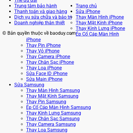
Thẻ ưu đãi
Trung tâm bảo hành
Trang chủ
Thanh toán và giao hàng
Sửa iPhone
Dịch vụ sửa chữa và bảo trì
Thay Màn Hình iPhone
Doanh nghiệp thân thiết
Thay Mặt Kính iPhone
Thay Kính Lưng iPhone
© Bản quyền thuộc về baoduy.com
Ép Cổ Cáp Màn Hình
iPhone
Thay Pin iPhone
Thay Vỏ iPhone
Thay Camera iPhone
Thay Chân Sạc iPhone
Thay Loa iPhone
Sửa Face ID iPhone
Sửa Main iPhone
Sửa Samsung
Thay Màn Hình Samsung
Thay Mặt Kính Samsung
Thay Pin Samsung
Ép Cổ Cáp Màn Hình Samsung
Thay Kính Lưng Samsung
Thay Chân Sạc Samsung
Thay Camera Samsung
Thay Loa Samsung