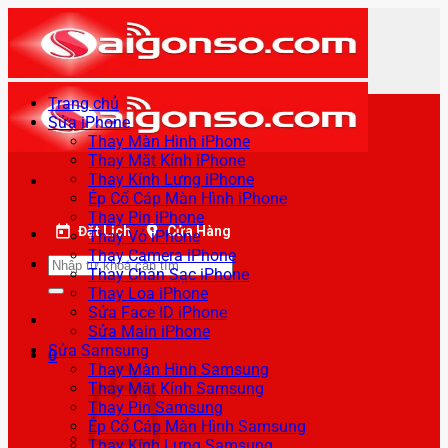
Bỏ
qua
nội
dung
Trang chủ
Sửa iPhone
Thay Màn Hình iPhone
Thay Mặt Kính iPhone
Thay Kính Lưng iPhone
Ép Cổ Cáp Màn Hình iPhone
Thay Pin iPhone
Đặt Lịch
Cửa Hàng
Thay Vỏ iPhone
Thay Camera iPhone
Tìm
Thay Chân Sạc iPhone
kiếm:
Thay Loa iPhone
Sửa Face ID iPhone
Sửa Main iPhone
Sửa Samsung
0
Thay Màn Hình Samsung
Thay Mặt Kính Samsung
Thay Pin Samsung
Ép Cổ Cáp Màn Hình Samsung
Thay Kính Lưng Samsung