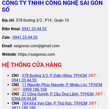
CÔNG TY TNHH CÔNG NGHỆ SÀI GÒN
SỐ
Địa chỉ
: 578 Đường 3/2 , P14 , Quận 10
Điện thoại
:
0941.33.44.55
Zalo
:
0941.33.44.55
Email
: saigonso.com@gmail.com
Website
: https://saigonso.com
HỆ THỐNG CỬA HÀNG
CN1
:
578 Đường 3/2, P. Diên Hồng, TP.HCM
,
SĐT
:
0941.33.44.55
CN2
:
11 Nguyễn Phúc Nguyên, P. Nhiêu Lộc, TP.HCM
,
SĐT
:
0909.186.168
CN3
:
27 Cống Quỳnh, P. Cầu Ông Lãnh, TP.HCM
,
SĐT
:
0366.04.04.04
CN4
:
784 Kha Vạn Cân, P. Thủ Đức, TP.HCM
,
SĐT
:
0812.188.189