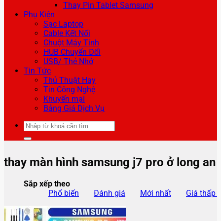
Thay Pin Tablet Samsung
Phụ Kiện
Sạc Laptop
Cable Kết Nối
Chuột Máy Tính
HUB Chuyển Đổi
USB/ Thẻ Nhớ
Tin Tức
Thủ Thuật Hay
Tin Công Nghệ
Khuyến mại
Bảng Giá Dịch Vụ
Tìm
kiếm:
thay màn hình samsung j7 pro ở long an
Sắp xếp theo
Phổ biến
Đánh giá
Mới nhất
Giá thấp 