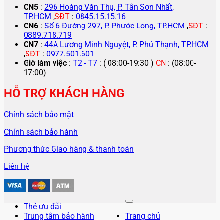
CN5
:
296 Hoàng Văn Thụ, P. Tân Sơn Nhất,
TP.HCM
,
SĐT
:
0845.15.15.16
CN6
:
Số 6 Đường 297, P. Phước Long, TP.HCM
,
SĐT
:
0889.718.719
CN7
:
44A Lương Minh Nguyệt, P. Phú Thạnh, TP.HCM
,
SĐT
:
0977.501.601
Giờ làm việc
:
T2 - T7
: ( 08:00-19:30 )
CN
: (08:00-
17:00)
HỖ TRỢ KHÁCH HÀNG
Chính sách bảo mật
Chính sách bảo hành
Phương thức Giao hàng & thanh toán
Liên hệ
Thẻ ưu đãi
Trung tâm bảo hành
Trang chủ