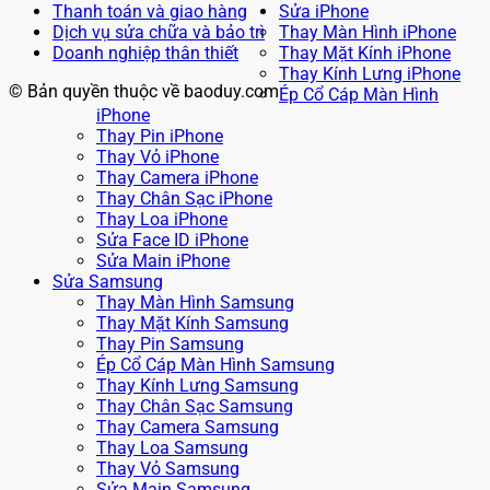
Thanh toán và giao hàng
Sửa iPhone
Dịch vụ sửa chữa và bảo trì
Thay Màn Hình iPhone
Doanh nghiệp thân thiết
Thay Mặt Kính iPhone
Thay Kính Lưng iPhone
© Bản quyền thuộc về baoduy.com
Ép Cổ Cáp Màn Hình
iPhone
Thay Pin iPhone
Thay Vỏ iPhone
Thay Camera iPhone
Thay Chân Sạc iPhone
Thay Loa iPhone
Sửa Face ID iPhone
Sửa Main iPhone
Sửa Samsung
Thay Màn Hình Samsung
Thay Mặt Kính Samsung
Thay Pin Samsung
Ép Cổ Cáp Màn Hình Samsung
Thay Kính Lưng Samsung
Thay Chân Sạc Samsung
Thay Camera Samsung
Thay Loa Samsung
Thay Vỏ Samsung
Sửa Main Samsung