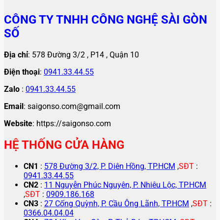
CÔNG TY TNHH CÔNG NGHỆ SÀI GÒN
SỐ
Địa chỉ
: 578 Đường 3/2 , P14 , Quận 10
Điện thoại
:
0941.33.44.55
Zalo
:
0941.33.44.55
Email
: saigonso.com@gmail.com
Website
: https://saigonso.com
HỆ THỐNG CỬA HÀNG
CN1
:
578 Đường 3/2, P. Diên Hồng, TP.HCM
,
SĐT
:
0941.33.44.55
CN2
:
11 Nguyễn Phúc Nguyên, P. Nhiêu Lộc, TP.HCM
,
SĐT
:
0909.186.168
CN3
:
27 Cống Quỳnh, P. Cầu Ông Lãnh, TP.HCM
,
SĐT
:
0366.04.04.04