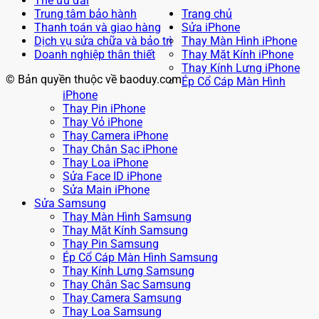
Thẻ ưu đãi
Trung tâm bảo hành
Trang chủ
Thanh toán và giao hàng
Sửa iPhone
Dịch vụ sửa chữa và bảo trì
Thay Màn Hình iPhone
Doanh nghiệp thân thiết
Thay Mặt Kính iPhone
Thay Kính Lưng iPhone
© Bản quyền thuộc về baoduy.com
Ép Cổ Cáp Màn Hình
iPhone
Thay Pin iPhone
Thay Vỏ iPhone
Thay Camera iPhone
Thay Chân Sạc iPhone
Thay Loa iPhone
Sửa Face ID iPhone
Sửa Main iPhone
Sửa Samsung
Thay Màn Hình Samsung
Thay Mặt Kính Samsung
Thay Pin Samsung
Ép Cổ Cáp Màn Hình Samsung
Thay Kính Lưng Samsung
Thay Chân Sạc Samsung
Thay Camera Samsung
Thay Loa Samsung