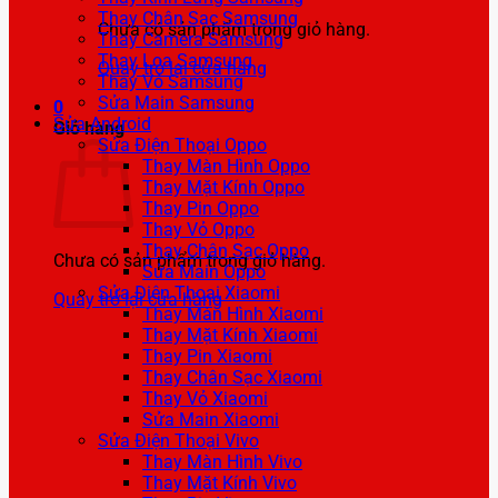
Thay Chân Sạc Samsung
Chưa có sản phẩm trong giỏ hàng.
Thay Camera Samsung
Thay Loa Samsung
Quay trở lại cửa hàng
Thay Vỏ Samsung
Sửa Main Samsung
0
Sửa Android
Giỏ hàng
Sửa Điện Thoại Oppo
Thay Màn Hình Oppo
Thay Mặt Kính Oppo
Thay Pin Oppo
Thay Vỏ Oppo
Thay Chân Sạc Oppo
Chưa có sản phẩm trong giỏ hàng.
Sửa Main Oppo
Sửa Điện Thoại Xiaomi
Quay trở lại cửa hàng
Thay Màn Hình Xiaomi
Thay Mặt Kính Xiaomi
Thay Pin Xiaomi
Thay Chân Sạc Xiaomi
Thay Vỏ Xiaomi
Sửa Main Xiaomi
Sửa Điện Thoại Vivo
Thay Màn Hình Vivo
Thay Mặt Kính Vivo