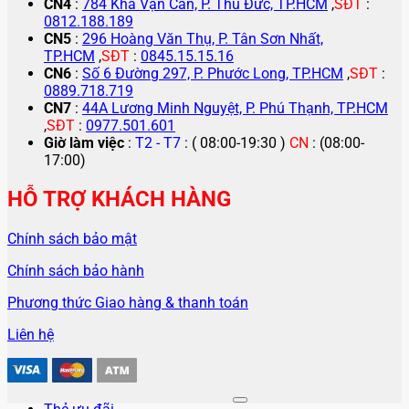
CN4
:
784 Kha Vạn Cân, P. Thủ Đức, TP.HCM
,
SĐT
:
0812.188.189
CN5
:
296 Hoàng Văn Thụ, P. Tân Sơn Nhất,
TP.HCM
,
SĐT
:
0845.15.15.16
CN6
:
Số 6 Đường 297, P. Phước Long, TP.HCM
,
SĐT
:
0889.718.719
CN7
:
44A Lương Minh Nguyệt, P. Phú Thạnh, TP.HCM
,
SĐT
:
0977.501.601
Giờ làm việc
:
T2 - T7
: ( 08:00-19:30 )
CN
: (08:00-
17:00)
HỖ TRỢ KHÁCH HÀNG
Chính sách bảo mật
Chính sách bảo hành
Phương thức Giao hàng & thanh toán
Liên hệ