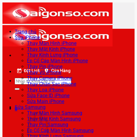
Bỏ
qua
nội
dung
Trang chủ
Sửa iPhone
Thay Màn Hình iPhone
Thay Mặt Kính iPhone
Thay Kính Lưng iPhone
Ép Cổ Cáp Màn Hình iPhone
Thay Pin iPhone
Đặt Lịch
Cửa Hàng
Thay Vỏ iPhone
Thay Camera iPhone
Tìm
Thay Chân Sạc iPhone
kiếm:
Thay Loa iPhone
Sửa Face ID iPhone
Sửa Main iPhone
Sửa Samsung
0
Thay Màn Hình Samsung
Thay Mặt Kính Samsung
Thay Pin Samsung
Ép Cổ Cáp Màn Hình Samsung
Thay Kính Lưng Samsung