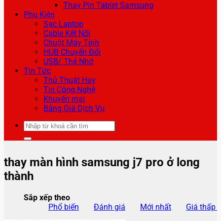
Thay Pin Tablet Samsung
Phụ Kiện
Sạc Laptop
Cable Kết Nối
Chuột Máy Tính
HUB Chuyển Đổi
USB/ Thẻ Nhớ
Tin Tức
Thủ Thuật Hay
Tin Công Nghệ
Khuyến mại
Bảng Giá Dịch Vụ
Tìm
kiếm:
thay màn hình samsung j7 pro ở long
thành
Sắp xếp theo
Phổ biến
Đánh giá
Mới nhất
Giá thấp 