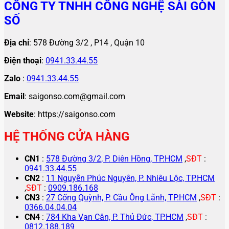
CÔNG TY TNHH CÔNG NGHỆ SÀI GÒN
SỐ
Địa chỉ
: 578 Đường 3/2 , P14 , Quận 10
Điện thoại
:
0941.33.44.55
Zalo
:
0941.33.44.55
Email
: saigonso.com@gmail.com
Website
: https://saigonso.com
HỆ THỐNG CỬA HÀNG
CN1
:
578 Đường 3/2, P. Diên Hồng, TP.HCM
,
SĐT
:
0941.33.44.55
CN2
:
11 Nguyễn Phúc Nguyên, P. Nhiêu Lộc, TP.HCM
,
SĐT
:
0909.186.168
CN3
:
27 Cống Quỳnh, P. Cầu Ông Lãnh, TP.HCM
,
SĐT
:
0366.04.04.04
CN4
:
784 Kha Vạn Cân, P. Thủ Đức, TP.HCM
,
SĐT
:
0812.188.189