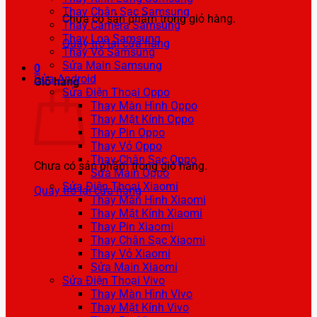
Thay Chân Sạc Samsung
Chưa có sản phẩm trong giỏ hàng.
Thay Camera Samsung
Thay Loa Samsung
Quay trở lại cửa hàng
Thay Vỏ Samsung
Sửa Main Samsung
0
Sửa Android
Giỏ hàng
Sửa Điện Thoại Oppo
Thay Màn Hình Oppo
Thay Mặt Kính Oppo
Thay Pin Oppo
Thay Vỏ Oppo
Thay Chân Sạc Oppo
Chưa có sản phẩm trong giỏ hàng.
Sửa Main Oppo
Sửa Điện Thoại Xiaomi
Quay trở lại cửa hàng
Thay Màn Hình Xiaomi
Thay Mặt Kính Xiaomi
Thay Pin Xiaomi
Thay Chân Sạc Xiaomi
Thay Vỏ Xiaomi
Sửa Main Xiaomi
Sửa Điện Thoại Vivo
Thay Màn Hình Vivo
Thay Mặt Kính Vivo