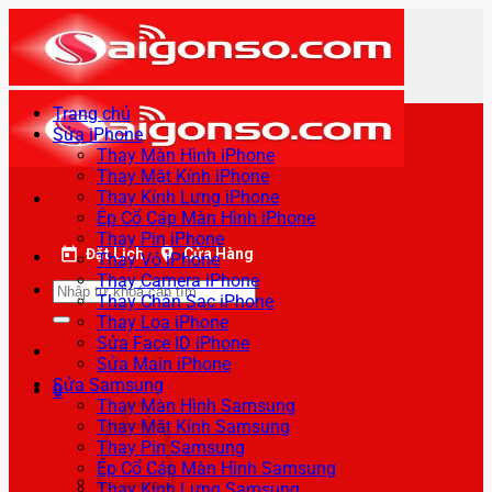
Bỏ
qua
nội
dung
Trang chủ
Sửa iPhone
Thay Màn Hình iPhone
Thay Mặt Kính iPhone
Thay Kính Lưng iPhone
Ép Cổ Cáp Màn Hình iPhone
Thay Pin iPhone
Đặt Lịch
Cửa Hàng
Thay Vỏ iPhone
Thay Camera iPhone
Tìm
Thay Chân Sạc iPhone
kiếm:
Thay Loa iPhone
Sửa Face ID iPhone
Sửa Main iPhone
Sửa Samsung
0
Thay Màn Hình Samsung
Thay Mặt Kính Samsung
Thay Pin Samsung
Ép Cổ Cáp Màn Hình Samsung
Thay Kính Lưng Samsung