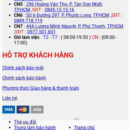
CN5
:
296 Hoàng Văn Thụ, P. Tân Sơn Nhất,
TP.HCM
,
SĐT
:
0845.15.15.16
CN6
:
Số 6 Đường 297, P. Phước Long, TP.HCM
,
SĐT
:
0889.718.719
CN7
:
44A Lương Minh Nguyệt, P. Phú Thạnh, TP.HCM
,
SĐT
:
0977.501.601
Giờ làm việc
:
T2 - T7
: ( 08:00-19:30 )
CN
: (08:00-
17:00)
HỖ TRỢ KHÁCH HÀNG
Chính sách bảo mật
Chính sách bảo hành
Phương thức Giao hàng & thanh toán
Liên hệ
Thẻ ưu đãi
Trung tâm bảo hành
Trang chủ