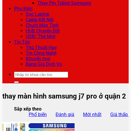
Thay Pin Tablet Samsung
Phụ Kiện
Sạc Laptop
Cable Kết Nối
Chuột Máy Tính
HUB Chuyển Đổi
USB/ Thẻ Nhớ
Tin Tức
Thủ Thuật Hay
Tin Công Nghệ
Khuyến mại
Bảng Giá Dịch Vụ
Tìm
kiếm:
thay màn hình samsung j7 pro ở quận 2
Sắp xếp theo
Phổ biến
Đánh giá
Mới nhất
Giá thấp 