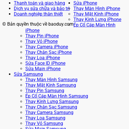
Thanh toán và giao hàng
Sửa iPhone
Dịch vụ sửa chữa và bảo trì
Thay Màn Hình iPhone
Doanh nghiệp thân thiết
Thay Mặt Kính iPhone
Thay Kính Lưng iPhone
© Bản quyền thuộc về baoduy.com
Ép Cổ Cáp Màn Hình
iPhone
Thay Pin iPhone
Thay Vỏ iPhone
Thay Camera iPhone
Thay Chân Sạc iPhone
Thay Loa iPhone
Sửa Face ID iPhone
Sửa Main iPhone
Sửa Samsung
Thay Màn Hình Samsung
Thay Mặt Kính Samsung
Thay Pin Samsung
Ép Cổ Cáp Màn Hình Samsung
Thay Kính Lưng Samsung
Thay Chân Sạc Samsung
Thay Camera Samsung
Thay Loa Samsung
Thay Vỏ Samsung
Sửa Main Samsung