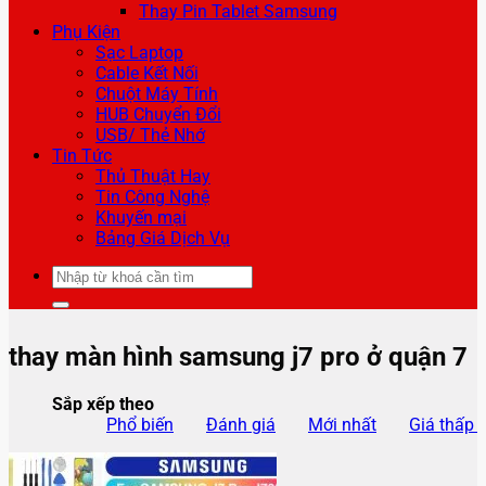
Thay Pin Tablet Samsung
Phụ Kiện
Sạc Laptop
Cable Kết Nối
Chuột Máy Tính
HUB Chuyển Đổi
USB/ Thẻ Nhớ
Tin Tức
Thủ Thuật Hay
Tin Công Nghệ
Khuyến mại
Bảng Giá Dịch Vụ
Tìm
kiếm:
thay màn hình samsung j7 pro ở quận 7
Sắp xếp theo
Phổ biến
Đánh giá
Mới nhất
Giá thấp 