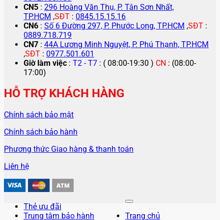
CN5
:
296 Hoàng Văn Thụ, P. Tân Sơn Nhất,
TP.HCM
,
SĐT
:
0845.15.15.16
CN6
:
Số 6 Đường 297, P. Phước Long, TP.HCM
,
SĐT
:
0889.718.719
CN7
:
44A Lương Minh Nguyệt, P. Phú Thạnh, TP.HCM
,
SĐT
:
0977.501.601
Giờ làm việc
:
T2 - T7
: ( 08:00-19:30 )
CN
: (08:00-
17:00)
HỖ TRỢ KHÁCH HÀNG
Chính sách bảo mật
Chính sách bảo hành
Phương thức Giao hàng & thanh toán
Liên hệ
Thẻ ưu đãi
Trung tâm bảo hành
Trang chủ