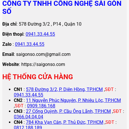
CÔNG TY TNHH CÔNG NGHỆ SÀI GÒN
SỐ
Địa chỉ
: 578 Đường 3/2 , P14 , Quận 10
Điện thoại
:
0941.33.44.55
Zalo
:
0941.33.44.55
Email
: saigonso.com@gmail.com
Website
: https://saigonso.com
HỆ THỐNG CỬA HÀNG
CN1
:
578 Đường 3/2, P. Diên Hồng, TP.HCM
,
SĐT
:
0941.33.44.55
CN2
:
11 Nguyễn Phúc Nguyên, P. Nhiêu Lộc, TP.HCM
,
SĐT
:
0909.186.168
CN3
:
27 Cống Quỳnh, P. Cầu Ông Lãnh, TP.HCM
,
SĐT
:
0366.04.04.04
CN4
:
784 Kha Vạn Cân, P. Thủ Đức, TP.HCM
,
SĐT
:
0812.188.189