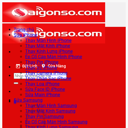
Bỏ
qua
nội
dung
Trang chủ
Sửa iPhone
Thay Màn Hình iPhone
Thay Mặt Kính iPhone
Thay Kính Lưng iPhone
Ép Cổ Cáp Màn Hình iPhone
Thay Pin iPhone
Đặt Lịch
Cửa Hàng
Thay Vỏ iPhone
Thay Camera iPhone
Tìm
Thay Chân Sạc iPhone
kiếm:
Thay Loa iPhone
Sửa Face ID iPhone
Sửa Main iPhone
Sửa Samsung
0
Thay Màn Hình Samsung
Thay Mặt Kính Samsung
Thay Pin Samsung
Ép Cổ Cáp Màn Hình Samsung
Thay Kính Lưng Samsung