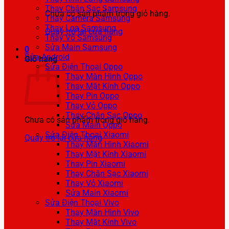
Thay Chân Sạc Samsung
Chưa có sản phẩm trong giỏ hàng.
Thay Camera Samsung
Thay Loa Samsung
Quay trở lại cửa hàng
Thay Vỏ Samsung
Sửa Main Samsung
0
Sửa Android
Giỏ hàng
Sửa Điện Thoại Oppo
Thay Màn Hình Oppo
Thay Mặt Kính Oppo
Thay Pin Oppo
Thay Vỏ Oppo
Thay Chân Sạc Oppo
Chưa có sản phẩm trong giỏ hàng.
Sửa Main Oppo
Sửa Điện Thoại Xiaomi
Quay trở lại cửa hàng
Thay Màn Hình Xiaomi
Thay Mặt Kính Xiaomi
Thay Pin Xiaomi
Thay Chân Sạc Xiaomi
Thay Vỏ Xiaomi
Sửa Main Xiaomi
Sửa Điện Thoại Vivo
Thay Màn Hình Vivo
Thay Mặt Kính Vivo