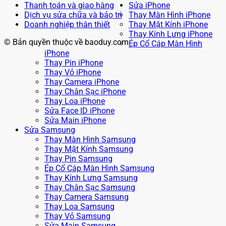
Thanh toán và giao hàng
Sửa iPhone
Dịch vụ sửa chữa và bảo trì
Thay Màn Hình iPhone
Doanh nghiệp thân thiết
Thay Mặt Kính iPhone
Thay Kính Lưng iPhone
© Bản quyền thuộc về baoduy.com
Ép Cổ Cáp Màn Hình
iPhone
Thay Pin iPhone
Thay Vỏ iPhone
Thay Camera iPhone
Thay Chân Sạc iPhone
Thay Loa iPhone
Sửa Face ID iPhone
Sửa Main iPhone
Sửa Samsung
Thay Màn Hình Samsung
Thay Mặt Kính Samsung
Thay Pin Samsung
Ép Cổ Cáp Màn Hình Samsung
Thay Kính Lưng Samsung
Thay Chân Sạc Samsung
Thay Camera Samsung
Thay Loa Samsung
Thay Vỏ Samsung
Sửa Main Samsung