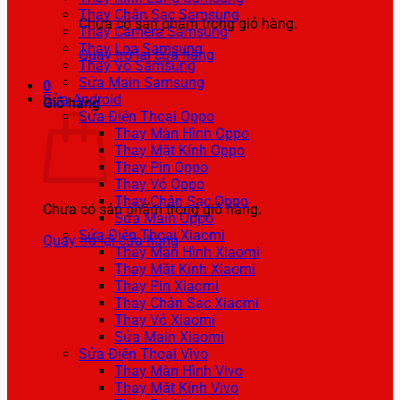
Thay Chân Sạc Samsung
Chưa có sản phẩm trong giỏ hàng.
Thay Camera Samsung
Thay Loa Samsung
Quay trở lại cửa hàng
Thay Vỏ Samsung
Sửa Main Samsung
0
Sửa Android
Giỏ hàng
Sửa Điện Thoại Oppo
Thay Màn Hình Oppo
Thay Mặt Kính Oppo
Thay Pin Oppo
Thay Vỏ Oppo
Thay Chân Sạc Oppo
Chưa có sản phẩm trong giỏ hàng.
Sửa Main Oppo
Sửa Điện Thoại Xiaomi
Quay trở lại cửa hàng
Thay Màn Hình Xiaomi
Thay Mặt Kính Xiaomi
Thay Pin Xiaomi
Thay Chân Sạc Xiaomi
Thay Vỏ Xiaomi
Sửa Main Xiaomi
Sửa Điện Thoại Vivo
Thay Màn Hình Vivo
Thay Mặt Kính Vivo