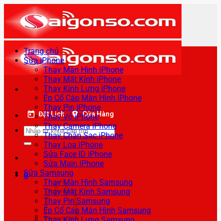
Bỏ
qua
nội
dung
Trang chủ
Sửa iPhone
Thay Màn Hình iPhone
Thay Mặt Kính iPhone
Thay Kính Lưng iPhone
Ép Cổ Cáp Màn Hình iPhone
Thay Pin iPhone
Đặt Lịch
Cửa Hàng
Thay Vỏ iPhone
Thay Camera iPhone
Tìm
Thay Chân Sạc iPhone
kiếm:
Thay Loa iPhone
Sửa Face ID iPhone
Sửa Main iPhone
Sửa Samsung
0
Thay Màn Hình Samsung
Thay Mặt Kính Samsung
Thay Pin Samsung
Ép Cổ Cáp Màn Hình Samsung
Thay Kính Lưng Samsung