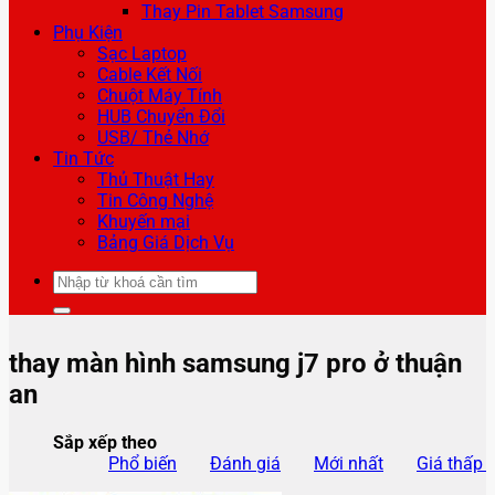
Thay Pin Tablet Samsung
Phụ Kiện
Sạc Laptop
Cable Kết Nối
Chuột Máy Tính
HUB Chuyển Đổi
USB/ Thẻ Nhớ
Tin Tức
Thủ Thuật Hay
Tin Công Nghệ
Khuyến mại
Bảng Giá Dịch Vụ
Tìm
kiếm:
thay màn hình samsung j7 pro ở thuận
an
Sắp xếp theo
Phổ biến
Đánh giá
Mới nhất
Giá thấp 