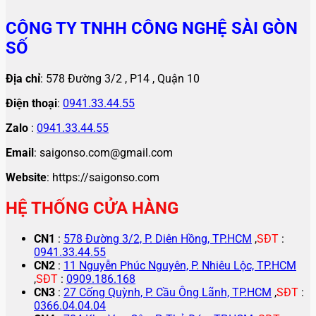
CÔNG TY TNHH CÔNG NGHỆ SÀI GÒN
SỐ
Địa chỉ
: 578 Đường 3/2 , P14 , Quận 10
Điện thoại
:
0941.33.44.55
Zalo
:
0941.33.44.55
Email
: saigonso.com@gmail.com
Website
: https://saigonso.com
HỆ THỐNG CỬA HÀNG
CN1
:
578 Đường 3/2, P. Diên Hồng, TP.HCM
,
SĐT
:
0941.33.44.55
CN2
:
11 Nguyễn Phúc Nguyên, P. Nhiêu Lộc, TP.HCM
,
SĐT
:
0909.186.168
CN3
:
27 Cống Quỳnh, P. Cầu Ông Lãnh, TP.HCM
,
SĐT
:
0366.04.04.04