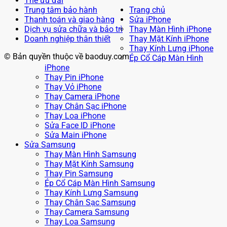
Thẻ ưu đãi
Trung tâm bảo hành
Trang chủ
Thanh toán và giao hàng
Sửa iPhone
Dịch vụ sửa chữa và bảo trì
Thay Màn Hình iPhone
Doanh nghiệp thân thiết
Thay Mặt Kính iPhone
Thay Kính Lưng iPhone
© Bản quyền thuộc về baoduy.com
Ép Cổ Cáp Màn Hình
iPhone
Thay Pin iPhone
Thay Vỏ iPhone
Thay Camera iPhone
Thay Chân Sạc iPhone
Thay Loa iPhone
Sửa Face ID iPhone
Sửa Main iPhone
Sửa Samsung
Thay Màn Hình Samsung
Thay Mặt Kính Samsung
Thay Pin Samsung
Ép Cổ Cáp Màn Hình Samsung
Thay Kính Lưng Samsung
Thay Chân Sạc Samsung
Thay Camera Samsung
Thay Loa Samsung