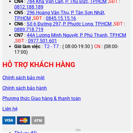
CN4
:
784 Kha Vạn Cân, P. Thủ Đức, TP.HCM
,
SĐT
:
0812.188.189
CN5
:
296 Hoàng Văn Thụ, P. Tân Sơn Nhất,
TP.HCM
,
SĐT
:
0845.15.15.16
CN6
:
Số 6 Đường 297, P. Phước Long, TP.HCM
,
SĐT
:
0889.718.719
CN7
:
44A Lương Minh Nguyệt, P. Phú Thạnh, TP.HCM
,
SĐT
:
0977.501.601
Giờ làm việc
:
T2 - T7
: ( 08:00-19:30 )
CN
: (08:00-
17:00)
HỖ TRỢ KHÁCH HÀNG
Chính sách bảo mật
Chính sách bảo hành
Phương thức Giao hàng & thanh toán
Liên hệ