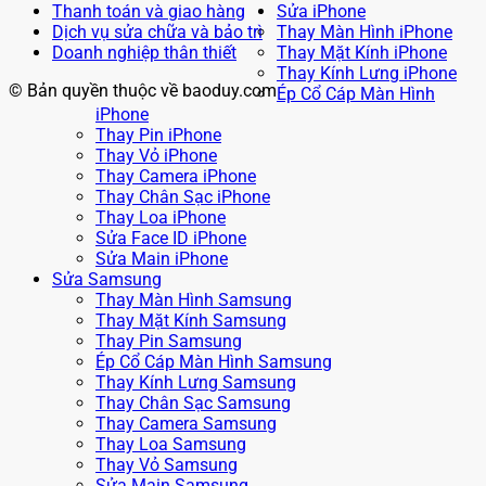
Thanh toán và giao hàng
Sửa iPhone
Dịch vụ sửa chữa và bảo trì
Thay Màn Hình iPhone
Doanh nghiệp thân thiết
Thay Mặt Kính iPhone
Thay Kính Lưng iPhone
© Bản quyền thuộc về baoduy.com
Ép Cổ Cáp Màn Hình
iPhone
Thay Pin iPhone
Thay Vỏ iPhone
Thay Camera iPhone
Thay Chân Sạc iPhone
Thay Loa iPhone
Sửa Face ID iPhone
Sửa Main iPhone
Sửa Samsung
Thay Màn Hình Samsung
Thay Mặt Kính Samsung
Thay Pin Samsung
Ép Cổ Cáp Màn Hình Samsung
Thay Kính Lưng Samsung
Thay Chân Sạc Samsung
Thay Camera Samsung
Thay Loa Samsung
Thay Vỏ Samsung
Sửa Main Samsung