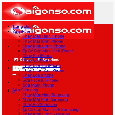
Bỏ
qua
nội
dung
Trang chủ
Sửa iPhone
Thay Màn Hình iPhone
Thay Mặt Kính iPhone
Thay Kính Lưng iPhone
Ép Cổ Cáp Màn Hình iPhone
Thay Pin iPhone
Đặt Lịch
Cửa Hàng
Thay Vỏ iPhone
Thay Camera iPhone
Tìm
Thay Chân Sạc iPhone
kiếm:
Thay Loa iPhone
Sửa Face ID iPhone
Sửa Main iPhone
Sửa Samsung
0
Thay Màn Hình Samsung
Thay Mặt Kính Samsung
Thay Pin Samsung
Ép Cổ Cáp Màn Hình Samsung
Thay Kính Lưng Samsung