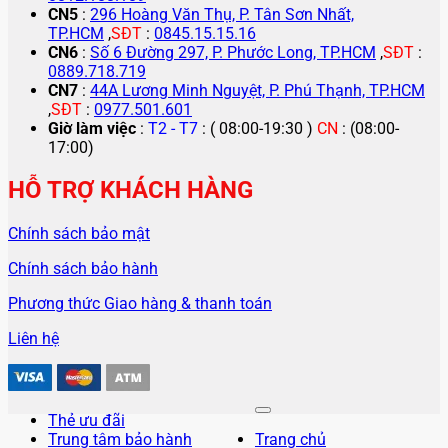
CN5
:
296 Hoàng Văn Thụ, P. Tân Sơn Nhất,
TP.HCM
,
SĐT
:
0845.15.15.16
CN6
:
Số 6 Đường 297, P. Phước Long, TP.HCM
,
SĐT
:
0889.718.719
CN7
:
44A Lương Minh Nguyệt, P. Phú Thạnh, TP.HCM
,
SĐT
:
0977.501.601
Giờ làm việc
:
T2 - T7
: ( 08:00-19:30 )
CN
: (08:00-
17:00)
HỖ TRỢ KHÁCH HÀNG
Chính sách bảo mật
Chính sách bảo hành
Phương thức Giao hàng & thanh toán
Liên hệ
Thẻ ưu đãi
Trung tâm bảo hành
Trang chủ