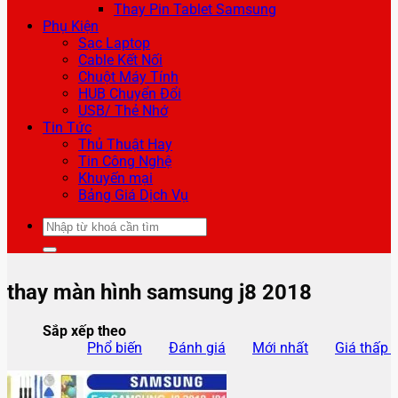
Thay Pin Tablet Samsung
Phụ Kiện
Sạc Laptop
Cable Kết Nối
Chuột Máy Tính
HUB Chuyển Đổi
USB/ Thẻ Nhớ
Tin Tức
Thủ Thuật Hay
Tin Công Nghệ
Khuyến mại
Bảng Giá Dịch Vụ
Tìm
kiếm:
thay màn hình samsung j8 2018
Sắp xếp theo
Phổ biến
Đánh giá
Mới nhất
Giá thấp 