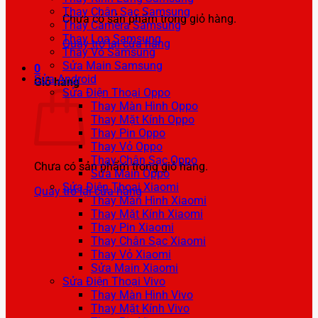
Thay Chân Sạc Samsung
Chưa có sản phẩm trong giỏ hàng.
Thay Camera Samsung
Thay Loa Samsung
Quay trở lại cửa hàng
Thay Vỏ Samsung
Sửa Main Samsung
0
Sửa Android
Giỏ hàng
Sửa Điện Thoại Oppo
Thay Màn Hình Oppo
Thay Mặt Kính Oppo
Thay Pin Oppo
Thay Vỏ Oppo
Thay Chân Sạc Oppo
Chưa có sản phẩm trong giỏ hàng.
Sửa Main Oppo
Sửa Điện Thoại Xiaomi
Quay trở lại cửa hàng
Thay Màn Hình Xiaomi
Thay Mặt Kính Xiaomi
Thay Pin Xiaomi
Thay Chân Sạc Xiaomi
Thay Vỏ Xiaomi
Sửa Main Xiaomi
Sửa Điện Thoại Vivo
Thay Màn Hình Vivo
Thay Mặt Kính Vivo