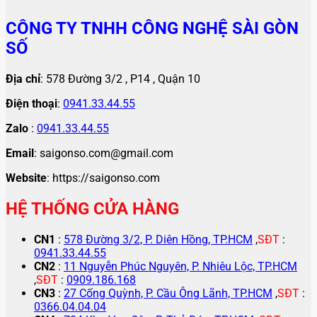
CÔNG TY TNHH CÔNG NGHỆ SÀI GÒN
SỐ
Địa chỉ
: 578 Đường 3/2 , P14 , Quận 10
Điện thoại
:
0941.33.44.55
Zalo
:
0941.33.44.55
Email
: saigonso.com@gmail.com
Website
: https://saigonso.com
HỆ THỐNG CỬA HÀNG
CN1
:
578 Đường 3/2, P. Diên Hồng, TP.HCM
,
SĐT
:
0941.33.44.55
CN2
:
11 Nguyễn Phúc Nguyên, P. Nhiêu Lộc, TP.HCM
,
SĐT
:
0909.186.168
CN3
:
27 Cống Quỳnh, P. Cầu Ông Lãnh, TP.HCM
,
SĐT
:
0366.04.04.04