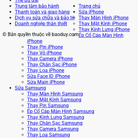
Thẻ ưu đãi
Trung tâm bảo hành
Trang chủ
Thanh toán và giao hàng
Sửa iPhone
Dịch vụ sửa chữa và bảo trì
Thay Màn Hình iPhone
Doanh nghiệp thân thiết
Thay Mặt Kính iPhone
Thay Kính Lưng iPhone
© Bản quyền thuộc về baoduy.com
Ép Cổ Cáp Màn Hình
iPhone
Thay Pin iPhone
Thay Vỏ iPhone
Thay Camera iPhone
Thay Chân Sạc iPhone
Thay Loa iPhone
Sửa Face ID iPhone
Sửa Main iPhone
Sửa Samsung
Thay Màn Hình Samsung
Thay Mặt Kính Samsung
Thay Pin Samsung
Ép Cổ Cáp Màn Hình Samsung
Thay Kính Lưng Samsung
Thay Chân Sạc Samsung
Thay Camera Samsung
Thay Loa Samsung