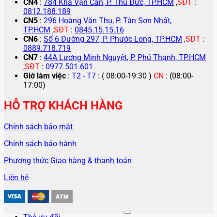
CN4
:
784 Kha Vạn Cân, P. Thủ Đức, TP.HCM
,
SĐT
:
0812.188.189
CN5
:
296 Hoàng Văn Thụ, P. Tân Sơn Nhất,
TP.HCM
,
SĐT
:
0845.15.15.16
CN6
:
Số 6 Đường 297, P. Phước Long, TP.HCM
,
SĐT
:
0889.718.719
CN7
:
44A Lương Minh Nguyệt, P. Phú Thạnh, TP.HCM
,
SĐT
:
0977.501.601
Giờ làm việc
:
T2 - T7
: ( 08:00-19:30 )
CN
: (08:00-
17:00)
HỖ TRỢ KHÁCH HÀNG
Chính sách bảo mật
Chính sách bảo hành
Phương thức Giao hàng & thanh toán
Liên hệ