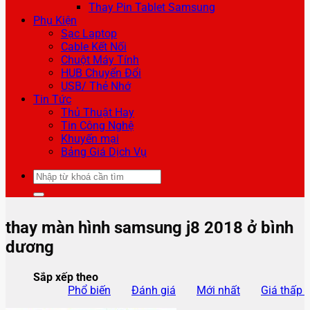
Thay Pin Tablet Samsung
Phụ Kiện
Sạc Laptop
Cable Kết Nối
Chuột Máy Tính
HUB Chuyển Đổi
USB/ Thẻ Nhớ
Tin Tức
Thủ Thuật Hay
Tin Công Nghệ
Khuyến mại
Bảng Giá Dịch Vụ
Tìm
kiếm:
thay màn hình samsung j8 2018 ở bình
dương
Sắp xếp theo
Phổ biến
Đánh giá
Mới nhất
Giá thấp 