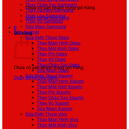
Thay Chân Sạc Samsung
Chưa có sản phẩm trong giỏ hàng.
Thay Camera Samsung
Thay Loa Samsung
Quay trở lại cửa hàng
Thay Vỏ Samsung
Sửa Main Samsung
0
Sửa Android
Giỏ hàng
Sửa Điện Thoại Oppo
Thay Màn Hình Oppo
Thay Mặt Kính Oppo
Thay Pin Oppo
Thay Vỏ Oppo
Thay Chân Sạc Oppo
Chưa có sản phẩm trong giỏ hàng.
Sửa Main Oppo
Sửa Điện Thoại Xiaomi
Quay trở lại cửa hàng
Thay Màn Hình Xiaomi
Thay Mặt Kính Xiaomi
Thay Pin Xiaomi
Thay Chân Sạc Xiaomi
Thay Vỏ Xiaomi
Sửa Main Xiaomi
Sửa Điện Thoại Vivo
Thay Màn Hình Vivo
Thay Mặt Kính Vivo