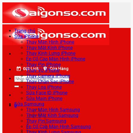
Bỏ
qua
nội
dung
Trang chủ
Sửa iPhone
Thay Màn Hình iPhone
Thay Mặt Kính iPhone
Thay Kính Lưng iPhone
Ép Cổ Cáp Màn Hình iPhone
Thay Pin iPhone
Đặt Lịch
Cửa Hàng
Thay Vỏ iPhone
Thay Camera iPhone
Tìm
Thay Chân Sạc iPhone
kiếm:
Thay Loa iPhone
Sửa Face ID iPhone
Sửa Main iPhone
Sửa Samsung
0
Thay Màn Hình Samsung
Thay Mặt Kính Samsung
Thay Pin Samsung
Ép Cổ Cáp Màn Hình Samsung
Thay Kính Lưng Samsung